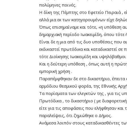
πολύμηνες ποινές.
Η δίκη της Πέμπτης στο Εφετείο Πειραιά , εί
αλλά μια εκ των κατηγορουμένων είχε δηλώσ
Όπως επισημαίναμε και τότε, «η υπόθεση αυ
δημαρχιακή περίοδο Ιωακειμίδη, όπου τότε 
Είναι δε η μια από τις δυο υποθέσεις που 
εκδικαστεί πρωτόδικα και καταδικαστεί σε
τότε Διοίκησης Ιωακειμίδη και υψηλόβαθμοι
Και η δεύτερη υπόθεση , όπως αυτή η πρώτη
εμπορική χρήση .
Παραπέμφθηκαν δε στο δικαστήριο, έπειτα 
αρμόδιου θεσμικού φορέα, της Εθνικής Αρχ
Τα πορίσματα των ελεγκτών της , για τις υ
Πρωτόδικα , το δικαστήριο ( με διαφορετική
είτε για τις αποφάσεις που ελήφθησαν και τ
παραλείψεις, ότι ζημιώθηκε ο Δήμος.
Ανάμεσα λοιπόν στους καταδικασθέντες των