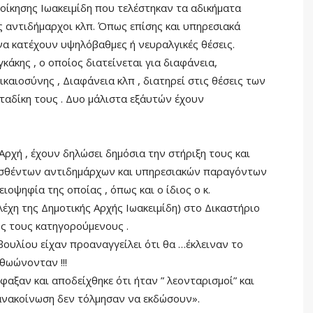
ιοίκησης Ιωακειμίδη που τελέστηκαν τα αδικήματα
ως αντιδήμαρχοι κλπ. Όπως επίσης και υπηρεσιακά
να κατέχουν υψηλόβαθμες ή νευραλγικές θέσεις.
γκάκης , ο οποίος διατείνεται για διαφάνεια,
καιοσύνης , Διαφάνεια κλπ , διατηρεί στις θέσεις των
ταδίκη τους . Δυο μάλιστα εξ΄αυτών έχουν
 Αρχή , έχουν δηλώσει δημόσια την στήριξη τους και
ασθέντων αντιδημάρχων και υπηρεσιακών παραγόντων
ιοψηφία της οποίας , όπως και ο ίδιος ο κ.
έχη της Δημοτικής Αρχής Ιωακειμίδη) στο Δικαστήριο
ς τους κατηγορούμενους .
ουλίου είχαν προαναγγείλει ότι θα …έκλειναν το
αθωώνονταν !!!
φαξαν και αποδείχθηκε ότι ήταν ” λεονταρισμοί” και
 ανακοίνωση δεν τόλμησαν να εκδώσουν».