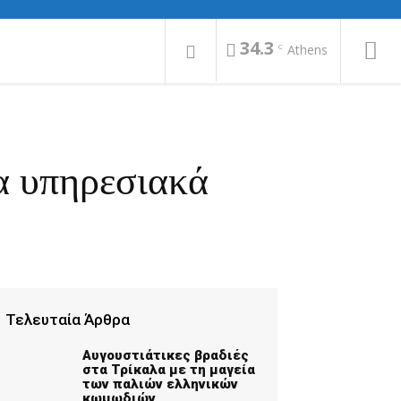
34.3
C
Athens
α υπηρεσιακά
Τελευταία Άρθρα
Αυγουστιάτικες βραδιές
στα Τρίκαλα με τη μαγεία
των παλιών ελληνικών
κωμωδιών