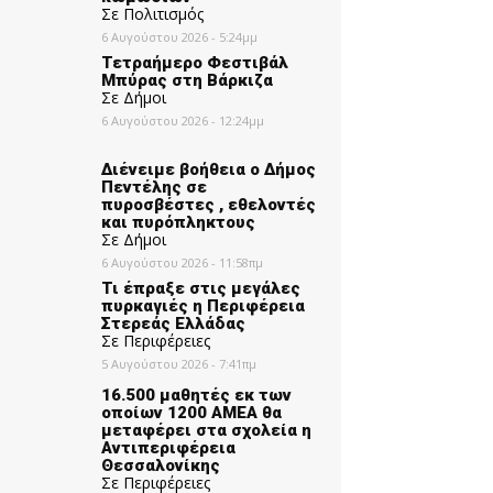
Σε Πολιτισμός
6 Αυγούστου 2026 - 5:24μμ
Τετραήμερο Φεστιβάλ
Μπύρας στη Βάρκιζα
Σε Δήμοι
6 Αυγούστου 2026 - 12:24μμ
Διένειμε βοήθεια ο Δήμος
Πεντέλης σε
πυροσβέστες , εθελοντές
και πυρόπληκτους
Σε Δήμοι
6 Αυγούστου 2026 - 11:58πμ
Τι έπραξε στις μεγάλες
πυρκαγιές η Περιφέρεια
Στερεάς Ελλάδας
Σε Περιφέρειες
5 Αυγούστου 2026 - 7:41πμ
16.500 μαθητές εκ των
οποίων 1200 ΑΜΕΑ θα
μεταφέρει στα σχολεία η
Αντιπεριφέρεια
Θεσσαλονίκης
Σε Περιφέρειες