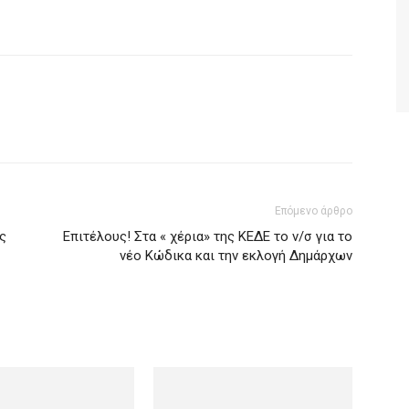
Επόμενο άρθρο
ς
Επιτέλους! Στα « χέρια» της ΚΕΔΕ το ν/σ για το
νέο Κώδικα και την εκλογή Δημάρχων