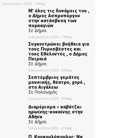
5 Αυγούστου 2026 - 7:40πμ
Μ’ όλες τις δυνάμεις του ,
ο Δήμος Ασπροπύργου
στην κατάσβεση των
πυρκαγιών
Σε Δήμοι
5 Αυγούστου 2026 - 7:30πμ
Συγκεντρώνει βοήθεια για
τους Πυροσβέστες και
τους Εθελοντές , ο Δήμος
Πειραιά
Σε Δήμοι
5 Αυγούστου 2026 - 5:28πμ
Σεπτέμβριος γεμάτος
μουσικής, θέατρο, χορό ,
στο Αιγάλεω
Σε Πολιτισμός
5 Αυγούστου 2026 - 4:54πμ
Διαμέρισμα « καβάτζα»
ηρωίνης-κοκαίνης στην
Αθήνα
Σε Δήμοι
5 Αυγούστου 2026 - 4:14πμ
Π. Κουκουλόπουλος: Να