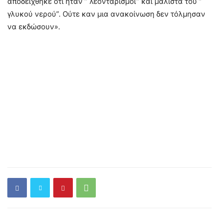
αποδείχθηκε ότι ήταν ” λεονταρισμοί” και μάλιστα του ”
γλυκού νερού”. Ούτε καν μια ανακοίνωση δεν τόλμησαν
να εκδώσουν».