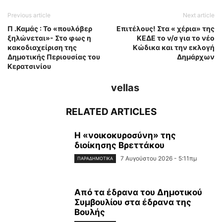
Previous article
Next article
Π .Καμάς : Το «πουλόβερ
Επιτέλους! Στα « χέρια» της
ξηλώνεται»- Στο φως η
ΚΕΔΕ το ν/σ για το νέο
κακοδιαχείριση της
Κώδικα και την εκλογή
Δημοτικής Περιουσίας του
Δημάρχων
Κερατσινίου
vellas
RELATED ARTICLES
Η «νοικοκυροσύνη» της
διοίκησης Βρεττάκου
7 Αυγούστου 2026 - 5:11πμ
ΠΑΡΑΔΗΜΟΤΙΚΆ
Από τα έδρανα του Δημοτικού
Συμβουλίου στα έδρανα της
Βουλής