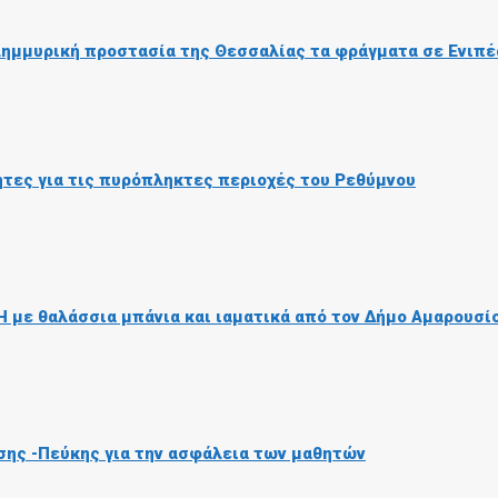
πλημμυρική προστασία της Θεσσαλίας τα φράγματα σε Ενιπέ
τητες για τις πυρόπληκτες περιοχές του Ρεθύμνου
 με θαλάσσια μπάνια και ιαματικά από τον Δήμο Αμαρουσί
σης -Πεύκης για την ασφάλεια των μαθητών