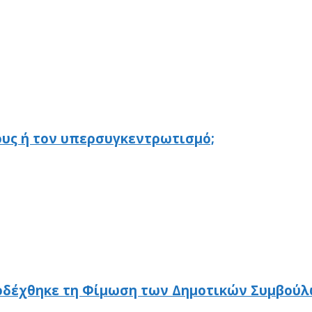
υς ή τον υπερσυγκεντρωτισμό;
ποδέχθηκε τη Φίμωση των Δημοτικών Συμβού