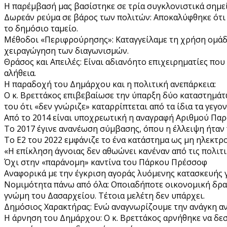
Η παρέμβασή μας βασίστηκε σε τρία συγκλονιστικά σημε
Δωρεάν ρεύμα σε βάρος των πολιτών: Αποκαλύφθηκε ότι 
το δημόσιο ταμείο.
Μέθοδοι «Περιφρούρησης»: Καταγγείλαμε τη χρήση ομάδω
χειραγώγηση των διαγωνισμών.
Θράσος και Απειλές: Είναι αδιανόητο επιχειρηματίες π
αλήθεια.
Η παραδοχή του Δημάρχου και η πολιτική ανεπάρκεια:
Ο κ. Βρεττάκος επιβεβαίωσε την ύπαρξη δύο καταστημάτ
του ότι «δεν γνώριζε» καταρρίπτεται από τα ίδια τα γεγον
Από το 2014 είναι υποχρεωτική η αναγραφή Αριθμού Παρο
Το 2017 έγινε ανανέωση σύμβασης, όπου η έλλειψη ήταν
Το Ε2 του 2022 εμφάνιζε το ένα κατάστημα ως μη ηλεκτρ
«Η επίκληση άγνοιας δεν αθωώνει κανέναν από τις πολιτι
Όχι στην «παράνομη» καντίνα του Πάρκου Πρέσσοφ
Αναφορικά με την έγκριση αγοράς λυόμενης κατασκευής γ
Νομιμότητα πάνω από όλα: Οποιαδήποτε οικονομική δρα
γνώμη του Δασαρχείου. Τέτοια μελέτη δεν υπάρχει.
Δημόσιος Χαρακτήρας: Ενώ αναγνωρίζουμε την ανάγκη ανα
Η άρνηση του Δημάρχου: Ο κ. Βρεττάκος αρνήθηκε να δεσ