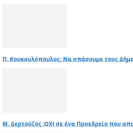
Π. Κουκουλόπουλος: Να σπάσουμε τους Δήμο
Μ. Δερτούζος :ΟΧΙ σε ένα Προεδρείο που α