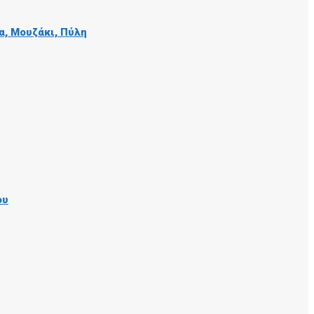
α, Μουζάκι, Πύλη
ου