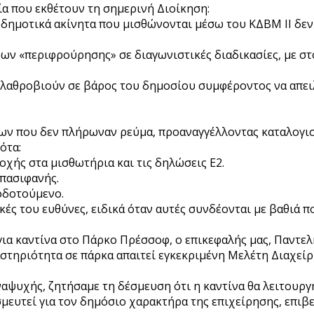
ία που εκθέτουν τη σημερινή Διοίκηση:
δημοτικά ακίνητα που μισθώνονται μέσω του ΚΔΒΜ ΙΙ δεν
ν «περιφρούρησης» σε διαγωνιστικές διαδικασίες, με στ
ου λαθροβιούν σε βάρος του δημοσίου συμφέροντος να απε
ων που δεν πλήρωναν ρεύμα, προαναγγέλλοντας καταλογισ
ότα:
χής στα μισθωτήρια και τις δηλώσεις Ε2.
 πασιφανής.
οδοτούμενο.
κές του ευθύνες, ειδικά όταν αυτές συνδέονται με βαθιά π
ια καντίνα στο Πάρκο Πρέσσοφ, ο επικεφαλής μας, Παντελή
στηριότητα σε πάρκα απαιτεί εγκεκριμένη Μελέτη Διαχεί
ψυχής, ζητήσαμε τη δέσμευση ότι η καντίνα θα λειτουργή
μευτεί για τον δημόσιο χαρακτήρα της επιχείρησης, επιβ