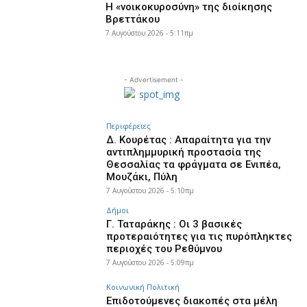
Η «νοικοκυροσύνη» της διοίκησης
Βρεττάκου
7 Αυγούστου 2026 - 5:11πμ
- Advertisement -
Περιφέρειες
Δ. Κουρέτας : Απαραίτητα για την
αντιπλημμυρική προστασία της
Θεσσαλίας τα φράγματα σε Ενιπέα,
Μουζάκι, Πύλη
7 Αυγούστου 2026 - 5:10πμ
Δήμοι
Γ. Ταταράκης : Οι 3 βασικές
προτεραιότητες για τις πυρόπληκτες
περιοχές του Ρεθύμνου
7 Αυγούστου 2026 - 5:09πμ
Κοινωνική Πολιτική
Επιδοτούμενες διακοπές στα μέλη