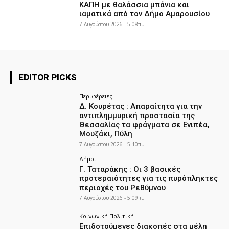
ΚΑΠΗ με θαλάσσια μπάνια και
ιαματικά από τον Δήμο Αμαρουσίου
7 Αυγούστου 2026 - 5:08πμ
EDITOR PICKS
Περιφέρειες
Δ. Κουρέτας : Απαραίτητα για την
αντιπλημμυρική προστασία της
Θεσσαλίας τα φράγματα σε Ενιπέα,
Μουζάκι, Πύλη
7 Αυγούστου 2026 - 5:10πμ
Δήμοι
Γ. Ταταράκης : Οι 3 βασικές
προτεραιότητες για τις πυρόπληκτες
περιοχές του Ρεθύμνου
7 Αυγούστου 2026 - 5:09πμ
Κοινωνική Πολιτική
Επιδοτούμενες διακοπές στα μέλη