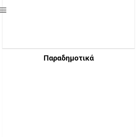
Παραδημοτικά
-CENTER
-TOP
WEBTV
WHOISWHO
ΑΘΛΗΤΙΣΜΌΣ
ΑΞΙΌΛΟΓΕΣ ΠΡΩΤΟΒΟΥΛΊΕΣ
ΔΉΜΟΙ
ΔΡΑΣΤΗΡΙΌΤΗΤΕΣ ΠΑΡΑΤΆΞΕΩΝ