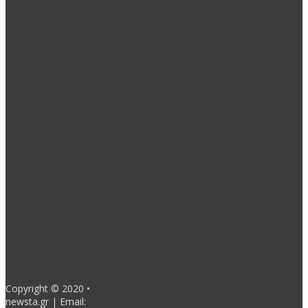
Περιφέρειες
Τι έπραξε στις μεγάλες πυρκαγιές η Περιφέρεια Στερεάς
Ελλάδας
5 Αυγούστου 2026 - 7:41πμ
POPULAR CATEGORIES
Δήμοι
18594
Περιφέρειες
7047
-top
4597
Πολιτισμός
3460
Κοινωνική Πολιτική
3162
Θεσμικοί φορείς Τ.Α.
2830
Παραδημοτικά
2507
Δραστηριότητες Παρατάξεων
2292
- Advertisement -
Copyright © 2020 •
newsta.gr | Email: