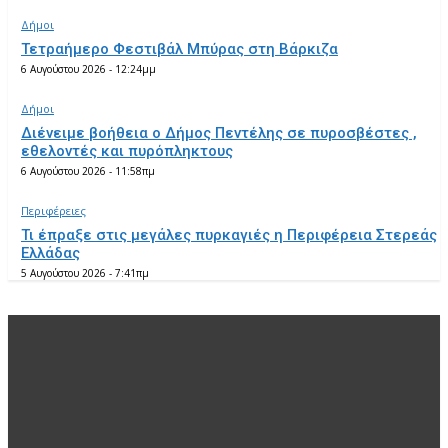
Δήμοι
Τετραήμερο Φεστιβάλ Μπύρας στη Βάρκιζα
6 Αυγούστου 2026 - 12:24μμ
Δήμοι
Διένειμε βοήθεια ο Δήμος Πεντέλης σε πυροσβέστες ,
εθελοντές και πυρόπληκτους
6 Αυγούστου 2026 - 11:58πμ
Περιφέρειες
Τι έπραξε στις μεγάλες πυρκαγιές η Περιφέρεια Στερεάς
Ελλάδας
5 Αυγούστου 2026 - 7:41πμ
EDITOR PICKS
Δήμοι
Τετραήμερο Φεστιβάλ Μπύρας στη Βάρκιζα