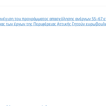
η συνέχιση του προγράμματος απασχόλησης ανέργων 55–67 
ας των έργων της Περιφέρειας Αττικής ζητούν ευρωβουλε