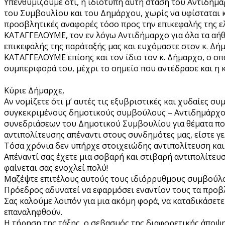
Υπενθυμίζουμε ότι, η ιδιότυπη αυτή στάση του Αντιδημ
του Συμβουλίου και του Δημάρχου, χωρίς να υφίσταται 
προσβλητικές αναφορές τόσο προς την επικεφαλής της ε
ΚΑΤΑΓΓΕΛΟΥΜΕ, τον εν λόγω Αντιδήμαρχο για όλα τα αήθ
επικεφαλής της παράταξής μας και ευχόμαστε στον κ. Δήμ
ΚΑΤΑΓΓΕΛΟΥΜΕ επίσης και τον ίδιο τον κ. Δήμαρχο, ο οπ
συμπεριφορά του, μέχρι το σημείο που αντέδρασε και η 
Κύριε Δήμαρχε,
Αν νομίζετε ότι μ’ αυτές τις εξυβριστικές και χυδαίες σ
συγκεκριμένους δημοτικούς συμβούλους – Αντιδημάρχους 
συνεδριάσεων του Δημοτικού Συμβουλίου για θέματα που
αντιπολίτευσης απέναντι στους συνδημότες μας, είστε γ
Τόσα χρόνια δεν υπήρχε στοιχειώδης αντιπολίτευση και ε
Απέναντί σας έχετε μια σοβαρή και στιβαρή αντιπολίτευση 
φαίνεται σας ενοχλεί πολύ!
Μαζέψτε επιτέλους αυτούς τους ιδιόρρυθμους συμβούλους
Πρόεδρος αδυνατεί να εφαρμόσει εναντίον τους τα προβ
Σας καλούμε λοιπόν για μια ακόμη φορά, να καταδικάσετε
επαναληφθούν.
Η τήρηση της τάξης, ο σεβασμός της διαφορετικής άποψ