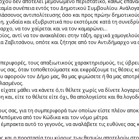
άρχου δεν αποτελεί μεμονωμένο περιστατικό, καθώς επανα
καμία συνέπεια εντός του Δημοτικού Συμβουλίου. Ανάλογα
λάσσονος αντιπολίτευσης όσο και προς πρώην δημοτικούς
η, χυδαία και εξυβριστικά που εκστόμισε κατά τη συνεδρ
αρχο, να τον χαίρεται και να τον καμαρώνει…
οίος, αντί να τον ανακαλέσει στην τάξη, αρχικά χαμογελ
κα Ζαβιτσάνου, οπότε και ζήτησε από τον Αντιδήμαρχο να 
υμπεριφορές, τους απαξιωτικούς χαρακτηρισμούς, τις ύβρει
σας, όταν τοποθετούμαστε και εκφράζουμε τις θέσεις και
 αφορούν τον Δήμο μας, θα μας φιμώσετε ή θα μας αποτρ
ελασμένος.
ίχατε μάθει να κάνετε ό,τι θέλετε χωρίς να δίνετε λογαρι
και, είτε το θέλετε είτε όχι, θα απολογείστε και θα λογοδ
 σας, για τη συμπεριφορά των οποίων είστε πλέον αποκλε
λεπόμενα από τον Κώδικα και τον νόμο μέτρα.
 έμπρακτα αυτό το γεγονός, να αναλάβετε τις ευθύνες σας 
ης και η προστασία του κύρους των θεσμών αποτελούν στ