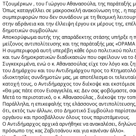
Τζουμέρκων , του Γιώργου Αθανασούλα, της παράταξής
Όπως καταγγέλλει σε μακροσκελή ανακοίνωση της , η πα
συμπεριφορών που δεν συνάδουν με τη θεσμική λειτουρ
στην αδράνεια και την έλλειψη έργου εκ μέρους της, επέ
δημοτικών συμβούλων.
Αποκορύφωμα αυτής της απαράδεκτης στάσης υπήρξε η πρ
μείζονος αντιπολίτευσης και της παράταξής μας «ΟΡΑΜΑ
Η συμπεριφορά αυτή υπερέβη κάθε όριο πολιτικού πολιτ
και των δημοκρατικών διαδικασιών που οφείλουν να το 
Συγκεκριμένα, ενώ ο κ. Αθανασούλας είχε τον λόγο και 
του Δημάρχου και του Αντιδημάρχου προς το Κτηματολό
ιδιοκτησίες συνδημοτών μας, με αποτέλεσμα οι τελευτα
κατοχή τους, ο Αντιδήμαρχος τον διέκοψε και εκστόμισε 
«Θα μας πάτε στον Εισαγγελέα, κε; Δεν σας φοβόμαστε, σ
Μετά το περιστατικό, ο κ. Αθανασούλας , διέκοψε την τ
Παράλληλα, η επικεφαλής της ελάσσονος αντιπολίτευσης,
ότι, εκτός των άλλων, στο Δημοτικό Συμβούλιο παρίσταν
οργάνου και προσβάλλουν όλους τους παριστάμενους.
Ο Αντιδήμαρχος αρχικά αρνήθηκε να ανακαλέσει, δηλώνον
πρόσωπο της κας Ζαβιτσάνου και για κανέναν άλλο».