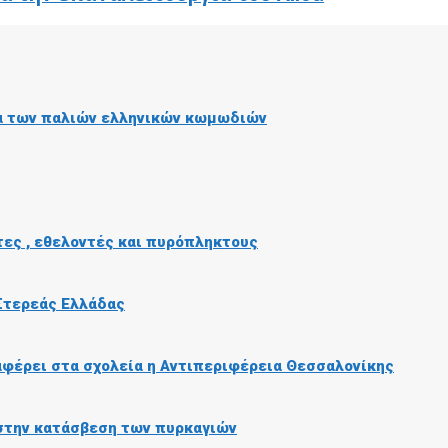
ία των παλιών ελληνικών κωμωδιών
τες , εθελοντές και πυρόπληκτους
 Στερεάς Ελλάδας
αφέρει στα σχολεία η Αντιπεριφέρεια Θεσσαλονίκης
 στην κατάσβεση των πυρκαγιών