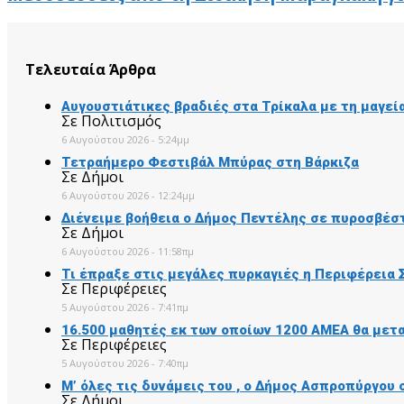
Τελευταία Άρθρα
Αυγουστιάτικες βραδιές στα Τρίκαλα με τη μαγε
Σε Πολιτισμός
6 Αυγούστου 2026 - 5:24μμ
Τετραήμερο Φεστιβάλ Μπύρας στη Βάρκιζα
Σε Δήμοι
6 Αυγούστου 2026 - 12:24μμ
Διένειμε βοήθεια ο Δήμος Πεντέλης σε πυροσβέσ
Σε Δήμοι
6 Αυγούστου 2026 - 11:58πμ
Τι έπραξε στις μεγάλες πυρκαγιές η Περιφέρεια
Σε Περιφέρειες
5 Αυγούστου 2026 - 7:41πμ
16.500 μαθητές εκ των οποίων 1200 ΑΜΕΑ θα μετ
Σε Περιφέρειες
5 Αυγούστου 2026 - 7:40πμ
Μ’ όλες τις δυνάμεις του , ο Δήμος Ασπροπύργου
Σε Δήμοι