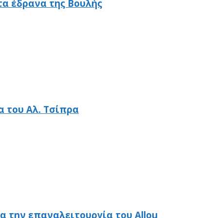
τα έδρανα της Βουλής
α του Αλ. Τσίπρα
α την επαναλειτουργία του Allou