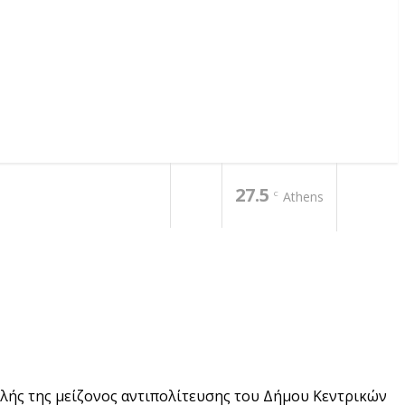
27.5
C
Athens
λής της μείζονος αντιπολίτευσης του Δήμου Κεντρικών