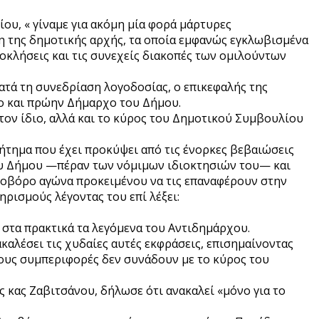
ου, « γίναμε για ακόμη μία φορά μάρτυρες
η της δημοτικής αρχής, τα οποία εμφανώς εγκλωβισμένα
ροκλήσεις και τις συνεχείς διακοπές των ομιλούντων
τά τη συνεδρίαση λογοδοσίας, ο επικεφαλής της
χο και πρώην Δήμαρχο του Δήμου.
τον ίδιο, αλλά και το κύρος του Δημοτικού Συμβουλίου
ζήτημα που έχει προκύψει από τις ένορκες βεβαιώσεις
του Δήμου —πέραν των νόμιμων ιδιοκτησιών του— και
ονοβόρο αγώνα προκειμένου να τις επαναφέρουν στην
ηρισμούς λέγοντας του επί λέξει:
 στα πρακτικά τα λεγόμενα του Αντιδημάρχου.
καλέσει τις χυδαίες αυτές εκφράσεις, επισημαίνοντας
δους συμπεριφορές δεν συνάδουν με το κύρος του
ς κας Ζαβιτσάνου, δήλωσε ότι ανακαλεί «μόνο για το