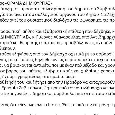
 μας «ΟΡΑΜΑ ΔΗΜΙΟΥΡΓΙΑΣ».
ράταξη , σε πρόσφατη συνεδρίαση του Δημοτικού Συμβουλί
γία του ανώτατου συλλογικού οργάνου του Δήμου. Στελέχ
λεξαν αντί του ουσιαστικού διαλόγου τις φωνασκίες, τις π
οσωπική, αήθης και εξυβριστική επίθεση που δέχθηκε, κα
 ΔΗΜΙΟΥΡΓΙΑΣ», κ. Γιώργος Αθανασούλας, από Αντιδήμαρ
ισμού και θεσμικής ευπρέπειας, προσβάλλοντας όχι μόνο 
διέπουν.
ζητούσε εξηγήσεις από τον Δήμαρχο σχετικά με το σοβαρό 
γιο, με τις οποίες δηλώθηκαν ως περιουσιακά στοιχεία 
ίοι να βρίσκονται αντιμέτωποι με έναν πολυέξοδο και χρ
σε βάρος του, αήθεις, εξυβριστικούς και χυδαίους χαρακτ
ας έχουμε γραμμένους στα αρ…δια μας».
οποθέτησή του και ζήτησε από την Πρόεδρο να καταγραφούν
 Ερασμία Ζαβιτσάνου, ζήτησε από τον Αντιδήμαρχο να ανα
ται και γυναίκες δημοτικοί σύμβουλοι και ότι τέτοιου εί
τας ότι «δεν ανακαλώ τίποτε». Έπειτα από την επιμονή τη