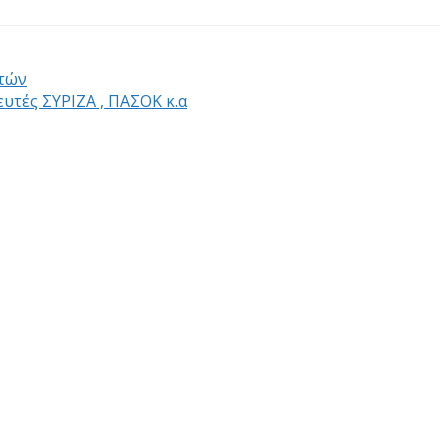
ετών
υτές ΣΥΡΙΖΑ , ΠΑΣΟΚ κ.α