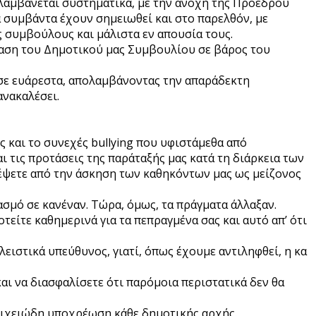
λαμβάνεται συστηματικά, με την ανοχή της Προέδρου
 συμβάντα έχουν σημειωθεί και στο παρελθόν, με
 συμβούλους και μάλιστα εν απουσία τους.
ίαση του Δημοτικού μας Συμβουλίου σε βάρος του
ούσε ευάρεστα, απολαμβάνοντας την απαράδεκτη
ανακαλέσει.
ς και το συνεχές bullying που υφιστάμεθα από
 τις προτάσεις της παράταξής μας κατά τη διάρκεια των
έψετε από την άσκηση των καθηκόντων μας ως μείζονος
ασμό σε κανέναν. Τώρα, όμως, τα πράγματα άλλαξαν.
οτείτε καθημερινά για τα πεπραγμένα σας και αυτό απ’ ότι
ιστικά υπεύθυνος, γιατί, όπως έχουμε αντιληφθεί, η κα
και να διασφαλίσετε ότι παρόμοια περιστατικά δεν θα
οιχειώδη υποχρέωση κάθε δημοτικής αρχής.