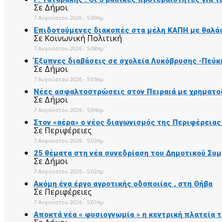
Σε Δήμοι
7 Αυγούστου 2026 - 5:09πμ
Επιδοτούμενες διακοπές στα μέλη ΚΑΠΗ με θαλάσ
Σε Κοινωνική Πολιτική
7 Αυγούστου 2026 - 5:08πμ
Έξυπνες διαβάσεις σε σχολεία Λυκόβρυσης -Πεύκ
Σε Δήμοι
7 Αυγούστου 2026 - 5:05πμ
Νέες ασφαλτοστρώσεις στον Πειραιά με χρηματο
Σε Δήμοι
7 Αυγούστου 2026 - 5:04πμ
Στον «αέρα» ο νέος διαγωνισμός της Περιφέρειας
Σε Περιφέρειες
7 Αυγούστου 2026 - 5:03πμ
25 θέματα στη νέα συνεδρίαση του Δημοτικού Συ
Σε Δήμοι
7 Αυγούστου 2026 - 5:02πμ
Ακόμη ένα έργο αγροτικής οδοποιίας , στη Θήβα
Σε Περιφέρειες
7 Αυγούστου 2026 - 5:01πμ
Αποκτά νέα « φυσιογνωμία » η κεντρική πλατεία 