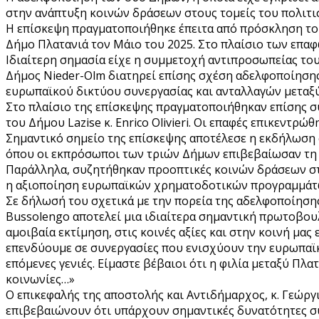
στην ανάπτυξη κοινών δράσεων στους τομείς του πολιτισ
Η επίσκεψη πραγματοποιήθηκε έπειτα από πρόσκληση του
Δήμο Πλατανιά τον Μάιο του 2025. Στο πλαίσιο των επα
Ιδιαίτερη σημασία είχε η συμμετοχή αντιπροσωπείας του
Δήμος Nieder-Olm διατηρεί επίσης σχέση αδελφοποίησης
ευρωπαϊκού δικτύου συνεργασίας και ανταλλαγών μεταξ
Στο πλαίσιο της επίσκεψης πραγματοποιήθηκαν επίσης σ
του Δήμου Lazise κ. Enrico Olivieri. Οι επαφές επικεντ
Σημαντικό σημείο της επίσκεψης αποτέλεσε η εκδήλωση
όπου οι εκπρόσωποι των τριών Δήμων επιβεβαίωσαν τη 
Παράλληλα, συζητήθηκαν προοπτικές κοινών δράσεων στο
η αξιοποίηση ευρωπαϊκών χρηματοδοτικών προγραμμάτω
Σε δήλωσή του σχετικά με την πορεία της αδελφοποίηση
Bussolengo αποτελεί μια ιδιαίτερα σημαντική πρωτοβουλ
αμοιβαία εκτίμηση, στις κοινές αξίες και στην κοινή μα
επενδύουμε σε συνεργασίες που ενισχύουν την ευρωπαϊκ
επόμενες γενιές. Είμαστε βέβαιοι ότι η φιλία μεταξύ Πλ
κοινωνίες…»
Ο επικεφαλής της αποστολής και Αντιδήμαρχος, κ. Γεώργ
επιβεβαιώνουν ότι υπάρχουν σημαντικές δυνατότητες συν