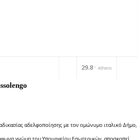
29.8
C
Athens
ssolengo
αδικασίας αδελφοποίησης με τον ομώνυμο ιταλικό Δήμο,
σύμφωνη γνώμη του Υπουργείου Εσωτερικών, αποσκοπεί