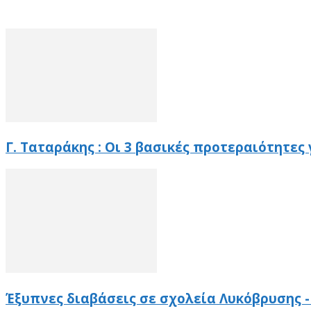
Γ. Ταταράκης : Οι 3 βασικές προτεραιότητες
Έξυπνες διαβάσεις σε σχολεία Λυκόβρυσης 