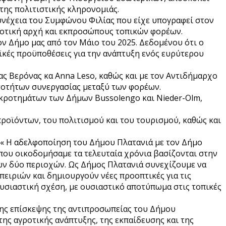
της πολιτιστικής κληρονομιάς.
υνέχεια του Συμφώνου Φιλίας που είχε υπογραφεί στον
ημοτική αρχή και εκπροσώπους τοπικών φορέων.
ν Δήμο μας από τον Μάιο του 2025. Δεδομένου ότι ο
ϊκές προϋποθέσεις για την ανάπτυξη ενός ευρύτερου
ς Βερόνας κα Anna Leso, καθώς και με τον Αντιδήμαρχο
νατοτήτων συνεργασίας μεταξύ των φορέων.
κροτημάτων των Δήμων Bussolengo και Nieder-Olm,
οϊόντων, του πολιτισμού και του τουρισμού, καθώς και
 « Η αδελφοποίηση του Δήμου Πλατανιά με τον Δήμο
 που οικοδομήσαμε τα τελευταία χρόνια βασίζονται στην
 των δύο περιοχών. Ως Δήμος Πλατανιά συνεχίζουμε να
ειριών και δημιουργούν νέες προοπτικές για τις
 ουσιαστική σχέση, με ουσιαστικό αποτύπωμα στις τοπικές
ατης επίσκεψης της αντιπροσωπείας του Δήμου
ης αγροτικής ανάπτυξης, της εκπαίδευσης και της