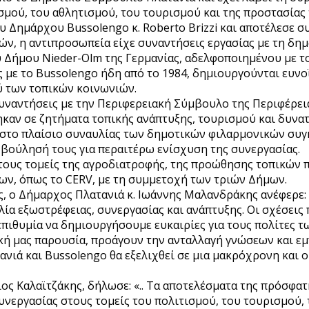
μού, του αθλητισμού, του τουρισμού και της προστασίας 
 Δημάρχου Bussolengo κ. Roberto Brizzi και αποτέλεσε σ
φών, η αντιπροσωπεία είχε συναντήσεις εργασίας με τη δ
 Δήμου Nieder-Olm της Γερμανίας, αδελφοποιημένου με το
 με το Bussolengo ήδη από το 1984, δημιουργούνται ευνο
ύ των τοπικών κοινωνιών.
υναντήσεις με την Περιφερειακή Σύμβουλο της Περιφέρεια
ρώθηκαν σε ζητήματα τοπικής ανάπτυξης, τουρισμού και δυ
 στο πλαίσιο συναυλίας των δημοτικών φιλαρμονικών συγ
βούλησή τους για περαιτέρω ενίσχυση της συνεργασίας.
υς τομείς της αγροδιατροφής, της προώθησης τοπικών πρ
ν, όπως το CERV, με τη συμμετοχή των τριών Δήμων.
ς, ο Δήμαρχος Πλατανιά κ. Ιωάννης Μαλανδράκης ανέφερε:
ία εξωστρέφειας, συνεργασίας και ανάπτυξης. Οι σχέσεις
ς επιθυμία να δημιουργήσουμε ευκαιρίες για τους πολίτες
ή μας παρουσία, προάγουν την ανταλλαγή γνώσεων και εμπ
ατανιά και Bussolengo θα εξελιχθεί σε μια μακρόχρονη και
ιος Καλαϊτζάκης, δήλωσε: «.. Τα αποτελέσματα της πρόσφ
εργασίας στους τομείς του πολιτισμού, του τουρισμού, τ