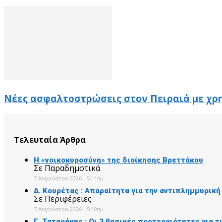
Νέες ασφαλτοστρώσεις στον Πειραιά με χρ
Τελευταία Άρθρα
Η «νοικοκυροσύνη» της διοίκησης Βρεττάκου
Σε Παραδημοτικά
7 Αυγούστου 2026 - 5:11πμ
Δ. Κουρέτας : Απαραίτητα για την αντιπλημμυρικ
Σε Περιφέρειες
7 Αυγούστου 2026 - 5:10πμ
Γ. Ταταράκης : Οι 3 βασικές προτεραιότητες για 