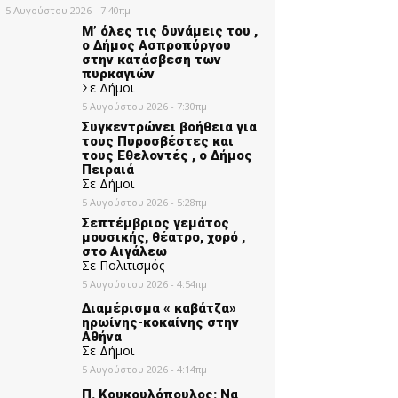
5 Αυγούστου 2026 - 7:40πμ
Μ’ όλες τις δυνάμεις του ,
ο Δήμος Ασπροπύργου
στην κατάσβεση των
πυρκαγιών
Σε Δήμοι
5 Αυγούστου 2026 - 7:30πμ
Συγκεντρώνει βοήθεια για
τους Πυροσβέστες και
τους Εθελοντές , ο Δήμος
Πειραιά
Σε Δήμοι
5 Αυγούστου 2026 - 5:28πμ
Σεπτέμβριος γεμάτος
μουσικής, θέατρο, χορό ,
στο Αιγάλεω
Σε Πολιτισμός
5 Αυγούστου 2026 - 4:54πμ
Διαμέρισμα « καβάτζα»
ηρωίνης-κοκαίνης στην
Αθήνα
Σε Δήμοι
5 Αυγούστου 2026 - 4:14πμ
Π. Κουκουλόπουλος: Να