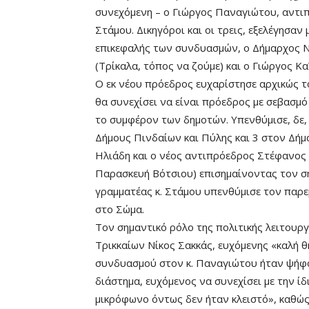
συνεχόμενη – ο Γιώργος Παναγιώτου, αντι
Στάμου. Δικηγόροι και οι τρεις, εξελέγησα
επικεφαλής των συνδυασμών, ο Δήμαρχος Νί
(Τρίκαλα, τόπος να ζούμε) και ο Γιώργος Κα
Ο εκ νέου πρόεδρος ευχαρίστησε αρχικώς το
θα συνεχίσει να είναι πρόεδρος με σεβασμό
το συμφέρον των δημοτών. Υπενθύμισε, δε, 
Δήμους Πινδαίων και Πύλης και 3 στον Δήμο
Ηλιάδη και ο νέος αντιπρόεδρος Στέφανος 
Παρασκευή Βότσιου) επισημαίνοντας τον σ
γραμματέας κ. Στάμου υπενθύμισε τον παρε
στο Σώμα.
Τον σημαντικό ρόλο της πολιτικής λειτουρ
Τρικκαίων Νίκος Σακκάς, ευχόμενης «καλή θ
συνδυασμού στον κ. Παναγιώτου ήταν ψήφο
διάστημα, ευχόμενος να συνεχίσει με την ίδ
μικρόφωνο όντως δεν ήταν κλειστό», καθώς 