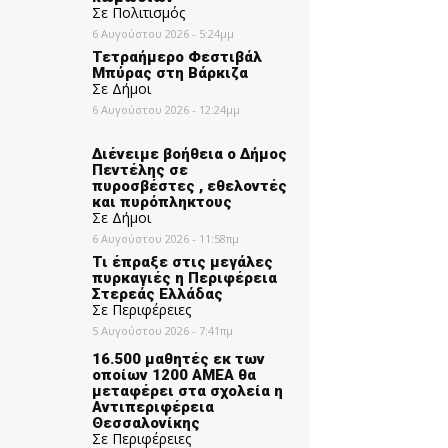
Σε Πολιτισμός
6 Αυγούστου 2026 - 5:24μμ
Τετραήμερο Φεστιβάλ
Μπύρας στη Βάρκιζα
Σε Δήμοι
6 Αυγούστου 2026 - 12:24μμ
Διένειμε βοήθεια ο Δήμος
Πεντέλης σε
πυροσβέστες , εθελοντές
και πυρόπληκτους
Σε Δήμοι
6 Αυγούστου 2026 - 11:58πμ
Τι έπραξε στις μεγάλες
πυρκαγιές η Περιφέρεια
Στερεάς Ελλάδας
Σε Περιφέρειες
5 Αυγούστου 2026 - 7:41πμ
16.500 μαθητές εκ των
οποίων 1200 ΑΜΕΑ θα
μεταφέρει στα σχολεία η
Αντιπεριφέρεια
Θεσσαλονίκης
Σε Περιφέρειες