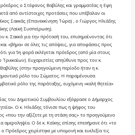
πρόεδρος ο Στέφανος Βαβύλης και γραμματέας η Εφη
ν μετά από αντίστοιχες προτάσεις που υπέβαλαν οι
κος Σακκάς (Επανεκκίνηση Τώρα) , ο Γιώργος Ηλιάδης
ΐκης (Λαϊκή Συσπείρωση).
ν κ. Σακκά για την πρότασή του, επισημαίνοντας ότι
 και «βήμα» σε όλες τις απόψεις, για αποφάσεις προς
ότι για 5η φορά εκλέγεται πρόεδρος (από μία στους
 Τρικκαίων). Ευχαριστίες απηύθυνε προς τον κ.
Βαβύλης (στην προηγούμενη περίοδο ήταν η κ.
ημαντικό ρόλο του Σώματος. Η παραμένουσα
μβατικό ρόλο της παράταξης, ευχόμενη «καλή θητεία»
γίας του Δημοτικού Συμβουλίου εξέφρασε ο Δήμαρχος
ητεία». Ο κ. Ηλιάδης τόνισε πως η ψήφος του
ς «που την αξίζετε με τη στάση σας» το προηγούμενο
ια αμεροληψία. Ο δε κ. Καΐκης επίσης επεσήμανε ότι «το
ο Πρόεδρος χειρίστηκε με υπομονή και ευελιξία τις