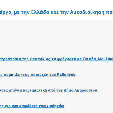
έργο, με την Ελλάδα και την Αυτοδιοίκηση 
ή προστασία της Θεσσαλίας τα φράγματα σε Ενιπέα, Μουζάκ
τις πυρόπληκτες περιοχές του Ρεθύμνου
σια μπάνια και ιαματικά από τον Δήμο Αμαρουσίου
ης για την ασφάλεια των μαθητών