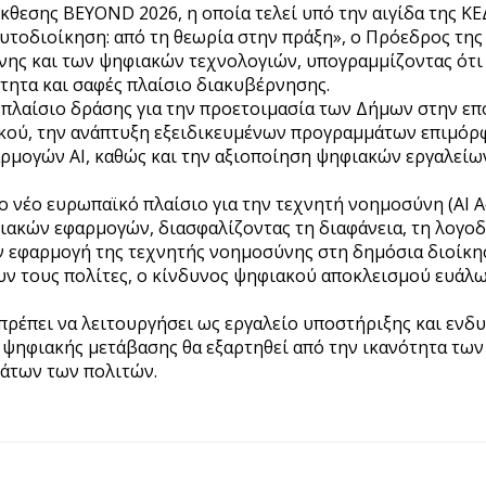
Έκθεσης BEYOND 2026, η οποία τελεί υπό την αιγίδα της ΚΕ
τοδιοίκηση: από τη θεωρία στην πράξη», ο Πρόεδρος της
ης και των ψηφιακών τεχνολογιών, υπογραμμίζοντας ότι
ητα και σαφές πλαίσιο διακυβέρνησης.
πλαίσιο δράσης για την προετοιμασία των Δήμων στην επ
ού, την ανάπτυξη εξειδικευμένων προγραμμάτων επιμόρφω
φαρμογών ΑΙ, καθώς και την αξιοποίηση ψηφιακών εργαλείω
ο νέο ευρωπαϊκό πλαίσιο για την τεχνητή νοημοσύνη (AI A
ακών εφαρμογών, διασφαλίζοντας τη διαφάνεια, τη λογο
 εφαρμογή της τεχνητής νοημοσύνης στη δημόσια διοίκησ
υν τους πολίτες, ο κίνδυνος ψηφιακού αποκλεισμού ευάλ
πρέπει να λειτουργήσει ως εργαλείο υποστήριξης και εν
ς ψηφιακής μετάβασης θα εξαρτηθεί από την ικανότητα τω
μάτων των πολιτών.