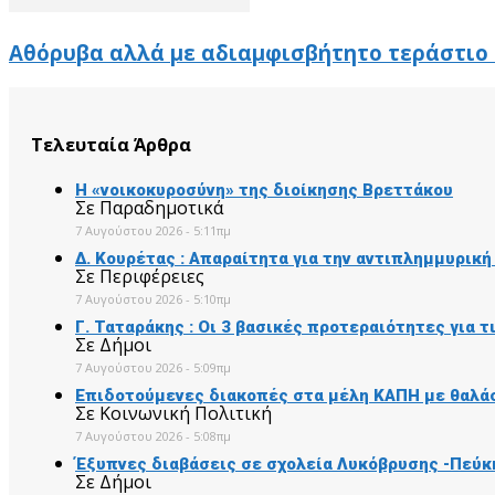
Αθόρυβα αλλά με αδιαμφισβήτητο τεράστιο 
Τελευταία Άρθρα
Η «νοικοκυροσύνη» της διοίκησης Βρεττάκου
Σε Παραδημοτικά
7 Αυγούστου 2026 - 5:11πμ
Δ. Κουρέτας : Απαραίτητα για την αντιπλημμυρικ
Σε Περιφέρειες
7 Αυγούστου 2026 - 5:10πμ
Γ. Ταταράκης : Οι 3 βασικές προτεραιότητες για 
Σε Δήμοι
7 Αυγούστου 2026 - 5:09πμ
Επιδοτούμενες διακοπές στα μέλη ΚΑΠΗ με θαλάσ
Σε Κοινωνική Πολιτική
7 Αυγούστου 2026 - 5:08πμ
Έξυπνες διαβάσεις σε σχολεία Λυκόβρυσης -Πεύκ
Σε Δήμοι