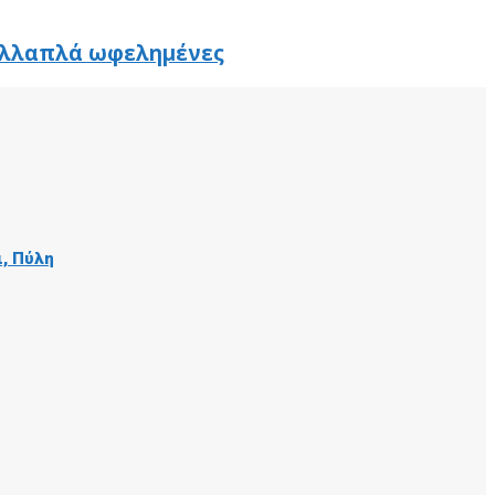
πολλαπλά ωφελημένες
ι, Πύλη