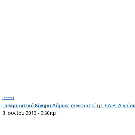
-center
Πανησιωτικό Κίνημα Δήμων, συγκροτεί η ΠΕΔ Β. Αιγαίο
3 Ιουνίου 2013 - 9:50πμ