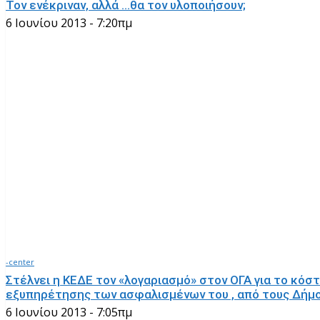
Τον ενέκριναν, αλλά …θα τον υλοποιήσουν;
6 Ιουνίου 2013 - 7:20πμ
-center
Στέλνει η ΚΕΔΕ τον «λογαριασμό» στον ΟΓΑ για το κόσ
εξυπηρέτησης των ασφαλισμένων του , από τους Δήμ
6 Ιουνίου 2013 - 7:05πμ