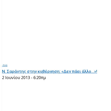
-top
Ν. Σαράντης στην κυβέρνηση: «Δεν πάει άλλο…»!
2 Ιουνίου 2013 - 6:20πμ