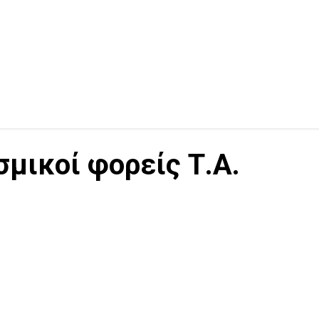
σμικοί φορείς Τ.Α.
-CENTER
-TOP
WEBTV
WHOISWHO
ΑΘΛΗΤΙΣΜΌΣ
ΑΞΙΌΛΟΓΕΣ ΠΡΩΤΟΒΟΥΛΊΕΣ