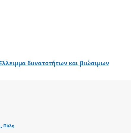
: Έλλειμμα δυνατοτήτων και βιώσιμων
ι, Πύλη