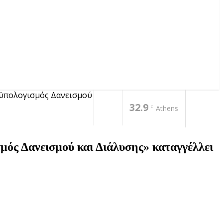
οϋπολογισμός Δανεισμού
32.9
C
Athens
ός Δανεισμού και Διάλυσης» καταγγέλλει