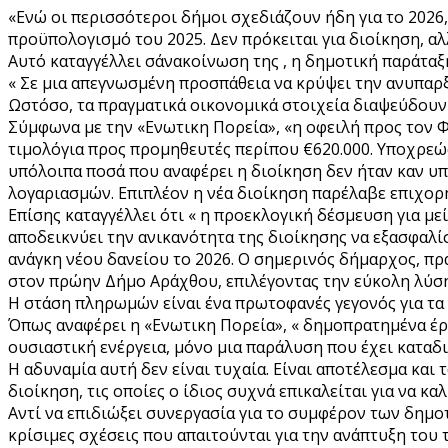
«Ενώ οι περισσότεροι δήμοι σχεδιάζουν ήδη για το 202
προϋπολογισμό του 2025. Δεν πρόκειται για διοίκηση, α
Αυτό καταγγέλλει σ΄ανακοίνωση της , η δημοτική παράταξ
« Σε μια απεγνωσμένη προσπάθεια να κρύψει την ανυπαρξ
Ωστόσο, τα πραγματικά οικονομικά στοιχεία διαψεύδουν
Σύμφωνα με την «Ενωτικη Πορεία», «η οφειλή προς τον Φ
τιμολόγια προς προμηθευτές περίπου €620.000. Υποχρεώσ
υπόλοιπα ποσά που αναφέρει η διοίκηση δεν ήταν καν υ
λογαριασμών. Επιπλέον η νέα διοίκηση παρέλαβε επιχορήγ
Επίσης καταγγέλλει ότι « η προεκλογική δέσμευση για μ
αποδεικνύει την ανικανότητα της διοίκησης να εξασφαλ
ανάγκη νέου δανείου το 2026. Ο σημερινός δήμαρχος, πρ
στον πρώην Δήμο Αράχθου, επιλέγοντας την εύκολη λύσ
Η στάση πληρωμών είναι ένα πρωτοφανές γεγονός για τα 
Όπως αναφέρει η «Ενωτικη Πορεία», « δημοπρατημένα έργ
ουσιαστική ενέργεια, μόνο μια παράλυση που έχει καταδι
Η αδυναμία αυτή δεν είναι τυχαία. Είναι αποτέλεσμα κα
διοίκηση, τις οποίες ο ίδιος συχνά επικαλείται για να κα
Αντί να επιδιώξει συνεργασία για το συμφέρον των δημο
κρίσιμες σχέσεις που απαιτούνται για την ανάπτυξη του 