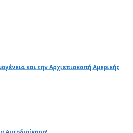
μογένεια και την Αρχιεπισκοπή Αμερικής
ην Αυτοδιοίκηση!