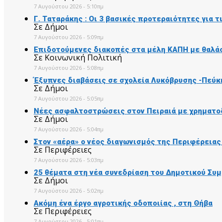
7 Αυγούστου 2026 - 5:10πμ
Γ. Ταταράκης : Οι 3 βασικές προτεραιότητες για 
Σε Δήμοι
7 Αυγούστου 2026 - 5:09πμ
Επιδοτούμενες διακοπές στα μέλη ΚΑΠΗ με θαλάσ
Σε Κοινωνική Πολιτική
7 Αυγούστου 2026 - 5:08πμ
Έξυπνες διαβάσεις σε σχολεία Λυκόβρυσης -Πεύκ
Σε Δήμοι
7 Αυγούστου 2026 - 5:05πμ
Νέες ασφαλτοστρώσεις στον Πειραιά με χρηματο
Σε Δήμοι
7 Αυγούστου 2026 - 5:04πμ
Στον «αέρα» ο νέος διαγωνισμός της Περιφέρειας
Σε Περιφέρειες
7 Αυγούστου 2026 - 5:03πμ
25 θέματα στη νέα συνεδρίαση του Δημοτικού Συ
Σε Δήμοι
7 Αυγούστου 2026 - 5:02πμ
Ακόμη ένα έργο αγροτικής οδοποιίας , στη Θήβα
Σε Περιφέρειες
7 Αυγούστου 2026 - 5:01πμ