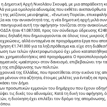
6, η Δημοτική Αρχή Νικολάου Σκουφά, με μια απαράδεκτη 
λλά για μια ομολογία αδυναμίας που εκθέτει ανεπανόρθωτα
η της μείζονος μειοψηφίας , «Ενωτικη Πορεία», επικεφαλή
ία και την ανικανότητά της, η νέα δημοτική αρχή μιλά συ
 πανηγυρικά αυτή την αφήγηση» τονίζεται στην ανακοίνωσ
ΟΔΣΑ ήταν €1.087.000, προς τον σύνδεσμο ύδρευσης €248.
εις δηλαδή που δημιουργούνται σε όλους τους μικρούς δή
ποχρεώσεις, αλλά ενταγμένα σε προγράμματα έργα που απ
ηση €1.741.000 για τα ληξιπρόθεσμα και είχε στη διάθεσή
είωση των τελών ηλεκτροφωτισμού όχι μόνο καταπατήθηκε,
ίσει χρηματοδοτήσεις από προγράμματα. Ο προϋπολογισμός
αγματικός «μαέστρος» στον δανεισμό, επιβεβαιώνει την τ
η της επιβάρυνσης των πολιτών.
χρονικά της Ελλάδας, που προστίθεται στην εικόνα της απ
α μένουν στα αζήτητα, έτοιμες μελέτες για ένταξη σε πρ
κάσει τον Δήμο.
ι των προσωπικών εμμονών του δημάρχου που έχουν οδηγήσ
λύψει τις δικές του αδυναμίες. Κατά τη δική του αφήγηση, 
τών, η διοίκηση έχει επιλέξει τον δρόμο της απομόνωσης,
τόπου.