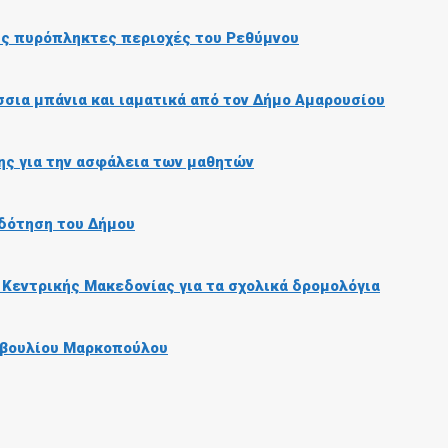
τις πυρόπληκτες περιοχές του Ρεθύμνου
σια μπάνια και ιαματικά από τον Δήμο Αμαρουσίου
ης για την ασφάλεια των μαθητών
δότηση του Δήμου
 Κεντρικής Μακεδονίας για τα σχολικά δρομολόγια
μβουλίου Μαρκοπούλου