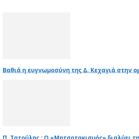
Βαθιά η ευγνωμοσύνη της Δ. Κεχαγιά στην ο
Π. Τατούλης : Ο «Μητσοτακισμός» διαλύει τ