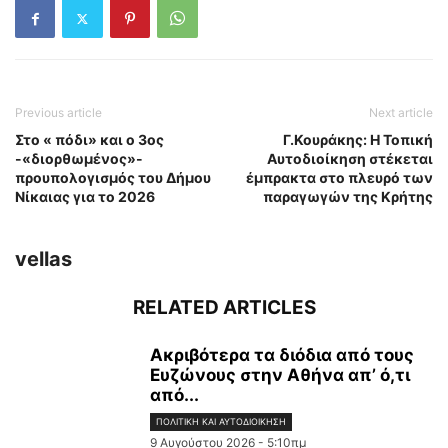
Previous article
Next article
Στο « πόδι» και ο 3ος
Γ.Κουράκης: Η Τοπική
-«διορθωμένος»-
Αυτοδιοίκηση στέκεται
προυπολογισμός του Δήμου
έμπρακτα στο πλευρό των
Νίκαιας για το 2026
παραγωγών της Κρήτης
vellas
RELATED ARTICLES
Ακριβότερα τα διόδια από τους
Ευζώνους στην Αθήνα απ’ ό,τι
από...
ΠΟΛΙΤΙΚΉ ΚΑΙ ΑΥΤΟΔΙΟΊΚΗΣΗ
9 Αυγούστου 2026 - 5:10πμ