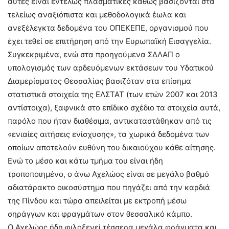
αυτές είναι εντελώς πλασματικές καθώς βασίζονται στα
τελείως αναξιόπιστα και μεθοδολογικά έωλα και
ανεξέλεγκτα δεδομένα του ΟΠΕΚΕΠΕ, οργανισμού που
έχει τεθεί σε επιτήρηση από την Ευρωπαϊκή Εισαγγελία.
Συγκεκριμένα, ενώ στα προηγούμενα ΣΔΛΑΠ ο
υπολογισμός των αρδευόμενων εκτάσεων του Υδατικού
Διαμερίσματος Θεσσαλίας βασιζόταν στα επίσημα
στατιστικά στοιχεία της ΕΛΣΤΑΤ (των ετών 2007 και 2013
αντίστοιχα), ξαφνικά στο επίδικο σχέδιο τα στοιχεία αυτά,
παρόλο που ήταν διαθέσιμα, αντικαταστάθηκαν από τις
«ενιαίες αιτήσεις ενίσχυσης», τα χωρικά δεδομένα των
οποίων αποτελούν ευθύνη του δικαιούχου κάθε αίτησης.
Ενώ το μέσο και κάτω τμήμα του είναι ήδη
τροποποιημένο, ο άνω Αχελώος είναι σε μεγάλο βαθμό
αδιατάρακτο οικοσύστημα που πηγάζει από την καρδιά
της Πίνδου και τώρα απειλείται με εκτροπή μέσω
σηράγγων και φραγμάτων στον θεσσαλικό κάμπο.
Ο Αχελώος ήδη φιλοξενεί τέσσερα μεγάλα φράγματα και