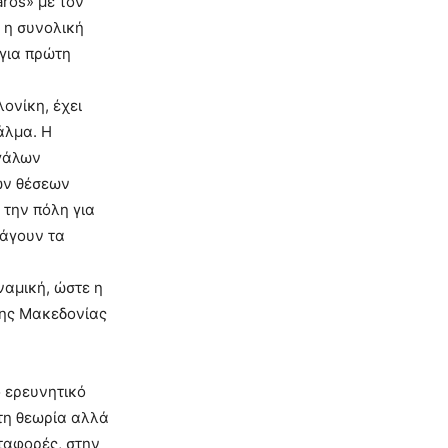
ros» με τον
 η συνολική
 για πρώτη
ονίκη, έχει
άλμα. Η
εγάλων
κών θέσεων
 την πόλη για
ράγουν τα
ναμική, ώστε η
της Μακεδονίας
ο ερευνητικό
τη θεωρία αλλά
εταφορές, στην