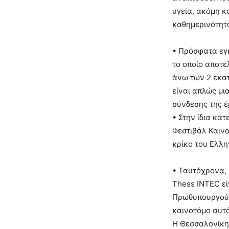
υγεία, ακόμη κ
καθημερινότητα
• Πρόσφατα εγκ
το οποίο αποτε
άνω των 2 εκατ
είναι απλώς μι
σύνδεσης της έ
• Στην ίδια κα
Φεστιβάλ Καινο
κρίκο του Ελλη
• Ταυτόχρονα, 
Thess INTEC εί
Πρωθυπουργού 
καινοτόμο αυτ
Η Θεσσαλονίκη