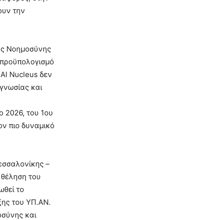
ουν την
τής Νοημοσύνης
ε προϋπολογισμό
AI Nucleus δεν
γνωσίας και
ο 2026, του 1ου
ον πιο δυναμικό
Θεσσαλονίκης –
 θέληση του
ωθεί το
ης του ΥΠ.ΑΝ.
οσύνης και