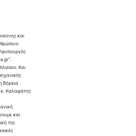
μοσύνης και
νθρώπινο
ο Υφυπουργός
.gr”.
πλαίσιο. Και
ομηχανικής
η Βόρεια
ο κ. Καλαφάτης
χανική
γουμε και
ική της
ασικές