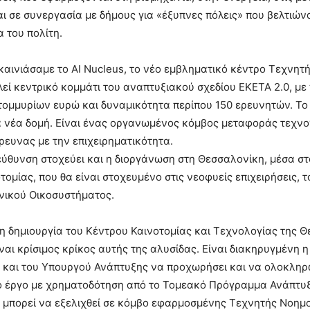
αι σε συνεργασία με δήμους για «έξυπνες πόλεις» που βελτιών
 του πολίτη.
αινιάσαμε το AI Nucleus, το νέο εμβληματικό κέντρο Τεχνη
λεί κεντρικό κομμάτι του αναπτυξιακού σχεδίου ΕΚΕΤΑ 2.0, μ
ομμυρίων ευρώ και δυναμικότητα περίπου 150 ερευνητών. Το 
α νέα δομή. Είναι ένας οργανωμένος κόμβος μεταφοράς τεχνο
ρευνας με την επιχειρηματικότητα.
τεύθυνση στοχεύει και η διοργάνωση στη Θεσσαλονίκη, μέσα στ
τομίας, που θα είναι στοχευμένο στις νεοφυείς επιχειρήσεις, τ
νικού Οικοσυστήματος.
η δημιουργία του Κέντρου Καινοτομίας και Τεχνολογίας της 
ναι κρίσιμος κρίκος αυτής της αλυσίδας. Είναι διακηρυγμένη η
και του Υπουργού Ανάπτυξης να προχωρήσει και να ολοκληρ
ό έργο με χρηματοδότηση από το Τομεακό Πρόγραμμα Ανάπτυξ
 μπορεί να εξελιχθεί σε κόμβο εφαρμοσμένης Τεχνητής Νοημ