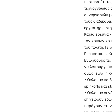
προτεραιότητες
τεχνογνωσίας α
συνεργασιών με
τους διαδικασί
εργαστήριο στ
Καμία έρευνα 
τον κοινωνικό 
του πολίτη. Γι
Ερευνητικών Κέ
Ενισχύουμε τις
να λειτουργούν
όμως, είναι η 
• Θέλουμε να δ
spin-offs και 
• Θέλουμε οι ν
επιχειρούν εδώ
παράγουν στον 