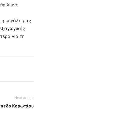
νθρώπινο
ι η μεγάλη μας
 εξαγωγικής
τερα για τη
Next article
γήπεδο Κορωπίου