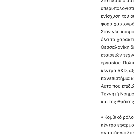
Στο πλαίσιο αυ
υπερυπολογιστή
ενίσχυση του ο
φορά χαρτογράφ
Στον νέο κόσμο
όλα τα χαρακτη
Θεσσαλονίκη δε
εταιρειών τεχν
εργασίας. Πολυ
κέντρα R&D, α
πανεπιστήμια κ
Αυτό που επιδι
Τεχνητή Νοημοσ
και της Θράκης
• Κομβικό ρόλο
κέντρο εφαρμο
αναπτύσσει λύσ