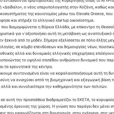
τό εντάσσονται πρωτοβουλίες της Κυβέρνησης όπως το AI «Pha
 «Δαίδαλο», ο νέος υπερυπολογιστής στην Κοζάνη, καθώς και
ικοσυστήματος της καινοτομίας μέσω του Elevate Greece, που
ησε και στήριξε το ελληνικό startup οικοσύστημα.
 που διαμορφώνεται η Βόρεια Ελλάδα, με επίκεντρο τη Θεσσαλ
ριστικά για ν΄αξιοποιήσει αυτή τη μετάβαση ως αναπτυξιακό 
ν ξεκινά από το μηδέν. Σήμερα εξελίσσεται σε πόλο έλξης μ
ολογίας, σε κόμβο επενδύσεων και δημιουργίας νέων, ποιοτι
εθνικές αλλά και δυναμικές ελληνικές επιχειρήσεις επιλέγουν
ξιοποιώντας το υψηλού επιπέδου ανθρώπινο δυναμικό που πα
αι τα ερευνητικά της κέντρα.
ώκουμε συντονισμένα είναι να κεφαλαιοποιήσουμε αυτή τη δυ
ύνη να ενισχύσει απτά τη βιομηχανική και εξαγωγική βάση 
 αλλά και συνολικότερα την καθημερινότητα των πολιτών.
 σε αυτή την προσπάθεια διαδραματίζει το ΕΚΕΤΑ, το κορυφαί
σμένης έρευνας της χώρας. Η γνώση που παράγει δεν μένει σ
εις που εφαρμόζονται στη βιομηχανία, στην ενέργεια, στις μ