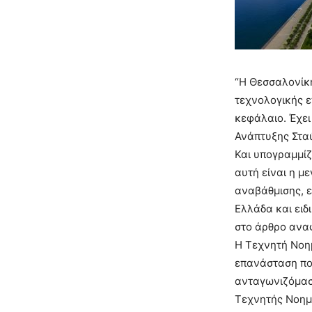
“Η Θεσσαλονίκ
τεχνολογικής ε
κεφάλαιο. Έχει
Ανάπτυξης Σταύ
Και υπογραμμίζε
αυτή είναι η μ
αναβάθμισης, ε
Ελλάδα και ειδ
στο άρθρο ανα
Η Τεχνητή Νοημ
επανάσταση που
ανταγωνιζόμαστ
Τεχνητής Νοημο