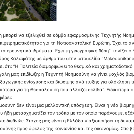
η μπορεί να εξελιχθεί σε κόμβο εφαρμοσμένης Τεχνητής Νοη
πιχειρηματικότητας για τη Νοτιοανατολική Ευρώπη. Έχει το α
 τα ερευνητικά ιδρύματα. Έχει τη γεωγραφική θέση”, τονίζει 
ρος Καλαφάτης σε άρθρο του στην ιστοσελίδα “Makedonikanea
ι ότι: “Η Πολιτεία διαμορφώνει το θεσμικό και χρηματοδοτικό 
εγάλη μας επιδίωξη: η Τεχνητή Νοημοσύνη να γίνει μοχλός βι
ξαγωγικής ενίσχυσης και βιώσιμης ανάπτυξης για ολόκληρη τ
ικότερα για τη Θεσσαλονίκη που αλλάζει σελίδα”. Ειδικότερα 
φέρει:
οσύνη δεν είναι μια μελλοντική υπόσχεση. Είναι η νέα βιομη
 ήδη μετασχηματίζει τον τρόπο με τον οποίο παράγουμε, εξά
ε διεθνώς. Στόχος μας είναι η Ελλάδα ν΄αξιοποιήσει τη δυναμ
σύνης προς όφελος της κοινωνίας και της οικονομίας. Στις β