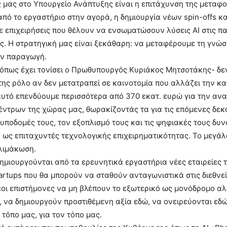
 μας στο Υπουργείο Ανάπτυξης είναι η επιτάχυνση της μεταφ
πό το εργαστήριο στην αγορά, η δημιουργία νέων spin-offs κα
 επιχειρήσεις που θέλουν να ενσωματώσουν λύσεις AI στις π
ες. Η στρατηγική μας είναι ξεκάθαρη: να μεταφέρουμε τη γνώσ
ην παραγωγή.
-όπως έχει τονίσει ο Πρωθυπουργός Κυριάκος Μητσοτάκης- δ
της ρόλο αν δεν μετατραπεί σε καινοτομία που αλλάζει την κ
΄ αυτό επενδύουμε περισσότερα από 370 εκατ. ευρώ για την αν
ντρων της χώρας μας, θωρακίζοντάς τα για τις επόμενες δεκα
 υποδομές τους, τον εξοπλισμό τους και τις ψηφιακές τους δυ
 ως επιταχυντές τεχνολογικής επιχειρηματικότητας. Το μεγάλ
κλιμάκωση.
ημιουργούνται από τα ερευνητικά εργαστήρια νέες εταιρείες 
startups που θα μπορούν να σταθούν ανταγωνιστικά στις διεθνε
έοι επιστήμονες να μη βλέπουν το εξωτερικό ως μονόδρομο α
, να δημιουργούν προστιθέμενη αξία εδώ, να ονειρεύονται εδώ
τόπο μας, για τον τόπο μας.