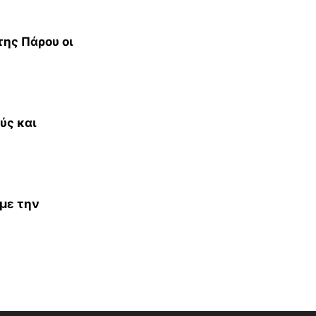
ης Πάρου οι
ύς και
 με την