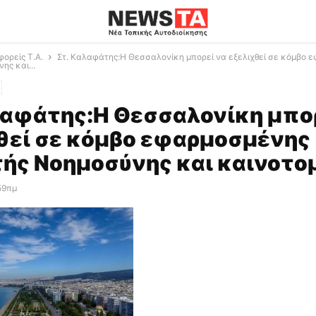
φορείς Τ.Α.
Στ. Καλαφάτης:Η Θεσσαλονίκη μπορεί να εξελιχθεί σε κόμβο 
ης και...
λαφάτης:Η Θεσσαλονίκη μπο
θεί σε κόμβο εφαρμοσμένης
ής Νοημοσύνης και καινοτο
59πμ