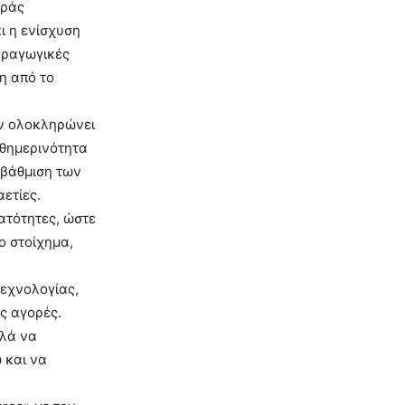
οράς
ι η ενίσχυση
αραγωγικές
η από το
εν ολοκληρώνει
αθημερινότητα
αβάθμιση των
ετίες.
νατότητες, ώστε
ο στοίχημα,
τεχνολογίας,
ίς αγορές.
λλά να
 και να