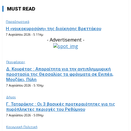
MUST READ
Παραδημοτικά
Η «νοικοκυροσύνη» της διοίκησης Βρεττάκου
7 Αυγούστου 2026 - 5:11πμ
- Advertisement -
Περιφέρειες
Δ. Κουρέτας : Απαραίτητα για την αντιπλημμυρική
προστασία της Θεσσαλίας τα φράγματα σε Ενιπέα,
Μουζάκι, Πύλη
7 Αυγούστου 2026 - 5:10πμ
Δήμοι
Γ. Ταταράκης : Οι 3 βασικές προτεραιότητες για τις
πυρόπληκτες περιοχές του Ρεθύμνου
7 Αυγούστου 2026 - 5:09πμ
Κοινωνική Πολιτική