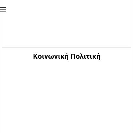
Κοινωνική Πολιτική
-CENTER
-TOP
WEBTV
WHOISWHO
ΑΘΛΗΤΙΣΜΌΣ
ΑΞΙΌΛΟΓΕΣ ΠΡΩΤΟΒΟΥΛΊΕΣ
ΔΉΜΟΙ
ΔΡΑΣΤΗΡΙΌΤΗΤΕΣ ΠΑΡΑΤΆΞΕΩΝ