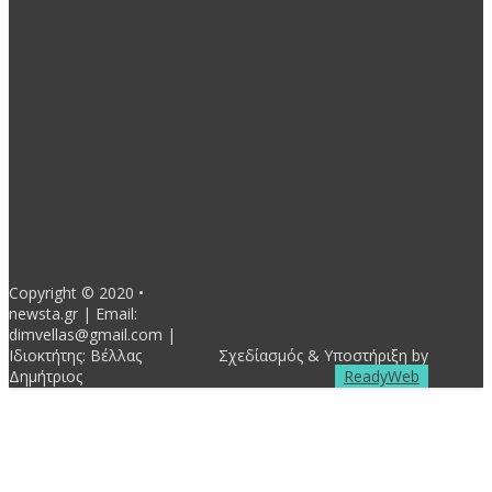
-top
4597
Πολιτισμός
3460
Κοινωνική Πολιτική
3163
Θεσμικοί φορείς Τ.Α.
2830
Παραδημοτικά
2508
Δραστηριότητες Παρατάξεων
2292
- Advertisement -
Copyright © 2020 •
newsta.gr | Email:
dimvellas@gmail.com |
Ιδιοκτήτης: Βέλλας
Σχεδίασμός & Υποστήριξη by
Δημήτριος
ReadyWeb