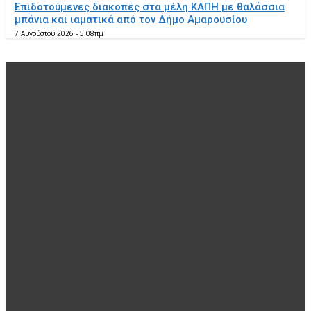
Επιδοτούμενες διακοπές στα μέλη ΚΑΠΗ με θαλάσσια
μπάνια και ιαματικά από τον Δήμο Αμαρουσίου
7 Αυγούστου 2026 - 5:08πμ
EDITOR PICKS
Περιφέρειες
Δ. Κουρέτας : Απαραίτητα για την αντιπλημμυρική
προστασία της Θεσσαλίας τα φράγματα σε Ενιπέα,
Μουζάκι, Πύλη
7 Αυγούστου 2026 - 5:10πμ
Δήμοι
Γ. Ταταράκης : Οι 3 βασικές προτεραιότητες για τις
πυρόπληκτες περιοχές του Ρεθύμνου
7 Αυγούστου 2026 - 5:09πμ
Κοινωνική Πολιτική
Επιδοτούμενες διακοπές στα μέλη ΚΑΠΗ με θαλάσσια