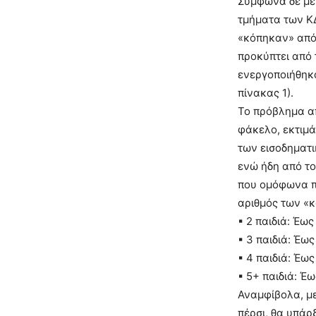
Σύμφωνα δε με 
τμήματα των ΚΔ
«κόπηκαν» από
προκύπτει από 
ενεργοποιήθηκα
πίνακας 1).
Το πρόβλημα απ
φάκελο, εκτιμά
των εισοδηματ
ενώ ήδη από το
που ομόφωνα π
αριθμός των «κ
▪ 2 παιδιά: Έω
▪ 3 παιδιά: Έως
▪ 4 παιδιά: Έω
▪ 5+ παιδιά: Έ
Αναμφίβολα, με
πέρσι, θα υπάρξ