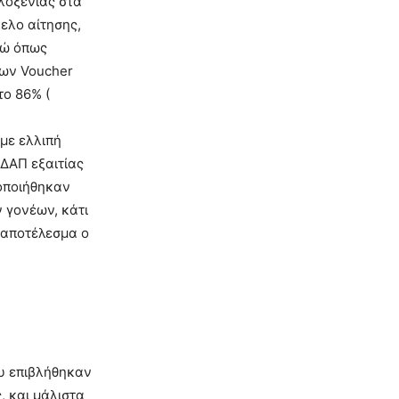
λοξενίας στα
ελο αίτησης,
νώ όπως
των Voucher
το 86% (
 με ελλιπή
ΚΔΑΠ εξαιτίας
οποιήθηκαν
 γονέων, κάτι
 αποτέλεσμα ο
ου επιβλήθηκαν
, και μάλιστα