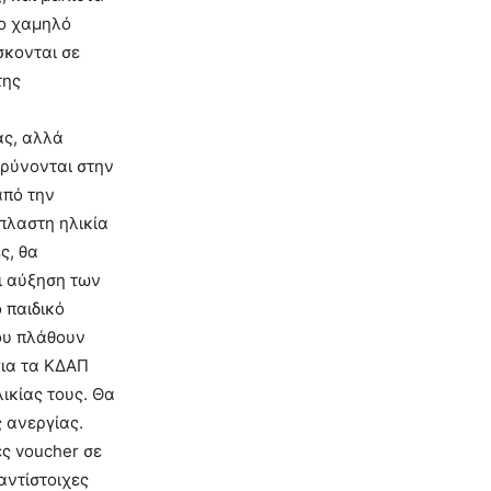
ιο χαμηλό
σκονται σε
της
ας, αλλά
ρρύνονται στην
από την
ύπλαστη ηλικία
ς, θα
ι αύξηση των
 παιδικό
που πλάθουν
για τα ΚΔΑΠ
λικίας τους. Θα
 ανεργίας.
ες voucher σε
αντίστοιχες