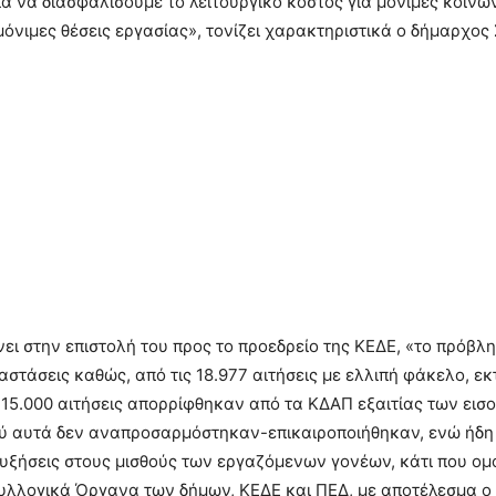
ια να διασφαλίσουμε το λειτουργικό κόστος για μόνιμες κοινω
μόνιμες θέσεις εργασίας», τονίζει χαρακτηριστικά ο δήμαρχος 
ει στην επιστολή του προς το προεδρείο της ΚΕΔΕ, «το πρόβλ
αστάσεις καθώς, από τις 18.977 αιτήσεις με ελλιπή φάκελο, εκτ
 15.000 αιτήσεις απορρίφθηκαν από τα ΚΔΑΠ εξαιτίας των εισ
ού αυτά δεν αναπροσαρμόστηκαν-επικαιροποιήθηκαν, ενώ ήδη
υξήσεις στους μισθούς των εργαζόμενων γονέων, κάτι που ο
υλλογικά Όργανα των δήμων, ΚΕΔΕ και ΠΕΔ, με αποτέλεσμα ο