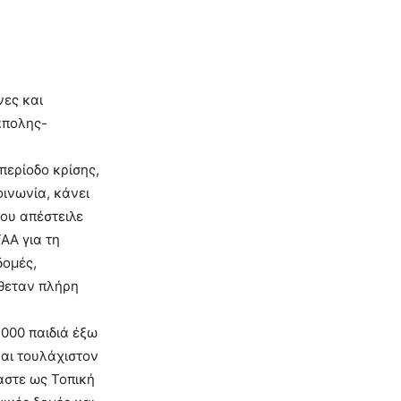
,
νες και
άπολης-
 περίοδο κρίσης,
οινωνία, κάνει
ου απέστειλε
ΑΑ για τη
δομές,
έθεταν πλήρη
000 παιδιά έξω
και τουλάχιστον
αστε ως Τοπική