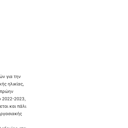
ών για την
ής ηλικίας,
(πρώην
ο 2022-2023,
ται και πάλι
 εργασιακής