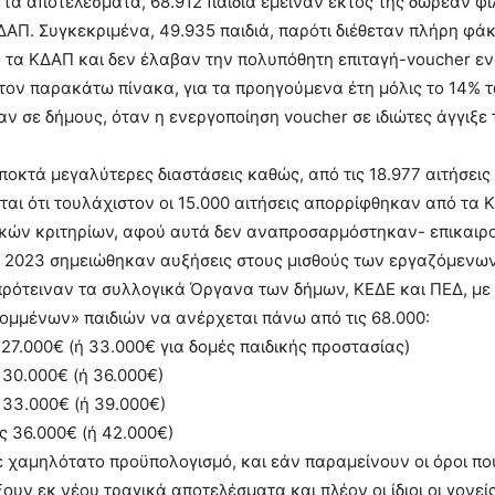
τα αποτελέσματα, 68.912 παιδιά έμειναν εκτός της δωρεάν φι
ΑΠ. Συγκεκριμένα, 49.935 παιδιά, παρότι διέθεταν πλήρη φάκ
 τα ΚΔΑΠ και δεν έλαβαν την πολυπόθητη επιταγή-voucher ε
τον παρακάτω πίνακα, για τα προηγούμενα έτη μόλις το 14% 
ν σε δήμους, όταν η ενεργοποίηση voucher σε ιδιώτες άγγιξε 
οκτά μεγαλύτερες διαστάσεις καθώς, από τις 18.977 αιτήσεις
ται ότι τουλάχιστον οι 15.000 αιτήσεις απορρίφθηκαν από τα 
ικών κριτηρίων, αφού αυτά δεν αναπροσαρμόστηκαν- επικαιρ
 2023 σημειώθηκαν αυξήσεις στους μισθούς των εργαζόμενων
ρότειναν τα συλλογικά Όργανα των δήμων, ΚΕΔΕ και ΠΕΔ, με
ομμένων» παιδιών να ανέρχεται πάνω από τις 68.000:
ς 27.000€ (ή 33.000€ για δομές παιδικής προστασίας)
 30.000€ (ή 36.000€)
ς 33.000€ (ή 39.000€)
ως 36.000€ (ή 42.000€)
 χαμηλότατο προϋπολογισμό, και εάν παραμείνουν οι όροι π
ουν εκ νέου τραγικά αποτελέσματα και πλέον οι ίδιοι οι γονείς