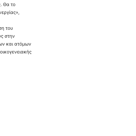
. Θα το
νεργίας»,
ση του
υς στην
βων και ατόμων
 οικογενειακής