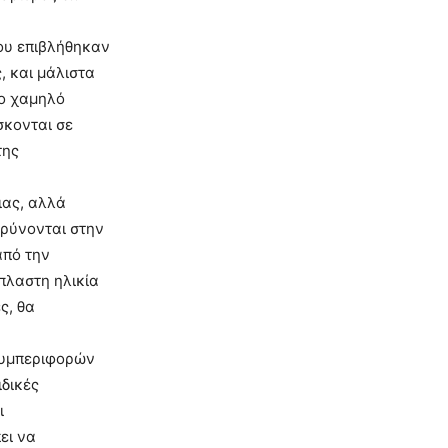
ου επιβλήθηκαν
, και μάλιστα
ιο χαμηλό
σκονται σε
της
ιας, αλλά
ρρύνονται στην
από την
ύπλαστη ηλικία
ς, θα
συμπεριφορών
ιδικές
ι
ει να