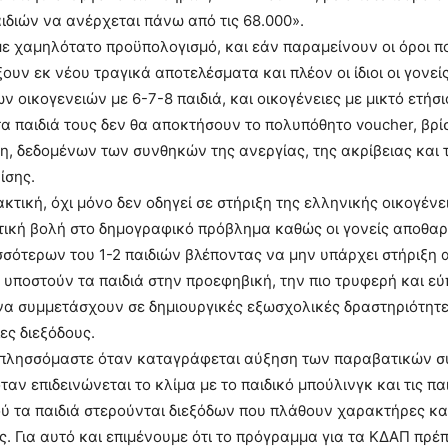
διών να ανέρχεται πάνω από τις 68.000».
ε χαμηλότατο προϋπολογισμό, και εάν παραμείνουν οι όροι π
ουν εκ νέου τραγικά αποτελέσματα και πλέον οι ίδιοι οι γονείς
 οικογενειών με 6-7-8 παιδιά, και οικογένειες με μικτό ετήσ
τα παιδιά τους δεν θα αποκτήσουν το πολυπόθητο voucher, βρί
, δεδομένων των συνθηκών της ανεργίας, της ακρίβειας και 
ίσης.
ακτική, όχι μόνο δεν οδηγεί σε στήριξη της ελληνικής οικογένε
τική βολή στο δημογραφικό πρόβλημα καθώς οι γονείς αποθα
σότερων του 1-2 παιδιών βλέποντας να μην υπάρχει στήριξη 
ο υποστούν τα παιδιά στην προεφηβική, την πιο τρυφερή και ε
 να συμμετάσχουν σε δημιουργικές εξωσχολικές δραστηριότητε
ς διεξόδους.
εκπλησσόμαστε όταν καταγράφεται αύξηση των παραβατικών 
αν επιδεινώνεται το κλίμα με το παιδικό μπούλινγκ και τις πα
ύ τα παιδιά στερούνται διεξόδων που πλάθουν χαρακτήρες κα
. Για αυτό και επιμένουμε ότι το πρόγραμμα για τα ΚΔΑΠ πρέπ