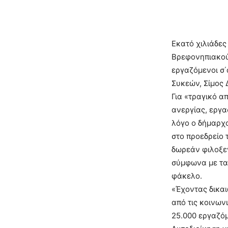
Εκατό χιλιάδες
Βρεφονηπιακούς
εργαζόμενοι σ΄
Συκεών, Σίμος 
Για «τραγικό απ
ανεργίας, εργα
λόγο ο δήμαρχο
στο προεδρείο 
δωρεάν φιλοξεν
σύμφωνα με τα 
φάκελο.
«Έχοντας δικα
από τις κοινων
25.000 εργαζόμ