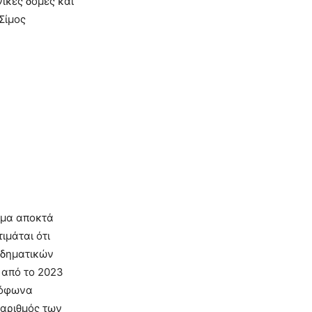
νικές δομές και
Σίμος
ημα αποκτά
ιμάται ότι
οδηματικών
 από το 2023
μόφωνα
 αριθμός των