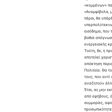
«κομμένων» παι
«Αναμφίβολα, μ
πέρσι, θα υπάρξ
υπερπολύτεκνων
εισόδημα, που 
βαθιά απόγνωση
ενεργειακής κρ
Τούτη, δε, η πρ
αποτελεί χαρισ
απόκτηση περισ
Πολιτεία. Θα τ
τους, που αντί
αναζητούν άλλε
Έτσι, ας μην 
από εφήβους, ότ
συμμορίες, αφο
προσωπικότητες