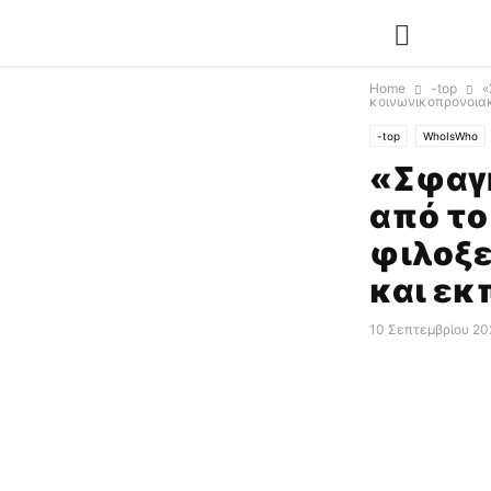
Home
-top
«
κοινωνικοπρονοιακ
-top
WhoIsWho
«Σφαγ
από το
φιλοξε
και εκ
10 Σεπτεμβρίου 20