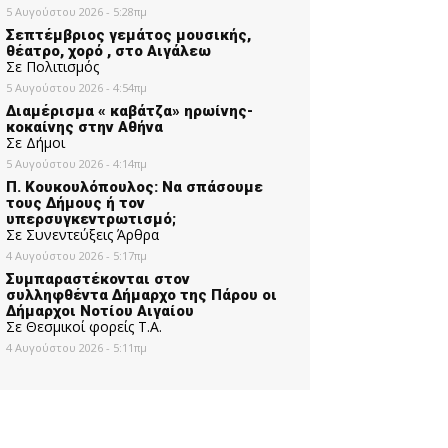
5 Αυγούστου 2026 - 5:28πμ
Σεπτέμβριος γεμάτος μουσικής,
θέατρο, χορό , στο Αιγάλεω
Σε Πολιτισμός
5 Αυγούστου 2026 - 4:54πμ
Διαμέρισμα « καβάτζα» ηρωίνης-
κοκαίνης στην Αθήνα
Σε Δήμοι
5 Αυγούστου 2026 - 4:14πμ
Π. Κουκουλόπουλος: Να σπάσουμε
τους Δήμους ή τον
υπερσυγκεντρωτισμό;
Σε Συνεντεύξεις Άρθρα
4 Αυγούστου 2026 - 5:17πμ
Συμπαραστέκονται στον
συλληφθέντα Δήμαρχο της Πάρου οι
Δήμαρχοι Νοτίου Αιγαίου
Σε Θεσμικοί φορείς Τ.Α.
4 Αυγούστου 2026 - 5:11πμ