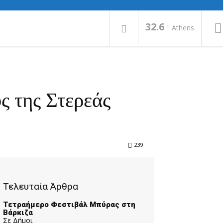
32.6
C
Athens
ς της Στερεάς
239
Τελευταία Άρθρα
Τετραήμερο Φεστιβάλ Μπύρας στη
Βάρκιζα
Σε Δήμοι