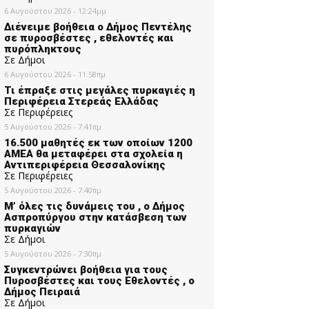
6 Αυγούστου 2026 - 12:24μμ
Διένειμε βοήθεια ο Δήμος Πεντέλης
σε πυροσβέστες , εθελοντές και
πυρόπληκτους
Σε Δήμοι
6 Αυγούστου 2026 - 11:58πμ
Τι έπραξε στις μεγάλες πυρκαγιές η
Περιφέρεια Στερεάς Ελλάδας
Σε Περιφέρειες
5 Αυγούστου 2026 - 7:41πμ
16.500 μαθητές εκ των οποίων 1200
ΑΜΕΑ θα μεταφέρει στα σχολεία η
Αντιπεριφέρεια Θεσσαλονίκης
Σε Περιφέρειες
5 Αυγούστου 2026 - 7:40πμ
Μ’ όλες τις δυνάμεις του , ο Δήμος
Ασπροπύργου στην κατάσβεση των
πυρκαγιών
Σε Δήμοι
5 Αυγούστου 2026 - 7:30πμ
Συγκεντρώνει βοήθεια για τους
Πυροσβέστες και τους Εθελοντές , ο
Δήμος Πειραιά
Σε Δήμοι