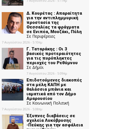
7 Αυγούστου 2026 - 5:11πμ
Δ. Κουρέτας : Απαραίτητα
για την αντιπλημμυρική
προστασία της
Θεσσαλίας τα φράγματα
σε Ενιπέα, Μουζάκι, Πύλη
Σε Περιφέρειες
7 Αυγούστου 2026 - 5:10πμ
Γ. Ταταράκης : Οι 3
βασικές προτεραιότητες
για τις πυρόπληκτες
περιοχές του Ρεθύμνου
Σε Δήμοι
7 Αυγούστου 2026 - 5:09πμ
Επιδοτούμενες διακοπές
στα μέλη ΚΑΠΗ με
θαλάσσια μπάνια και
ιαματικά από τον Δήμο
Αμαρουσίου
Σε Κοινωνική Πολιτική
7 Αυγούστου 2026 - 5:08πμ
Έξυπνες διαβάσεις σε
σχολεία Λυκόβρυσης
-Πεύκης για την ασφάλεια