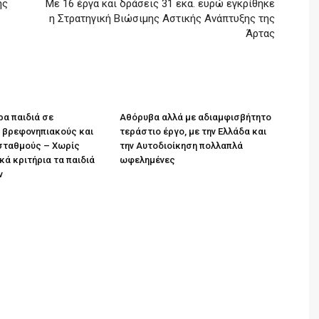
ης
Με 16 έργα και δράσεις 31 εκα. ευρώ εγκρίθηκε
η Στρατηγική Βιώσιμης Αστικής Ανάπτυξης της
Άρτας
α παιδιά σε
Αθόρυβα αλλά με αδιαμφισβήτητο
 βρεφονηπιακούς και
τεράστιο έργο, με την Ελλάδα και
σταθμούς – Χωρίς
την Αυτοδιοίκηση πολλαπλά
κά κριτήρια τα παιδιά
ωφελημένες
ν