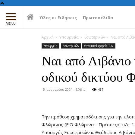
Όλες οι Ειδήσεις
Πρωτοσέλιδα
Αρχική
Υπουργεία
Εσωτερικών
Ναι από Λιβά
Υπουργεία
Εσωτερικών
Θεσμικοί φορείς Τ.Α.
Ναι από Λιβάνιο
οδικού δικτύου 
5 Ιανουαρίου 2024 - 5:06πμ
487
Την πρόθεση χρηματοδότησης για την υλοπ
Φλώρινας (Ε.Ο Φλώρινα – Πρέσπες», π/υ: 
Υπουργός Εσωτερικών κ. Θεόδωρος Λιβάνιο