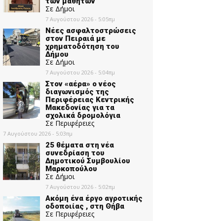
των μαθητών
Σε Δήμοι
7 Αυγούστου 2026 - 5:05πμ
Νέες ασφαλτοστρώσεις
στον Πειραιά με
χρηματοδότηση του
Δήμου
Σε Δήμοι
7 Αυγούστου 2026 - 5:04πμ
Στον «αέρα» ο νέος
διαγωνισμός της
Περιφέρειας Κεντρικής
Μακεδονίας για τα
σχολικά δρομολόγια
Σε Περιφέρειες
7 Αυγούστου 2026 - 5:03πμ
25 θέματα στη νέα
συνεδρίαση του
Δημοτικού Συμβουλίου
Μαρκοπούλου
Σε Δήμοι
7 Αυγούστου 2026 - 5:02πμ
Ακόμη ένα έργο αγροτικής
οδοποιίας , στη Θήβα
Σε Περιφέρειες