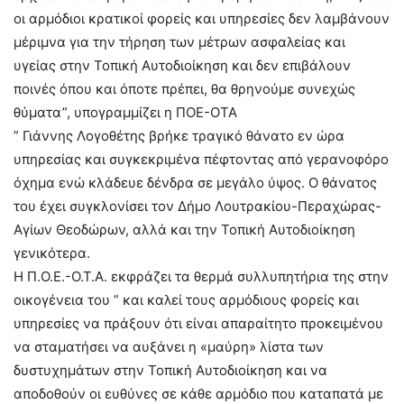
οι αρμόδιοι κρατικοί φορείς και υπηρεσίες δεν λαμβάνουν
μέριμνα για την τήρηση των μέτρων ασφαλείας και
υγείας στην Τοπική Αυτοδιοίκηση και δεν επιβάλουν
ποινές όπου και όποτε πρέπει, θα θρηνούμε συνεχώς
θύματα”, υπογραμμίζει η ΠΟΕ-ΟΤΑ
” Γιάννης Λογοθέτης βρήκε τραγικό θάνατο εν ώρα
υπηρεσίας και συγκεκριμένα πέφτοντας από γερανοφόρο
όχημα ενώ κλάδευε δένδρα σε μεγάλο ύψος. Ο θάνατος
του έχει συγκλονίσει τον Δήμο Λουτρακίου-Περαχώρας-
Αγίων Θεοδώρων, αλλά και την Τοπική Αυτοδιοίκηση
γενικότερα.
Η Π.Ο.Ε.-Ο.Τ.Α. εκφράζει τα θερμά συλλυπητήρια της στην
οικογένεια του ” και καλεί τους αρμόδιους φορείς και
υπηρεσίες να πράξουν ότι είναι απαραίτητο προκειμένου
να σταματήσει να αυξάνει η «μαύρη» λίστα των
δυστυχημάτων στην Τοπική Αυτοδιοίκηση και να
αποδοθούν οι ευθύνες σε κάθε αρμόδιο που καταπατά με