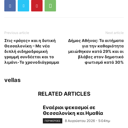
Previous article
Next article
Στις «ράγες» και η δυτική
Δήμος Αθήνας: Τα αιτήματα
Θεσσαλονίκη – Με νέα
για την καθαριότητα
διπλή σιδηροδρομική
μειώθηκαν κατά 29% και οι
γραμμή συνδέεται και το
βλάβες στον δημοτικό
λιμάνι-Το χρονοδιάγραμμα
φωτισμό κατά 30%
vellas
RELATED ARTICLES
Εναέριοι ψεκασμοί σε
Θεσσαλονίκη και Ημαθία
8 Αυγούστου 2026 - 5:04πμ
ΠΕΡΙΦΈΡΕΙΕΣ