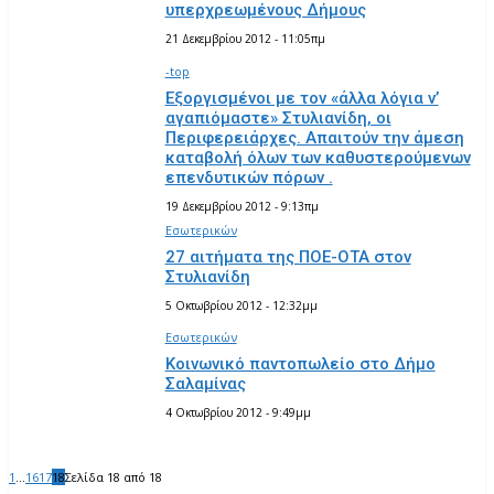
υπερχρεωμένους Δήμους
21 Δεκεμβρίου 2012 - 11:05πμ
-top
Εξοργισμένοι με τον «άλλα λόγια ν’
αγαπιόμαστε» Στυλιανίδη, οι
Περιφερειάρχες. Απαιτούν την άμεση
καταβολή όλων των καθυστερούμενων
επενδυτικών πόρων .
19 Δεκεμβρίου 2012 - 9:13πμ
Εσωτερικών
27 αιτήματα της ΠΟΕ-ΟΤΑ στον
Στυλιανίδη
5 Οκτωβρίου 2012 - 12:32μμ
Εσωτερικών
Κοινωνικό παντοπωλείο στο Δήμο
Σαλαμίνας
4 Οκτωβρίου 2012 - 9:49μμ
1
...
16
17
18
Σελίδα 18 από 18