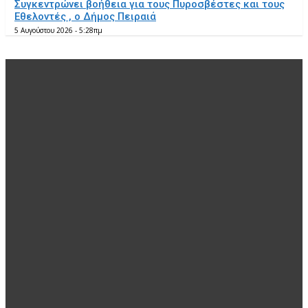
Συγκεντρώνει βοήθεια για τους Πυροσβέστες και τους
Εθελοντές , ο Δήμος Πειραιά
5 Αυγούστου 2026 - 5:28πμ
EDITOR PICKS
Περιφέρειες
16.500 μαθητές εκ των οποίων 1200 ΑΜΕΑ θα μεταφέρει
στα σχολεία η Αντιπεριφέρεια Θεσσαλονίκης
5 Αυγούστου 2026 - 7:40πμ
Δήμοι
Μ’ όλες τις δυνάμεις του , ο Δήμος Ασπροπύργου στην
κατάσβεση των πυρκαγιών
5 Αυγούστου 2026 - 7:30πμ
Δήμοι
Συγκεντρώνει βοήθεια για τους Πυροσβέστες και τους
Εθελοντές , ο Δήμος Πειραιά