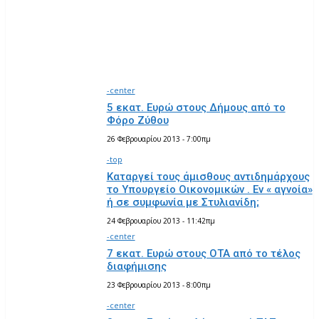
ΕΡΓΑΣΊΑΣ, ΚΟΙΝΩΝΙΚΉΣ ΑΣΦΆΛΙΣΗΣ ΚΑΙ ΠΡΌΝΟΙΑΣ
ΕΣΩΤΕΡΙΚΏΝ
ΜΑΚΕΔΟΝΊΑΣ ΘΡΆΚΗΣ
-center
5 εκατ. Ευρώ στους Δήμους από το
Φόρο Ζύθου
26 Φεβρουαρίου 2013 - 7:00πμ
-top
Καταργεί τους άμισθους αντιδημάρχους
το Υπουργείο Οικονομικών . Εν « αγνοία»
ή σε συμφωνία με Στυλιανίδη;
24 Φεβρουαρίου 2013 - 11:42πμ
-center
7 εκατ. Ευρώ στους ΟΤΑ από το τέλος
διαφήμισης
23 Φεβρουαρίου 2013 - 8:00πμ
-center