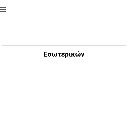
Εσωτερικών
ΑΓΡΟΤΙΚΉΣ ΑΝΆΠΤΥΞΗΣ ΚΑΙ ΤΡΟΦΊΜΩΝ
ΑΝΆΠΤΥΞΗΣ, ΑΝΤΑΓΩΝΙΣΤΙΚΌΤΗΤΑΣ, ΥΠΟΔΟΜΏΝ, ΜΕΤΑΦΟΡΏΝ,
ΔΙΚΤΎΩΝ
ΔΗΜΟΣΊΑΣ ΤΆΞΗΣ ΚΑΙ ΠΡΟΣΤΑΣΊΑΣ ΤΟΥ ΠΟΛΊΤΗ
ΔΙΚΑΙΟΣΎΝΗΣ, ΔΙΑΦΆΝΕΙΑΣ ΚΑΙ ΑΝΘΡΩΠΊΝΩΝ ΔΙΚΑΙΩΜΆΤΩΝ
ΔΙΟΙΚΗΤΙΚΉΣ ΜΕΤΑΡΡΎΘΜΙΣΗΣ ΚΑΙ ΗΛΕΚΤΡΟΝΙΚΉΣ
ΔΙΑΚΥΒΈΡΝΗΣΗΣ
ΕΘΝΙΚΉΣ ΆΜΥΝΑΣ
ΕΞΩΤΕΡΙΚΏΝ