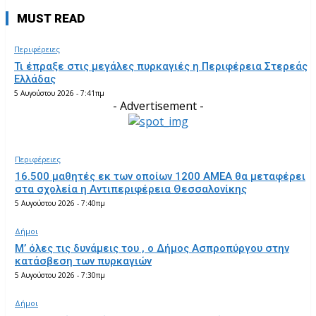
MUST READ
Περιφέρειες
Τι έπραξε στις μεγάλες πυρκαγιές η Περιφέρεια Στερεάς
Ελλάδας
5 Αυγούστου 2026 - 7:41πμ
- Advertisement -
Περιφέρειες
16.500 μαθητές εκ των οποίων 1200 ΑΜΕΑ θα μεταφέρει
στα σχολεία η Αντιπεριφέρεια Θεσσαλονίκης
5 Αυγούστου 2026 - 7:40πμ
Δήμοι
Μ’ όλες τις δυνάμεις του , ο Δήμος Ασπροπύργου στην
κατάσβεση των πυρκαγιών
5 Αυγούστου 2026 - 7:30πμ
Δήμοι