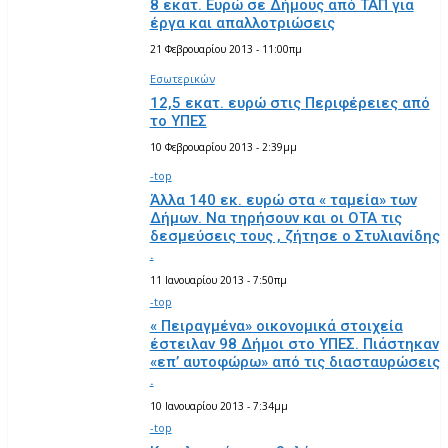
8 εκατ. Ευρώ σε Δήμους από ΤΑΠ για
έργα και απαλλοτριώσεις
21 Φεβρουαρίου 2013 - 11:00πμ
Εσωτερικών
12,5 εκατ. ευρώ στις Περιφέρειες από
το ΥΠΕΣ
10 Φεβρουαρίου 2013 - 2:39μμ
-top
Άλλα 140 εκ. ευρώ στα « ταμεία» των
Δήμων. Να τηρήσουν και οι ΟΤΑ τις
δεσμεύσεις τους , ζήτησε ο Στυλιανίδης
.
11 Ιανουαρίου 2013 - 7:50πμ
-top
« Πειραγμένα» οικονομικά στοιχεία
έστειλαν 98 Δήμοι στο ΥΠΕΣ. Πιάστηκαν
«επ’ αυτοφώρω» από τις διασταυρώσεις
.
10 Ιανουαρίου 2013 - 7:34μμ
-top