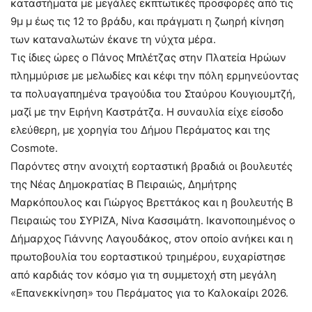
καταστήματα με μεγάλες εκπτωτικές προσφορές από τις
9μ μ έως τις 12 το βράδυ, και πράγματι η ζωηρή κίνηση
των καταναλωτών έκανε τη νύχτα μέρα.
Τις ίδιες ώρες ο Πάνος Μπλέτζας στην Πλατεία Ηρώων
πλημμύρισε με μελωδίες και κέφι την πόλη ερμηνεύοντας
τα πολυαγαπημένα τραγούδια του Σταύρου Κουγιουμτζή,
μαζί με την Ειρήνη Καστράτζα. Η συναυλία είχε είσοδο
ελεύθερη, με χορηγία του Δήμου Περάματος και της
Cosmote.
Παρόντες στην ανοιχτή εορταστική βραδιά οι βουλευτές
της Νέας Δημοκρατίας B Πειραιώς, Δημήτρης
Μαρκόπουλος και Γιώργος Βρεττάκος και η βουλευτής B
Πειραιώς του ΣΥΡΙΖΑ, Νίνα Κασσιμάτη. Ικανοποιημένος ο
Δήμαρχος Γιάννης Λαγουδάκος, στον οποίο ανήκει και η
πρωτοβουλία του εορταστικού τριημέρου, ευχαρίστησε
από καρδιάς τον κόσμο για τη συμμετοχή στη μεγάλη
«Επανεκκίνηση» του Περάματος για το Καλοκαίρι 2026.