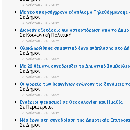
8 Αυγούστου 2026 - 5:09πμ
Με νέο υπερσύγχρονο εξοπλισμό Τηλεθέρμανσης 
Σε Δήμοι
8 Αυγούστου 2026 - 5:08πμ
Δωρεάν εξετάσεις για οστεοπόρωση από το Δήμο
Σε Κοινωνική Πολιτική
8 Αυγούστου 2026 - 5:07πμ
Ολοκληρώθηκε σημαντικό έργο ανάπλασης στο Δ
Σε Δήμοι
8 Αυγούστου 2026 - 5:06πμ
Με 22 θέματα συνεδριάζει το Δημοτικό Συμβούλι
Σε Δήμοι
8 Αυγούστου 2026 - 5:06πμ
Οι φορείς των Ιωαννίνων ενώνουν τις δυνάμεις τ
Σε Δήμοι
8 Αυγούστου 2026 - 5:05πμ
Εναέριοι ψεκασμοί σε Θεσσαλονίκη και Ημαθία
Σε Περιφέρειες
8 Αυγούστου 2026 - 5:04πμ
Νέα έργα στη συνεδρίαση της Δημοτικής Επιτροπ
Σε Δήμοι