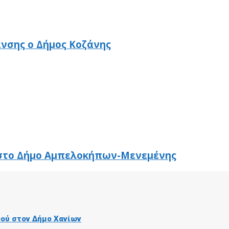
νσης ο Δήμος Κοζάνης
στο Δήμο Αμπελοκήπων-Μενεμένης
ού στον Δήμο Χανίων