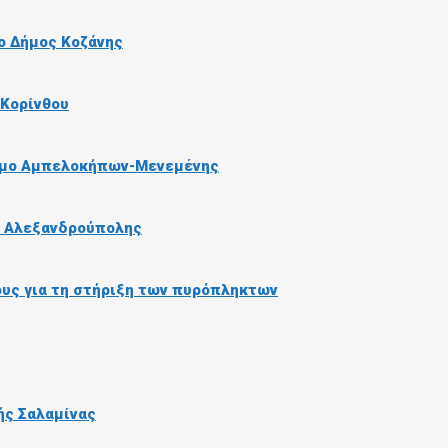
ο Δήμος Κοζάνης
 Κορίνθου
ήμο Αμπελοκήπων-Μενεμένης
ο Αλεξανδρούπολης
ους για τη στήριξη των πυρόπληκτων
ής Σαλαμίνας