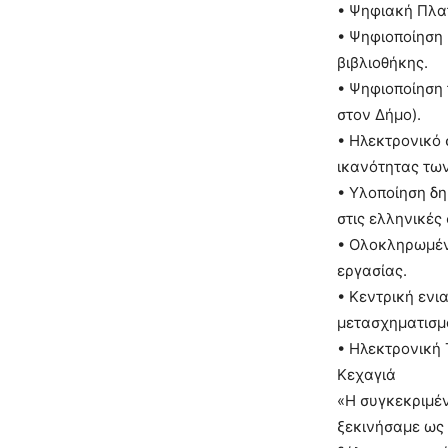
• Ψηφιακή Πλα
• Ψηφιοποίηση
βιβλιοθήκης.
• Ψηφιοποίηση 
στον Δήμο).
• Ηλεκτρονικό 
ικανότητας τω
• Υλοποίηση δ
στις ελληνικές
• Ολοκληρωμέν
εργασίας.
• Κεντρική εν
μετασχηματισμ
• Ηλεκτρονική 
Κεχαγιά
«Η συγκεκριμέ
ξεκινήσαμε ως 