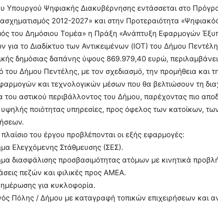
υ Υπουργού Ψηφιακής Διακυβέρνησης εντάσσεται στο Πρόγρ
ασχηματισμός 2012-2027» και στην Προτεραιότητα «Ψηφιακό
ός του Δημόσιου Τομέα» η Πράξη «Ανάπτυξη Εφαρμογών Έξ
ν για το Διαδίκτυο των Αντικειμένων (ΙΟΤ) του Δήμου Πεντέλη
ικής δημόσιας δαπάνης ύψους 869.979,40 ευρώ, περιλαμβάνε
 του Δήμου Πεντέλης, με τον σχεδιασμό, την προμήθεια και τ
φαρμογών και τεχνολογικών μέσων που θα βελτιώσουν τη διαχ
α του αστικού περιβάλλοντος του Δήμου, παρέχοντας πιο αποδ
 υψηλής ποιότητας υπηρεσίες, προς όφελος των κατοίκων, τω
ρήσεων.
ο πλαίσιο του έργου προβλέπονται οι εξής εφαρμογές:
μα Ελεγχόμενης Στάθμευσης (ΣΕΣ).
ημα διασφάλισης προσβασιμότητας ατόμων με κινητικά προβλ
άσεις πεζών και φιλικές προς ΑΜΕΑ.
νημέρωσης για κυκλοφορία.
ός Πόλης / Δήμου με καταγραφή τοπικών επιχειρήσεων και α