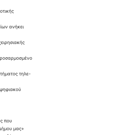
οτικής
οίων ανήκει
χειρησιακής
 προσαρμοσμένο
τήματος τηλε-
 ψηφιακού
ας που
 Δήμου μας»