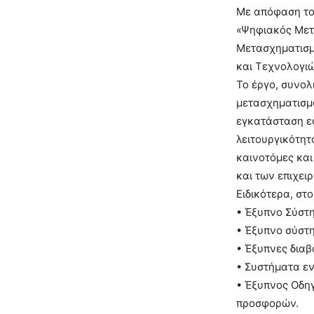
Με απόφαση το
«Ψηφιακός Μετ
Μετασχηματισμ
και Τεχνολογιώ
Το έργο, συνολ
μετασχηματισμό
εγκατάσταση ε
λειτουργικότητ
καινοτόμες και
και των επιχει
Ειδικότερα, στ
• Έξυπνο Σύστη
• Έξυπνο σύστ
• Έξυπνες διαβ
• Συστήματα ε
• Έξυπνος Οδηγ
προσφορών.