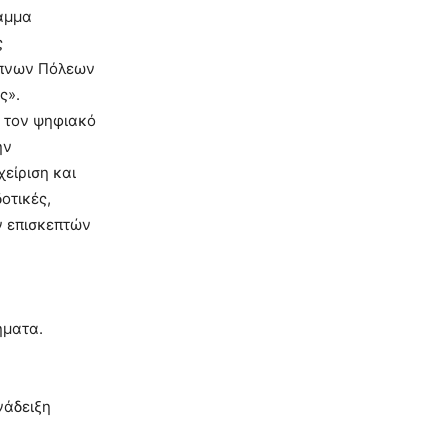
αμμα
ς
υπνων Πόλεων
ς».
ι τον ψηφιακό
ην
είριση και
οτικές,
ν επισκεπτών
ήματα.
νάδειξη