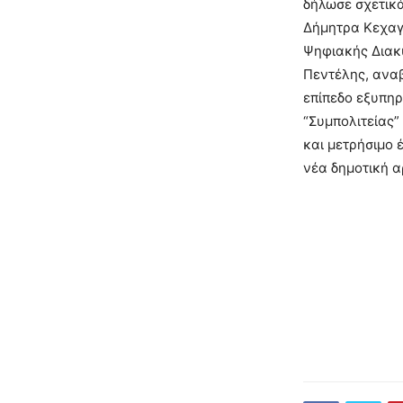
δήλωσε σχετικά
Δήμητρα Κεχαγι
Ψηφιακής Διακ
Πεντέλης, αναβ
επίπεδο εξυπηρ
“Συμπολιτείας”
και μετρήσιμο έ
νέα δημοτική α