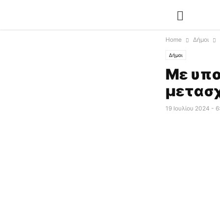
Home
Δήμοι
Δήμοι
Με υπο
μετασχ
19 Ιουλίου 2024 - 