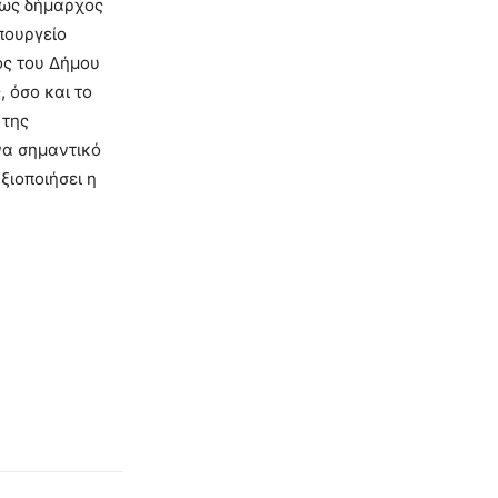
έως δήμαρχος
πουργείο
ς του Δήμου
 όσο και το
 της
να σημαντικό
ξιοποιήσει η