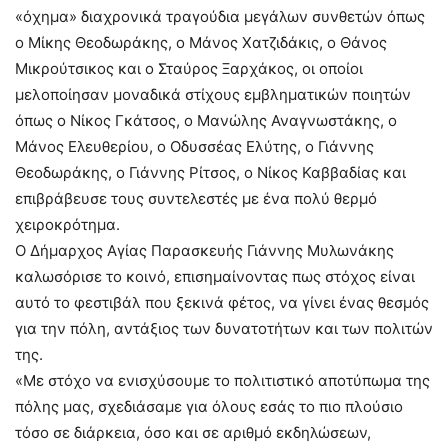
«όχημα» διαχρονικά τραγούδια μεγάλων συνθετών όπως
ο Μίκης Θεοδωράκης, ο Μάνος Χατζιδάκις, ο Θάνος
Μικρούτσικος και ο Σταύρος Ξαρχάκος, οι οποίοι
μελοποίησαν μοναδικά στίχους εμβληματικών ποιητών
όπως ο Νίκος Γκάτσος, ο Μανώλης Αναγνωστάκης, ο
Μάνος Ελευθερίου, ο Οδυσσέας Ελύτης, ο Γιάννης
Θεοδωράκης, ο Γιάννης Ρίτσος, ο Νίκος Καββαδίας και
επιβράβευσε τους συντελεστές με ένα πολύ θερμό
χειροκρότημα.
Ο Δήμαρχος Αγίας Παρασκευής Γιάννης Μυλωνάκης
καλωσόρισε το κοινό, επισημαίνοντας πως στόχος είναι
αυτό το φεστιβάλ που ξεκινά φέτος, να γίνει ένας θεσμός
για την πόλη, αντάξιος των δυνατοτήτων και των πολιτών
της.
«Με στόχο να ενισχύσουμε το πολιτιστικό αποτύπωμα της
πόλης μας, σχεδιάσαμε για όλους εσάς το πιο πλούσιο
τόσο σε διάρκεια, όσο και σε αριθμό εκδηλώσεων,