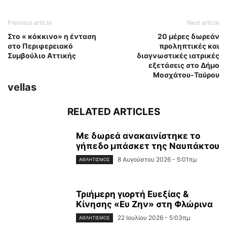
Previous article
Next article
Στο « κόκκινο» η ένταση
20 μέρες δωρεάν
στο Περιφερειακό
προληπτικές και
Συμβούλιο Αττικής
διαγνωστικές ιατρικές
εξετάσεις στο Δήμο
Μοσχάτου-Ταύρου
vellas
RELATED ARTICLES
Με δωρεά ανακαινίστηκε το
γήπεδο μπάσκετ της Ναυπάκτου
8 Αυγούστου 2026 - 5:01πμ
ΑΘΛΗΤΙΣΜΌΣ
Τριήμερη γιορτή Ευεξίας &
Κίνησης «Ευ Ζην» στη Φλώρινα
22 Ιουλίου 2026 - 5:03πμ
ΑΘΛΗΤΙΣΜΌΣ