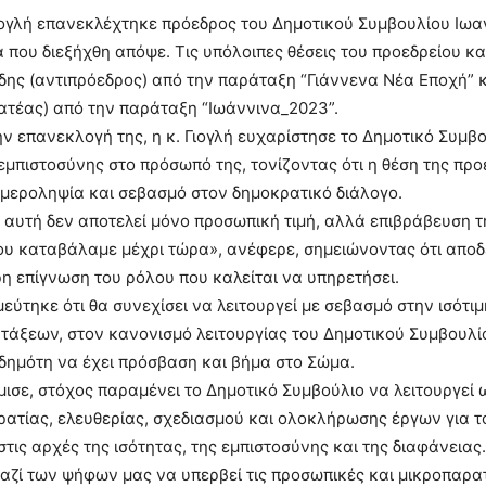
ιογλή επανεκλέχτηκε πρόεδρος του Δημοτικού Συμβουλίου Ιωα
που διεξήχθη απόψε. Τις υπόλοιπες θέσεις του προεδρείου κ
δης (αντιπρόεδρος) από την παράταξη “Γιάννενα Νέα Εποχή” 
ατέας) από την παράταξη “Ιωάννινα_2023”.
ν επανεκλογή της, η κ. Γιογλή ευχαρίστησε το Δημοτικό Συμβο
μπιστοσύνης στο πρόσωπό της, τονίζοντας ότι η θέση της προ
μεροληψία και σεβασμό στον δημοκρατικό διάλογο.
αυτή δεν αποτελεί μόνο προσωπική τιμή, αλλά επιβράβευση τ
υ καταβάλαμε μέχρι τώρα», ανέφερε, σημειώνοντας ότι αποδ
η επίγνωση του ρόλου που καλείται να υπηρετήσει.
σμεύτηκε ότι θα συνεχίσει να λειτουργεί με σεβασμό στην ισότι
άξεων, στον κανονισμό λειτουργίας του Δημοτικού Συμβουλίο
δημότη να έχει πρόσβαση και βήμα στο Σώμα.
σε, στόχος παραμένει το Δημοτικό Συμβούλιο να λειτουργεί
ατίας, ελευθερίας, σχεδιασμού και ολοκλήρωσης έργων για το
τις αρχές της ισότητας, της εμπιστοσύνης και της διαφάνειας.
αζί των ψήφων μας να υπερβεί τις προσωπικές και μικροπαρα