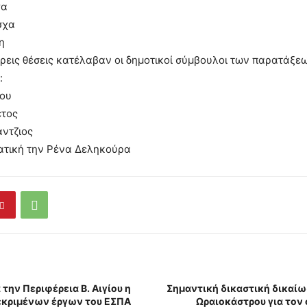
γα
σχα
η
τρεις θέσεις κατέλαβαν οι δημοτικοί σύμβουλοι των παρατάξε
:
δου
έτος
άντζιος
τική την Ρένα Δεληκούρα
 την Περιφέρεια Β. Αιγίου η
Σημαντική δικαστική δικαίω
εκριμένων έργων του ΕΣΠΑ
Ωραιοκάστρου για τον 