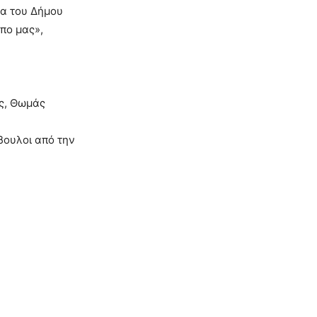
ία του Δήμου
όπο μας»,
ος, Θωμάς
βουλοι από την