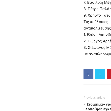
7. Βασιλική Μέ
8. Πέτρο Παλά
9. Χρήστο Τάτσ
Τις υπόλοιπες 
αντιπολίτευσης
1. Ελένη Ακονί
2. Γιώργος Αρλ
3. Στέφανος Μ
με αναπληρωμα
Previous article
« Στοίχημα» για
υλοποίηση εγκ