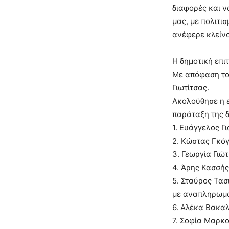
διαφορές και ν
μας, με πολιτισ
ανέφερε κλείν
Η δημοτική επι
Με απόφαση το
Γιωτίτσας.
Ακολούθησε η ε
παράταξη της δ
1. Ευάγγελος Γ
2. Κώστας Γκό
3. Γεωργία Γιώ
4. Άρης Κασσής
5. Σταύρος Τασ
με αναπληρωμα
6. Αλέκα Βακα
7. Σοφία Μαρκ