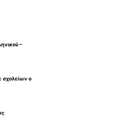
ληνικού –
ε σχολείων ο
υς