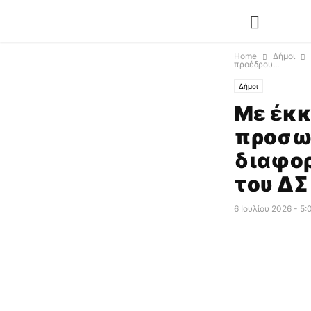
Home
Δήμοι
προέδρου...
Δήμοι
Με έκ
προσω
διαφορ
του ΔΣ
6 Ιουλίου 2026 - 5