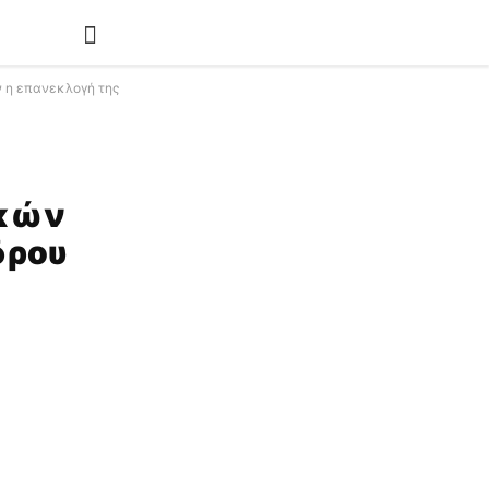
 η επανεκλογή της
ακών
δρου