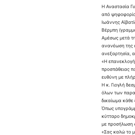
Η Αναστασία Γ
από ψηφοφορία 
Ιωάννης Αϊβατί
Βέρμπη (γραμμ
Αμέσως μετά τη
ανανέωση της ε
ανεξαρτησία, α
«Η επανεκλογή 
προσπάθειας πο
ευθύνη με πλήρ
Η κ. Γιογλή δε
όλων των παρατ
δικαίωμα κάθε 
Όπως υπογράμμι
κύτταρο δημοκρ
με προσήλωση σ
«Σας καλώ το μ