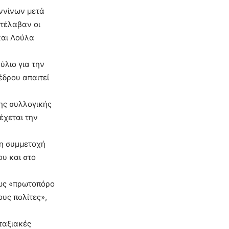
ννίνων μετά
ατέλαβαν οι
και Λούλα
ύλιο για την
έδρου απαιτεί
ης συλλογικής
έχεται την
μη συμμετοχή
υ και στο
 ως «πρωτοπόρο
υς πολίτες»,
ταξιακές