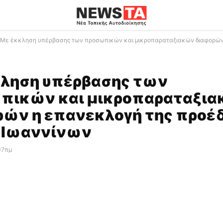
Με έκκληση υπέρβασης των προσωπικών και μικροπαραταξιακών διαφορών
κληση υπέρβασης των
πικών και μικροπαραταξι
ών η επανεκλογή της προέ
 Ιωαννίνων
:07πμ