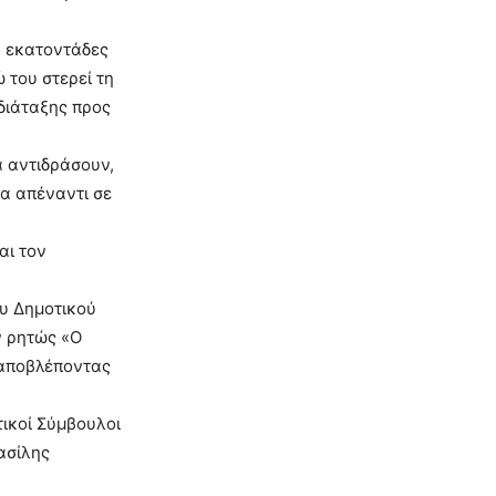
ν εκατοντάδες
 του στερεί τη
 διάταξης προς
α αντιδράσουν,
α απέναντι σε
αι τον
ου Δημοτικού
ν ρητώς «Ο
 αποβλέποντας
τικοί Σύμβουλοι
ασίλης