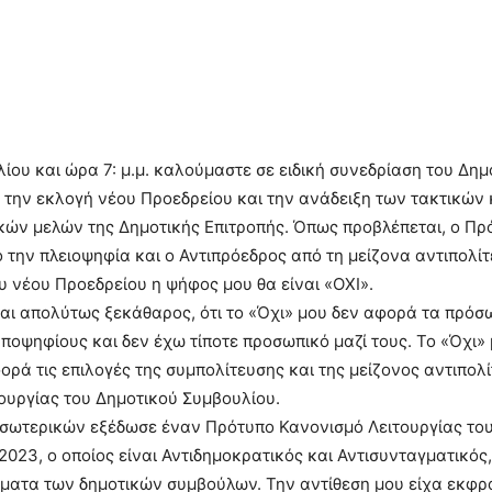
υλίου και ώρα 7: μ.μ. καλούμαστε σε ειδική συνεδρίαση του Δημ
 την εκλογή νέου Προεδρείου και την ανάδειξη των τακτικών 
ών μελών της Δημοτικής Επιτροπής. Όπως προβλέπεται, ο Πρ
 την πλειοψηφία και ο Αντιπρόεδρος από τη μείζονα αντιπολίτ
υ νέου Προεδρείου η ψήφος μου θα είναι «ΟΧΙ».
μαι απολύτως ξεκάθαρος, ότι το «Όχι» μου δεν αφορά τα πρόσ
ποψηφίους και δεν έχω τίποτε προσωπικό μαζί τους. Το «Όχι» 
φορά τις επιλογές της συμπολίτευσης και της μείζονος αντιπολ
ουργίας του Δημοτικού Συμβουλίου.
Εσωτερικών εξέδωσε έναν Πρότυπο Κανονισμό Λειτουργίας το
2023, ο οποίος είναι Αντιδημοκρατικός και Αντισυνταγματικός
ματα των δημοτικών συμβούλων. Την αντίθεση μου είχα εκφρά