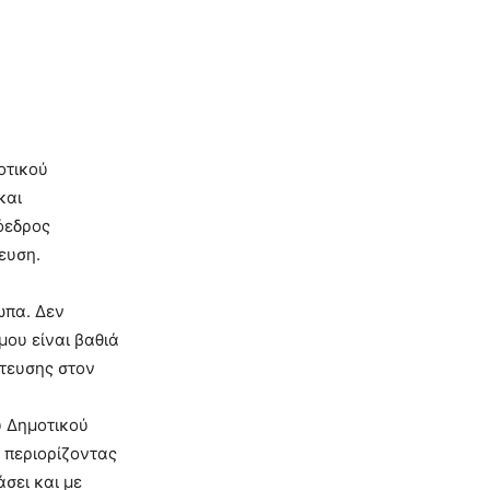
οτικού
και
όεδρος
ευση.
ωπα. Δεν
μου είναι βαθιά
ίτευσης στον
υ Δημοτικού
, περιορίζοντας
σει και με