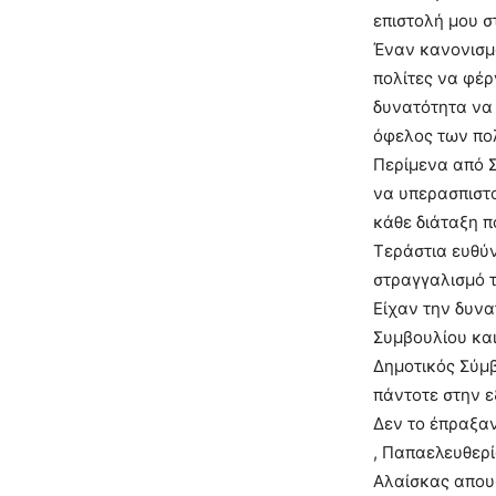
επιστολή μου σ
Έναν κανονισμό
πολίτες να φέρ
δυνατότητα να 
όφελος των πο
Περίμενα από Σ
να υπερασπιστ
κάθε διάταξη π
Τεράστια ευθύν
στραγγαλισμό τ
Είχαν την δυνα
Συμβουλίου κα
Δημοτικός Σύμβ
πάντοτε στην 
Δεν το έπραξαν
, Παπαελευθερί
Αλαίσκας απουσ