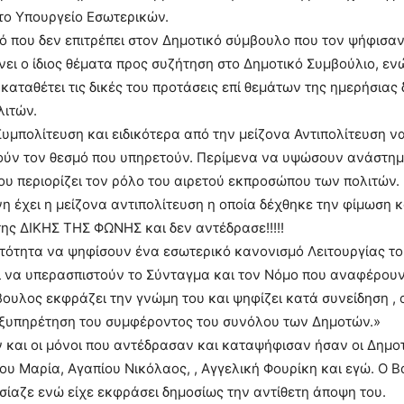
το Υπουργείο Εσωτερικών.
 που δεν επιτρέπει στον Δημοτικό σύμβουλο που τον ψήφισα
νει ο ίδιος θέματα προς συζήτηση στο Δημοτικό Συμβούλιο, ενώ
καταθέτει τις δικές του προτάσεις επί θεμάτων της ημερήσιας
λιτών.
υμπολίτευση και ειδικότερα από την μείζονα Αντιπολίτευση ν
ούν τον θεσμό που υπηρετούν. Περίμενα να υψώσουν ανάστημ
ου περιορίζει τον ρόλο του αιρετού εκπροσώπου των πολιτών.
η έχει η μείζονα αντιπολίτευση η οποία δέχθηκε την φίμωση κ
ης ΔΙΚΗΣ ΤΗΣ ΦΩΝΗΣ και δεν αντέδρασε!!!!!
τότητα να ψηφίσουν ένα εσωτερικό κανονισμό Λειτουργίας τ
ι να υπερασπιστούν το Σύνταγμα και τον Νόμο που αναφέρου
ουλος εκφράζει την γνώμη του και ψηφίζει κατά συνείδηση ,
εξυπηρέτηση του συμφέροντος του συνόλου των Δημοτών.»
 και οι μόνοι που αντέδρασαν και καταψήφισαν ήσαν οι Δημο
ου Μαρία, Αγαπίου Νικόλαος, , Αγγελική Φουρίκη και εγώ. Ο Β
ίαζε ενώ είχε εκφράσει δημοσίως την αντίθετη άποψη του.