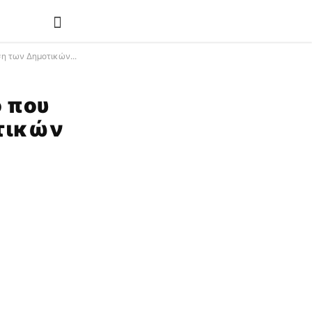
η των Δημοτικών...
ο που
τικών