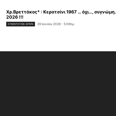
Χρ.Βρεττάκος* : Κερατσίνι 1967 … όχι…, συγνώμη
2026 !!!
29 Ιουνίου 2026 - 5:09πμ
ΣΥΝΕΝΤΕΎΞΕΙΣ ΆΡΘΡΑ