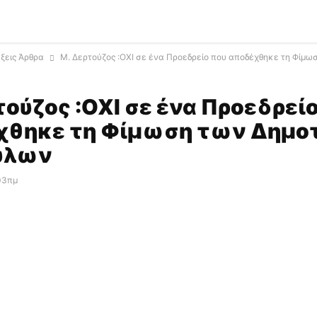
ξεις Άρθρα
Μ. Δερτούζος :ΟΧΙ σε ένα Προεδρείο που αποδέχθηκε τη Φίμωσ
τούζος :ΟΧΙ σε ένα Προεδρεί
χθηκε τη Φίμωση των Δημο
ύλων
:03πμ