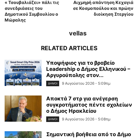
« Τσουβαλιάζει» πάλι τις
Αιχμηρή απάντηση Κεχαγιά
συνεδριάσεις του
σε Κοσμοπούλου και πρώην
Δημοτικού Συμβουλίου ο
διοίκηση Στεργίου
Μώραλης
vellas
RELATED ARTICLES
Υποψήφιος για το βραβείο
Leadership ο Δήμος Ελληνικού –
Αργυρούπολης στον...
9 Αυγούστου 2026 - 5:09πμ
ΔΉΜΟΙ
Αποκτά 7 στρ για ανέγερση
συγκροτήματος πέντε σχολείων
ο Δήμος Ηρακλείου
9 Αυγούστου 2026 - 5:08πμ
ΔΉΜΟΙ
Σημαντική βοήθεια από το Δήμο