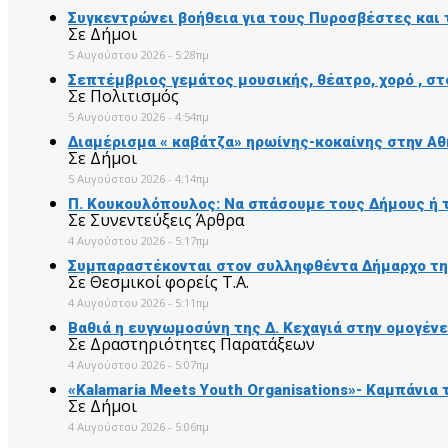
Συγκεντρώνει βοήθεια για τους Πυροσβέστες και 
Σε Δήμοι
5 Αυγούστου 2026 - 5:28πμ
Σεπτέμβριος γεμάτος μουσικής, θέατρο, χορό , σ
Σε Πολιτισμός
5 Αυγούστου 2026 - 4:54πμ
Διαμέρισμα « καβάτζα» ηρωίνης-κοκαίνης στην Αθ
Σε Δήμοι
5 Αυγούστου 2026 - 4:14πμ
Π. Κουκουλόπουλος: Να σπάσουμε τους Δήμους ή 
Σε Συνεντεύξεις Άρθρα
4 Αυγούστου 2026 - 5:17πμ
Συμπαραστέκονται στον συλληφθέντα Δήμαρχο της
Σε Θεσμικοί φορείς Τ.Α.
4 Αυγούστου 2026 - 5:11πμ
Βαθιά η ευγνωμοσύνη της Δ. Κεχαγιά στην ομογέν
Σε Δραστηριότητες Παρατάξεων
4 Αυγούστου 2026 - 5:07πμ
«Kalamaria Meets Youth Organisations»- Καμπάνι
Σε Δήμοι
4 Αυγούστου 2026 - 5:06πμ