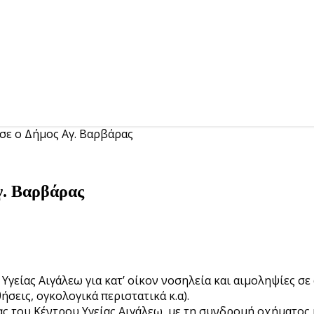
ισε ο Δήμος Αγ. Βαρβάρας
γ. Βαρβάρας
Υγείας Αιγάλεω για κατ’ οίκον νοσηλεία και αιμοληψίες σε
σεις, ογκολογικά περιστατικά κ.α).
ς του Κέντρου Υγείας Αιγάλεω, με τη συνδρομή οχήματος 