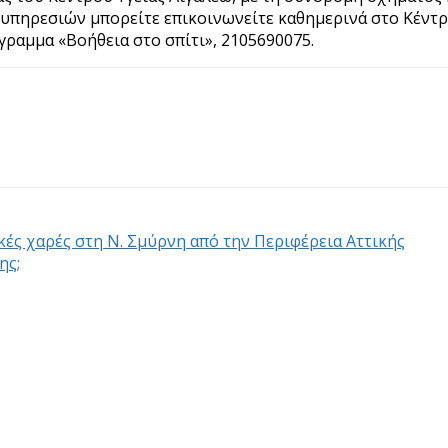
υπηρεσιών μπορείτε επικοινωνείτε καθημερινά στο Κέντρ
γραμμα «Βοήθεια στο σπίτι», 2105690075.
κές χαρές στη Ν. Σμύρνη από την Περιφέρεια Αττικής
ης;