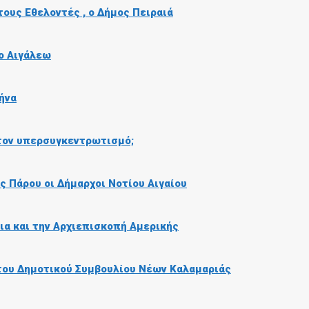
τους Εθελοντές , ο Δήμος Πειραιά
το Αιγάλεω
ήνα
τον υπερσυγκεντρωτισμό;
 Πάρου οι Δήμαρχοι Νοτίου Αιγαίου
εια και την Αρχιεπισκοπή Αμερικής
α του Δημοτικού Συμβουλίου Νέων Καλαμαριάς