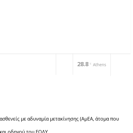
28.8
C
Athens
 ασθενείς με αδυναμία μετακίνησης (ΑμΕΑ, άτομα που
και οδηγού του ΕΟΔΥ.