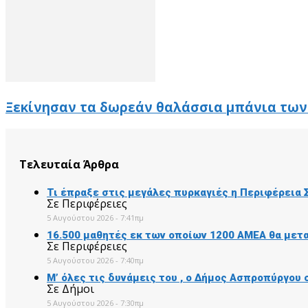
Ξεκίνησαν τα δωρεάν θαλάσσια μπάνια των
Τελευταία Άρθρα
Τι έπραξε στις μεγάλες πυρκαγιές η Περιφέρεια
Σε Περιφέρειες
5 Αυγούστου 2026 - 7:41πμ
16.500 μαθητές εκ των οποίων 1200 ΑΜΕΑ θα μετ
Σε Περιφέρειες
5 Αυγούστου 2026 - 7:40πμ
Μ’ όλες τις δυνάμεις του , ο Δήμος Ασπροπύργου
Σε Δήμοι
5 Αυγούστου 2026 - 7:30πμ