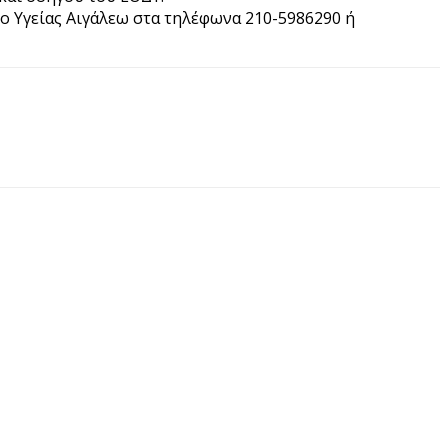
ο Υγείας Αιγάλεω στα τηλέφωνα 210-5986290 ή