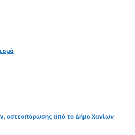
τισμό
ν, οστεοπόρωσης από το Δήμο Χανίων