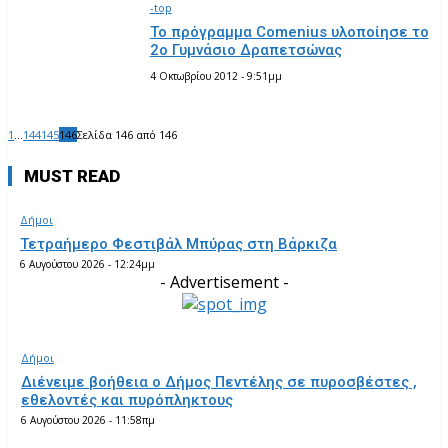
-top
Το πρόγραμμα Comenius υλοποίησε το
2ο Γυμνάσιο Δραπετσώνας
4 Οκτωβρίου 2012 - 9:51μμ
1
...
144
145
146
Σελίδα 146 από 146
MUST READ
Δήμοι
Τετραήμερο Φεστιβάλ Μπύρας στη Βάρκιζα
6 Αυγούστου 2026 - 12:24μμ
- Advertisement -
Δήμοι
Διένειμε βοήθεια ο Δήμος Πεντέλης σε πυροσβέστες ,
εθελοντές και πυρόπληκτους
6 Αυγούστου 2026 - 11:58πμ