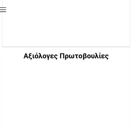
Αξιόλογες Πρωτοβουλίες
-CENTER
-TOP
WEBTV
WHOISWHO
ΑΘΛΗΤΙΣΜΌΣ
ΑΞΙΌΛΟΓΕΣ ΠΡΩΤΟΒΟΥΛΊΕΣ
ΔΉΜΟΙ
ΔΡΑΣΤΗΡΙΌΤΗΤΕΣ ΠΑΡΑΤΆΞΕΩΝ