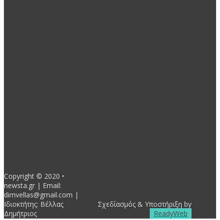
5 Αυγούστου 2026 - 7:40πμ
POPULAR CATEGORIES
Δήμοι
18594
Περιφέρειες
7047
-top
4597
Πολιτισμός
3459
Κοινωνική Πολιτική
3162
Θεσμικοί φορείς Τ.Α.
2830
Παραδημοτικά
2507
Δραστηριότητες Παρατάξεων
2292
- Advertisement -
Copyright © 2020 •
newsta.gr | Email:
dimvellas@gmail.com |
Ιδιοκτήτης: Βέλλας
Σχεδίασμός & Υποστήριξη by
Δημήτριος
ReadyWeb