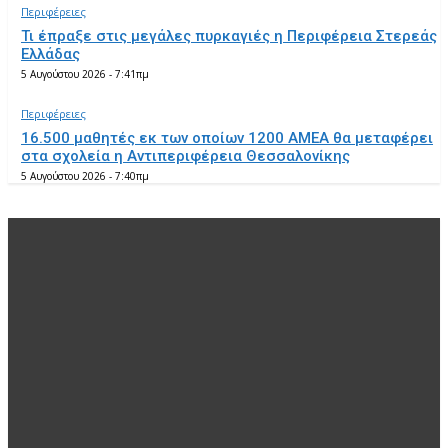
Περιφέρειες
Τι έπραξε στις μεγάλες πυρκαγιές η Περιφέρεια Στερεάς
Ελλάδας
5 Αυγούστου 2026 - 7:41πμ
Περιφέρειες
16.500 μαθητές εκ των οποίων 1200 ΑΜΕΑ θα μεταφέρει
στα σχολεία η Αντιπεριφέρεια Θεσσαλονίκης
5 Αυγούστου 2026 - 7:40πμ
EDITOR PICKS
Δήμοι
Διένειμε βοήθεια ο Δήμος Πεντέλης σε πυροσβέστες ,
εθελοντές και πυρόπληκτους
6 Αυγούστου 2026 - 11:58πμ
Περιφέρειες
Τι έπραξε στις μεγάλες πυρκαγιές η Περιφέρεια Στερεάς