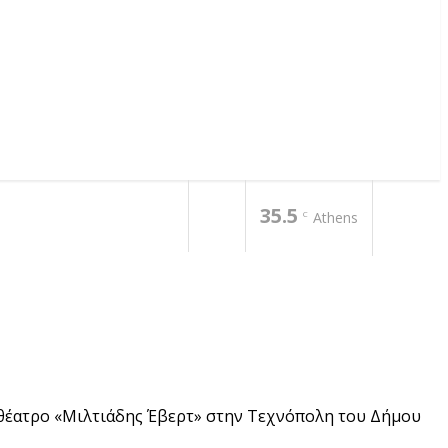
35.5
C
Athens
ιθέατρο «Μιλτιάδης Έβερτ» στην Τεχνόπολη του Δήμου