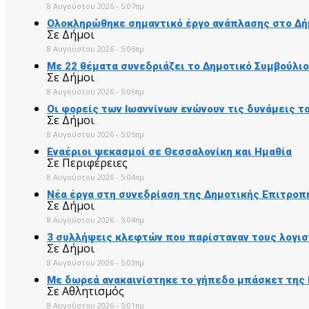
8 Αυγούστου 2026 - 5:07πμ
Ολοκληρώθηκε σημαντικό έργο ανάπλασης στο Δ
Σε Δήμοι
8 Αυγούστου 2026 - 5:06πμ
Με 22 θέματα συνεδριάζει το Δημοτικό Συμβούλι
Σε Δήμοι
8 Αυγούστου 2026 - 5:06πμ
Οι φορείς των Ιωαννίνων ενώνουν τις δυνάμεις τ
Σε Δήμοι
8 Αυγούστου 2026 - 5:05πμ
Εναέριοι ψεκασμοί σε Θεσσαλονίκη και Ημαθία
Σε Περιφέρειες
8 Αυγούστου 2026 - 5:04πμ
Νέα έργα στη συνεδρίαση της Δημοτικής Επιτροπ
Σε Δήμοι
8 Αυγούστου 2026 - 5:04πμ
3 συλλήψεις κλεφτών που παρίσταναν τους λογισ
Σε Δήμοι
8 Αυγούστου 2026 - 5:03πμ
Με δωρεά ανακαινίστηκε το γήπεδο μπάσκετ της
Σε Αθλητισμός
8 Αυγούστου 2026 - 5:01πμ