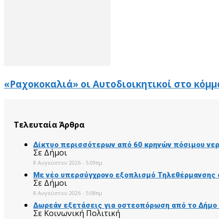
«Ραχοκοκαλιά» οι Αυτοδιοικητικοί στο κόμμ
Τελευταία Άρθρα
Δίκτυο περισσότερων από 60 κρηνών πόσιμου νερ
Σε Δήμοι
8 Αυγούστου 2026 - 5:09πμ
Με νέο υπερσύγχρονο εξοπλισμό Τηλεθέρμανσης 
Σε Δήμοι
8 Αυγούστου 2026 - 5:08πμ
Δωρεάν εξετάσεις για οστεοπόρωση από το Δήμο
Σε Κοινωνική Πολιτική