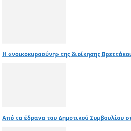
Η «νοικοκυροσύνη» της διοίκησης Βρεττάκο
Από τα έδρανα του Δημοτικού Συμβουλίου σ