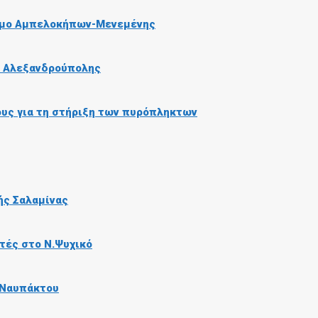
ήμο Αμπελοκήπων-Μενεμένης
ο Αλεξανδρούπολης
ους για τη στήριξη των πυρόπληκτων
ής Σαλαμίνας
τές στο Ν.Ψυχικό
 Ναυπάκτου