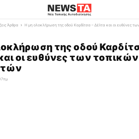
ξεις Άρθρα
Η μη ολοκλήρωση της οδού Καρδίτσα – Δέλτα και οι ευθύνες των.
λοκλήρωση της οδού Καρδίτσ
και οι ευθύνες των τοπικών
υτών
:07πμ