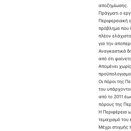
αποζημίωσης.
Πράγματι ο εργ
Περιφερειακή 
πρόβλημα που δ
πλέον ελάχιστο
για την αποπερ
Αναγκαστικά δ
από ότι φαίνετ
Απομένει χωρίς
προϋπολογισμού
Οι πόροι της Π
του υπάρχοντος
από το 2011 έω
πόρους της Περ
Η Περιφέρεια 
τεμαχισμό του 
Μέχρι στιγμής 