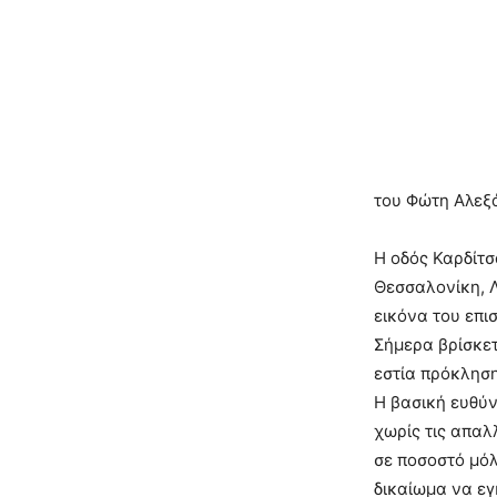
του Φώτη Αλεξ
Η οδός Καρδίτσ
Θεσσαλονίκη, Λ
εικόνα του επι
Σήμερα βρίσκετ
εστία πρόκλησ
Η βασική ευθύ
χωρίς τις απαλ
σε ποσοστό μόλ
δικαίωμα να εγ