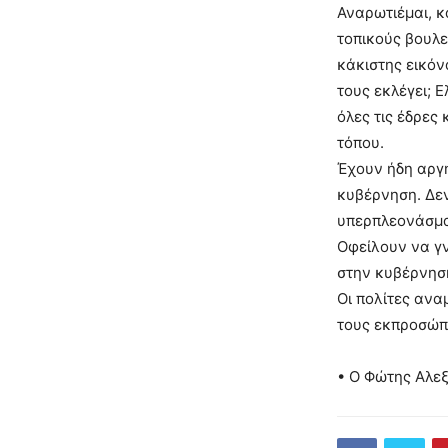
Αναρωτιέμαι, κ
τοπικούς βουλε
κάκιστης εικόν
τους εκλέγει; 
όλες τις έδρες
τόπου.
Έχουν ήδη αργή
κυβέρνηση. Δεν
υπερπλεονάσμα
Οφείλουν να γν
στην κυβέρνηση 
Οι πολίτες ανα
τους εκπροσώπ
• Ο Φώτης Αλε