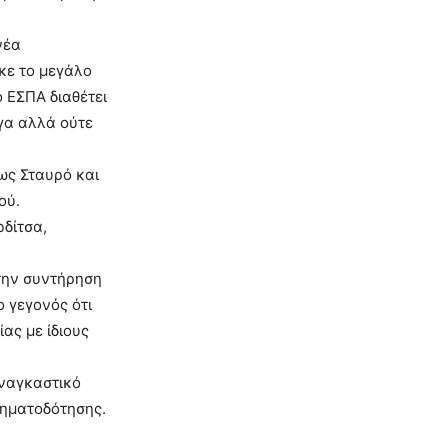
νέα
κε το μεγάλο
 ΕΣΠΑ διαθέτει
ργα αλλά ούτε
ως Σταυρό και
ού.
δίτσα,
 την συντήρηση
ο γεγονός ότι
ας με ίδιους
ναγκαστικό
ρηματοδότησης.