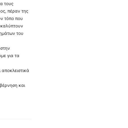
ια τους
ος, πέραν της
ον τόπο που
– καλύπτουν
λημάτων του
 στην
με για τα
ι αποκλειστικά
υβέρνηση και