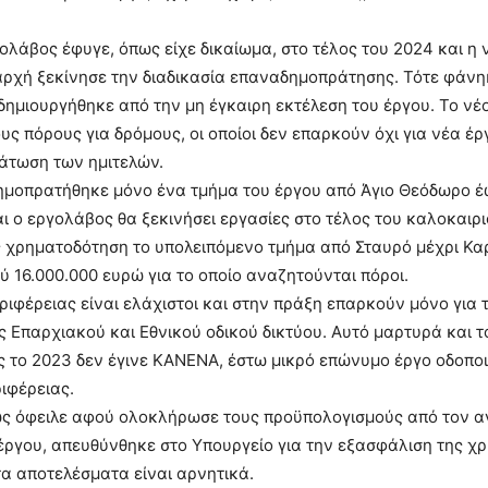
ολάβος έφυγε, όπως είχε δικαίωμα, στο τέλος του 2024 και η 
αρχή ξεκίνησε την διαδικασία επαναδημοπράτησης. Τότε φάνη
ημιουργήθηκε από την μη έγκαιρη εκτέλεση του έργου. Το νέο
υς πόρους για δρόμους, οι οποίοι δεν επαρκούν όχι για νέα έ
άτωση των ημιτελών.
ημοπρατήθηκε μόνο ένα τμήμα του έργου από Άγιο Θεόδωρο έ
αι ο εργολάβος θα ξεκινήσει εργασίες στο τέλος του καλοκαιρι
 χρηματοδότηση το υπολειπόμενο τμήμα από Σταυρό μέχρι Καρ
 16.000.000 ευρώ για το οποίο αναζητούνται πόροι.
εριφέρειας είναι ελάχιστοι και στην πράξη επαρκούν μόνο για
 Επαρχιακού και Εθνικού οδικού δικτύου. Αυτό μαρτυρά και τ
ς το 2023 δεν έγινε ΚΑΝΕΝΑ, έστω μικρό επώνυμο έργο οδοποιί
ιφέρειας.
ως όφειλε αφού ολοκλήρωσε τους προϋπολογισμούς από τον α
έργου, απευθύνθηκε στο Υπουργείο για την εξασφάλιση της χ
τα αποτελέσματα είναι αρνητικά.