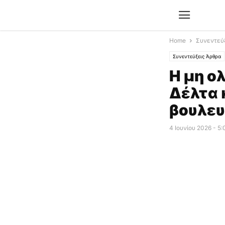
Home
Συνεντεύ
Συνεντεύξεις Άρθρα
Η μη ο
Δέλτα 
βουλε
4 Ιουνίου 2026 - 5