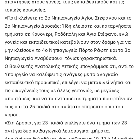
απαντήσεις στους γονείς, τους εκπαιδευτικούς και τις
τοπικές κοινωνίες.
«Γιατί κλείνετε το 2ο Νηπιαγωγείο Αγίου Στεφάνου και το
2ο Νηπιαγωγείο Δροσιάς; Ήδη κλείσατε και καταργήσατε
τμήματα σε Κρυονέρι, Ροδόπολη και Άγιο Στέφανο, ενώ
γονείς και εκπαιδευτικοί κατεβαίνουν στον δρόμο για να
μην κλείσουν το 4ο Νηπιαγωγείο Πόρτο Ράφτη και το 3ο
Νηπιαγωγείο Αναβύσσου», τόνισε χαρακτηριστικά.
Ο Βουλευτής Ανατολικής Αττικής υπογράμμισε ότι, αντί το
Υπουργείο να καλύψει τις ανάγκες με το αναγκαίο
εκπαιδευτικό προσωπικό, επιλέγει να μετακινεί νήπια και
τις οικογένειές τους σε άλλες γειτονιές, σε μεγάλες
αποστάσεις, και να τα εντάσσει σε τμήματα που φτάνουν
έως και τα 25 παιδιά στο ανώτατο επιτρεπτό όριο του
νόμου.
«Στη Δροσιά, για 23 παιδιά επιλέγετε ένα τμήμα των 23
αντί για δύο παιδαγωγικά λειτουργικά τμήματα.
Αποκλείεται δηλαδή να γίνει μάθημα με 10, 12 ή 14 παιδιά;