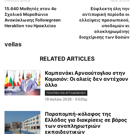
Previous article
Next article
15.640 Μαθητές στον 4ο
Εύφλεκτη ύλη την
Σχολικό Μαραθώνιο
αντιπυρική περίοδο οι
Ανακύκλωσης Followgreen
ελλείψεις προσωπικού,
Heraklion του Ηρακλείου
υποδομών κι
ολοκληρωμένης
διαχείρισης των δασών
vellas
RELATED ARTICLES
Καμπανάκι Αρναούτογλου στην
Κομισιόν: Οι αλιείς δεν αντέχουν
άλλο
ΠΟΛΙΤΙΚΉ ΚΑΙ ΑΥΤΟΔΙΟΊΚΗΣΗ
19 Ιουλίου 2026 - 5:02πμ
Παραπομπή-κόλαφος της
Ελλάδας για διακρίσεις σε βάρος
των αναπληρωτριών
εκπαιδευτικών