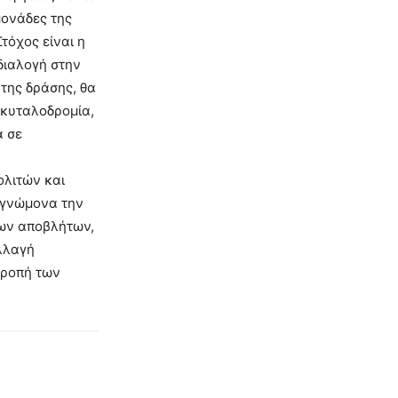
μονάδες της
τόχος είναι η
διαλογή στην
 της δράσης, θα
 σκυταλοδρομία,
ά σε
ολιτών και
 γνώμονα την
των αποβλήτων,
λλαγή
τροπή των