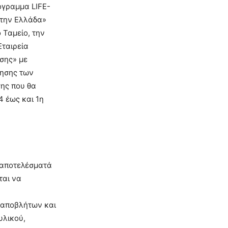
όγραμμα LIFE-
στην Ελλάδα»
 Ταμείο, την
Εταιρεία
σης» με
ίησης των
ης που θα
 έως και 1η
α αποτελέσματά
ται να
 αποβλήτων και
υλικού,