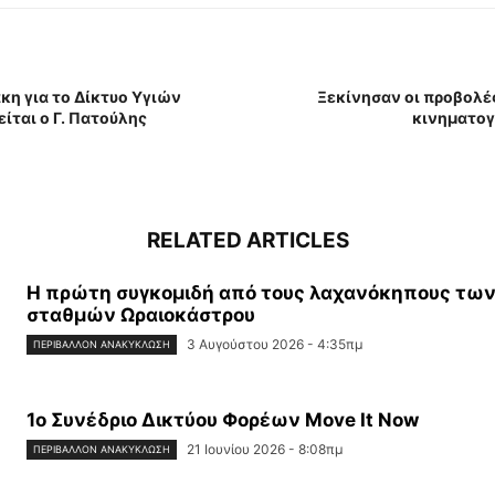
η για το Δίκτυο Υγιών
Ξεκίνησαν οι προβολέ
ίται ο Γ. Πατούλης
κινηματο
RELATED ARTICLES
Η πρώτη συγκομιδή από τους λαχανόκηπους των
σταθμών Ωραιοκάστρου
3 Αυγούστου 2026 - 4:35πμ
ΠΕΡΙΒΆΛΛΟΝ ΑΝΑΚΎΚΛΩΣΗ
1ο Συνέδριο Δικτύου Φορέων Move It Now
21 Ιουνίου 2026 - 8:08πμ
ΠΕΡΙΒΆΛΛΟΝ ΑΝΑΚΎΚΛΩΣΗ