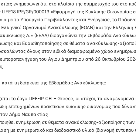
τίας ενημερώνει ότι, στο πλαίσιο της συμμετοχής του στο πρ
– LIFE18 IPE/GR/000013 «Εφαρμογή της Κυκλικής Οικονομίας 
σία με το Υπουργείο Περιβάλλοντος και Ενέργειας, το Πράσινο
ν Ελληνικό Οργανισμό Ανακύκλωσης (ΕΟΑΝ) και την Ελληνική 
νακύκλωσης Α.Ε (ΕΕΑΑ) διοργανώνει την «Εβδομάδα Ανακύκλω
ρωσης και Ευαισθητοποίησης σε θέματα ανακύκλωσης-αξιοπο
σκαλώντας όλους στον ειδικά διαμορφωμένο χώρο ενημέρωσ
 εμποροπανήγυρη του Αγίου Δημητρίου από 26 Οκτωβρίου 2024
4.
, κατά τη διάρκεια της Εβδομάδας Ανακύκλωσης:
εται το έργο LIFE-IP CEI – Greece, οι στόχοι, τα αναμενόμεν
ειξη επιτυχημένων πρακτικών κυκλικής οικονομίας που δύναν
τον Δήμο Ναυπακτίας
ποιηθεί ενημέρωση σε θέματα ανακύκλωσης-αξιοποίησης των
αση με ενημερωτικό και διαδραστικό υλικό (διανομή έντυπου 