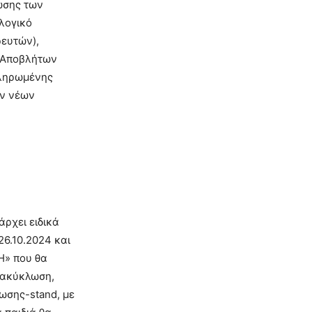
ωσης των
λογικό
ευτών),
ς Αποβλήτων
κληρωμένης
ων νέων
άρχει ειδικά
26.10.2024 και
Η» που θα
ανακύκλωση,
ωσης-stand, με