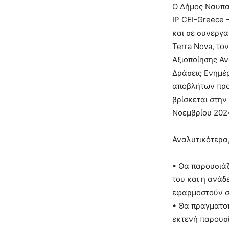
Ο Δήμος Ναυπακ
IP CEI-Greece 
και σε συνεργα
Terra Nova, το
Αξιοποίησης Α
Δράσεις Ενημέ
αποβλήτων προ
βρίσκεται στην
Νοεμβρίου 202
Αναλυτικότερα
• Θα παρουσιάζ
του και η ανάδ
εφαρμοστούν σ
• Θα πραγματο
εκτενή παρουσί