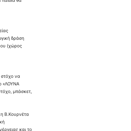
 παιδιά θα
είας
ωγική δράση
βου (χώρος
 στόχο να
Το «ΛΟΥΝΑ
τόχο, μπάσκετ,
η Β.Κουρνέτα
κή
έργειας και το