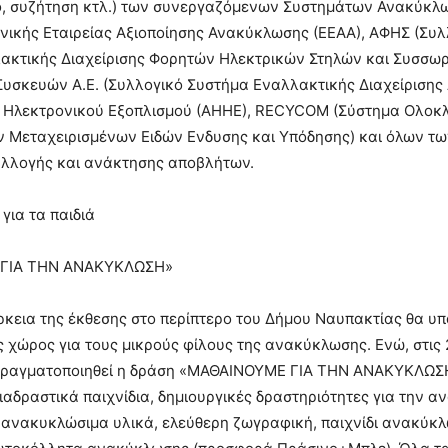
ο, συζήτηση κτλ.) των συνεργαζόμενων Συστημάτων Ανακύκλ
νικής Εταιρείας Αξιοποίησης Ανακύκλωσης (ΕΕΑΑ), ΑΦΗΣ (Συλ
ακτικής Διαχείρισης Φορητών Ηλεκτρικών Στηλών και Συσσωρ
υσκευών Α.Ε. (Συλλογικό Συστήμα Εναλλακτικής Διαχείριση
ι Ηλεκτρονικού Εξοπλισμού (ΑΗΗΕ), RECYCOM (Σύστημα Ολο
ν Μεταχειρισμένων Ειδών Ενδυσης και Υπόδησης) και όλων τ
λλογής και ανάκτησης αποβλήτων.
 για τα παιδιά
ΓΙΑ ΤΗΝ ΑΝΑΚΥΚΛΩΣΗ»
άρκεια της έκθεσης στο περίπτερο του Δήμου Ναυπακτίας θα υπ
χώρος για τους μικρούς φίλους της ανακύκλωσης. Ενώ, στις 
 πραγματοποιηθεί η δράση «ΜΑΘΑΙΝΟΥΜΕ ΓΙΑ ΤΗΝ ΑΝΑΚΥΚΛΩΣ
ιαδραστικά παιχνίδια, δημιουργικές δραστηριότητες για την 
ανακυκλώσιμα υλικά, ελεύθερη ζωγραφική, παιχνίδι ανακύκλ