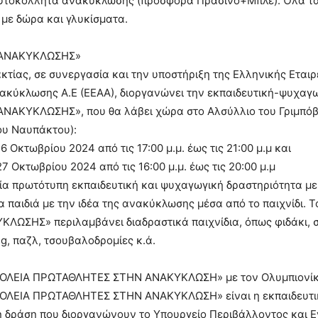
υτοκόλλητα ανακύκλωσης (προσφορά Πράσινο+Μπλε). Όλα τα
με δώρα και γλυκίσματα.
 ΑΝΑΚΥΚΛΩΣΗΣ»
τίας, σε συνεργασία και την υποστήριξη της Ελληνικής Εταιρ
ακύκλωσης Α.Ε (ΕΕΑΑ), διοργανώνει την εκπαιδευτική-ψυχαγ
ΝΑΚΥΚΛΩΣΗΣ», που θα λάβει χώρα στο Αλσύλλιο του Γριμπό
ου Ναυπάκτου):
6 Οκτωβρίου 2024 από τις 17:00 μ.μ. έως τις 21:00 μ.μ και
7 Οκτωβρίου 2024 από τις 16:00 μ.μ. έως τις 20:00 μ.μ
μία πρωτότυπη εκπαιδευτική και ψυχαγωγική δραστηριότητα με
α παιδιά με την ιδέα της ανακύκλωσης μέσα από το παιχνίδι. 
ΛΩΣΗΣ» περιλαμβάνει διαδραστικά παιχνίδια, όπως φιδάκι, σ
g, παζλ, τσουβαλοδρομίες κ.ά.
ΟΛΕΙΑ ΠΡΩΤΑΘΛΗΤΕΣ ΣΤΗΝ ΑΝΑΚΥΚΛΩΣΗ» με τον Ολυμπιονίκ
ΟΛΕΙΑ ΠΡΩΤΑΘΛΗΤΕΣ ΣΤΗΝ ΑΝΑΚΥΚΛΩΣΗ» είναι η εκπαιδευτι
 δράση που διοργανώνουν το Υπουργείο Περιβάλλοντος και Εν