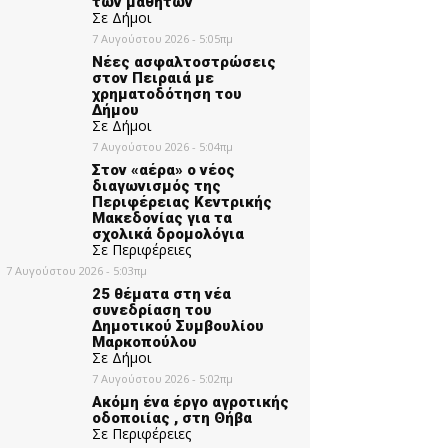
των μαθητών
Σε Δήμοι
7 Αυγούστου 2026 - 5:05πμ
Νέες ασφαλτοστρώσεις
στον Πειραιά με
χρηματοδότηση του
Δήμου
Σε Δήμοι
7 Αυγούστου 2026 - 5:04πμ
Στον «αέρα» ο νέος
διαγωνισμός της
Περιφέρειας Κεντρικής
Μακεδονίας για τα
σχολικά δρομολόγια
Σε Περιφέρειες
7 Αυγούστου 2026 - 5:03πμ
25 θέματα στη νέα
συνεδρίαση του
Δημοτικού Συμβουλίου
Μαρκοπούλου
Σε Δήμοι
7 Αυγούστου 2026 - 5:02πμ
Ακόμη ένα έργο αγροτικής
οδοποιίας , στη Θήβα
Σε Περιφέρειες