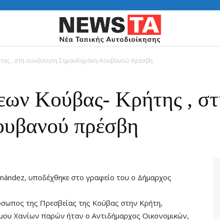
της , στη συνάντηση Σημανδηράκη-Κουβανού πρέσβη
ων Κούβας- Κρήτης , σ
υβανού πρέσβη
rnández, υποδέχθηκε στο γραφείο του ο Δήμαρχος
σωπος της Πρεσβείας της Κούβας στην Κρήτη,
μου Χανίων παρών ήταν ο Αντιδήμαρχος Οικονομικών,