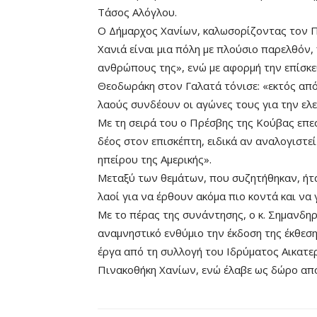
Τάσος Αλόγλου.
Ο Δήμαρχος Χανίων, καλωσορίζοντας τον Π
Χανιά είναι μια πόλη με πλούσιο παρελθόν, 
ανθρώπους της», ενώ με αφορμή την επίσκε
Θεοδωράκη στον Γαλατά τόνισε: «εκτός απ
λαούς συνδέουν οι αγώνες τους για την ελε
Με τη σειρά του ο Πρέσβης της Κούβας επε
δέος στον επισκέπτη, ειδικά αν αναλογιστε
ηπείρου της Αμερικής».
Μεταξύ των θεμάτων, που συζητήθηκαν, ήτα
λαοί για να έρθουν ακόμα πιο κοντά και να
Με το πέρας της συνάντησης, ο κ. Σημανδ
αναμνηστικό ενθύμιο την έκδοση της έκθεσ
έργα από τη συλλογή του Ιδρύματος Αικατερ
Πινακοθήκη Χανίων, ενώ έλαβε ως δώρο από