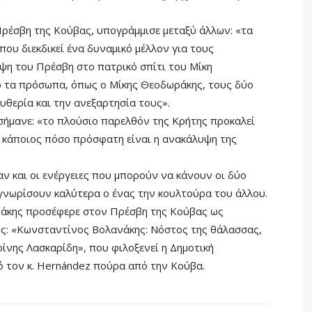
ρέσβη της Κούβας, υπογράμμισε μεταξύ άλλων: «τα
που διεκδικεί ένα δυναμικό μέλλον για τους
ψη του Πρέσβη στο πατρικό σπίτι του Μίκη
ό τα πρόσωπα, όπως ο Μίκης Θεοδωράκης, τους δύο
υθερία και την ανεξαρτησία τους».
σήμανε: «το πλούσιο παρελθόν της Κρήτης προκαλεί
ί κάποιος πόσο πρόσφατη είναι η ανακάλυψη της
ν και οι ενέργειες που μπορούν να κάνουν οι δύο
 γνωρίσουν καλύτερα ο ένας την κουλτούρα του άλλου.
ηράκης προσέφερε στον Πρέσβη της Κούβας ως
ης: «Κωνσταντίνος Βολανάκης: Νόστος της θάλασσας,
ίνης Λασκαρίδη», που φιλοξενεί η Δημοτική
 τον κ. Hernández πούρα από την Κούβα.