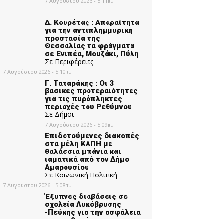
7 Αυγούστου 2026 - 5:11πμ
Δ. Κουρέτας : Απαραίτητα
για την αντιπλημμυρική
προστασία της
Θεσσαλίας τα φράγματα
σε Ενιπέα, Μουζάκι, Πύλη
Σε Περιφέρειες
7 Αυγούστου 2026 - 5:10πμ
Γ. Ταταράκης : Οι 3
βασικές προτεραιότητες
για τις πυρόπληκτες
περιοχές του Ρεθύμνου
Σε Δήμοι
7 Αυγούστου 2026 - 5:09πμ
Επιδοτούμενες διακοπές
στα μέλη ΚΑΠΗ με
θαλάσσια μπάνια και
ιαματικά από τον Δήμο
Αμαρουσίου
Σε Κοινωνική Πολιτική
7 Αυγούστου 2026 - 5:08πμ
Έξυπνες διαβάσεις σε
σχολεία Λυκόβρυσης
-Πεύκης για την ασφάλεια