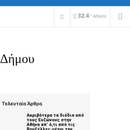
32.4
C
Athens
 Δήμου
Τελευταία Άρθρα
Ακριβότερα τα διόδια από
τους Ευζώνους στην
Αθήνα απ’ ό,τι από τις
Βρυξέλλες μέχρι την