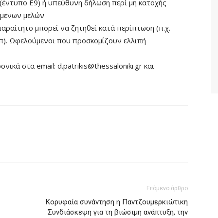
(έντυπο Ε9) ή υπεύθυνη δήλωση περί μη κατοχής
όμενων μελών
αραίτητο μπορεί να ζητηθεί κατά περίπτωση (π.χ.
π). Ωφελούμενοι που προσκομίζουν ελλιπή
ικά στα email: d.patrikis@thessaloniki.gr και
Επόμενο άρθρο
Κορυφαία συνάντηση η Παντζουμερκιώτικη
Συνδιάσκεψη για τη βιώσιμη ανάπτυξη, την