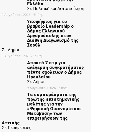
Ελλάδα
Σε Πολιτική και Αυτοδιοίκηση
9 Αυγούστου 2026 - 5:10πμ
Υποψήφιος για το
βραβείο Leadership ο
Δήμος Ελληνικού –
Αργυρούπολης στον
Διεθνή Διαγωνισμό της
Σεούλ
Σε Δήμοι
9 Αυγούστου 2026 - 5:09πμ
Αποκτά 7 στρ για
ανέγερση συγκροτήματος
πέντε σχολείων ο Δήμος
Ηρακλείου
Σε Δήμοι
9 Αυγούστου 2026 - 5:08πμ
Τα συμπεράσματα της
πρώτης επιστημονικής
μελέτης για την
«Ψηφιακή Οικονομία και
Μετάβαση» των
επιχειρήσεων της
Αττικής
Σε Περιφέρειες