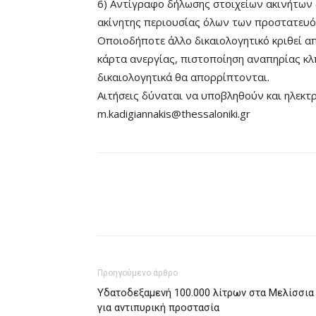
6) Αντίγραφο δήλωσης στοιχείων ακινήτων 
ακίνητης περιουσίας όλων των προστατευ
Οποιοδήποτε άλλο δικαιολογητικό κριθεί απ
κάρτα ανεργίας, πιστοποίηση αναπηρίας κλ
δικαιολογητικά θα απορρίπτονται.
Αιτήσεις δύναται να υποβληθούν και ηλεκτρον
m.kadigiannakis@thessaloniki.gr
Προηγούμενο άρθρο
Υδατοδεξαμενή 100.000 λίτρων στα Μελίσσια
για αντιπυρική προστασία