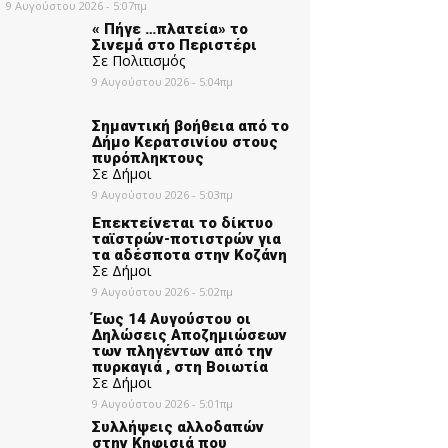
9 Αυγούστου 2026 - 5:07πμ
« Πήγε …πλατεία» το
Σινεμά στο Περιστέρι
Σε Πολιτισμός
9 Αυγούστου 2026 - 5:04πμ
Σημαντική βοήθεια από το
Δήμο Κερατσινίου στους
πυρόπληκτους
Σε Δήμοι
9 Αυγούστου 2026 - 5:03πμ
Επεκτείνεται το δίκτυο
ταϊστρών-ποτιστρών για
τα αδέσποτα στην Κοζάνη
Σε Δήμοι
9 Αυγούστου 2026 - 5:02πμ
Έως 14 Αυγούστου οι
Δηλώσεις Αποζημιώσεων
των πληγέντων από την
πυρκαγιά , στη Βοιωτία
Σε Δήμοι
9 Αυγούστου 2026 - 5:01πμ
Συλλήψεις αλλοδαπών
στην Κηφισιά που