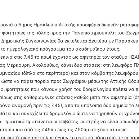
χρονιά ο Δήμος Ηρακλείου Αττικής προσφέρει δωρεάν μεταφο
ις φοιτήτριες της πόλης προς την Πανεπιστημιούπολη του Ζωγρ
 Δημοτικής Συγκοινωνίας θα εκτελείται Δευτέρα με Παρασκευ
το ημερολογιακό πρόγραμμα του ακαδημαϊκου έτους.
εκινά στις 7.45 το πρωί έχοντας ως αφετηρία τον σταθμό ΗΣΑ
νας Μερκούρη. Ακολούθως, κάνει δύο στάσεις: στη λεωφόρο Π
υμνασίου (δίπλα στο περίπτερο) και στον κόμβο της λεωφόρου
, ώστε να πάρει πορεία προς Ζωγράφου μέσω της Αττικής Οδού
ι οι φοιτήτριες που κάνουν χρήση του δρομολογίου πρέπει να 
αίρως στις καθορισμένες στάσεις καθώς μετά την αφετηρία (ό
χρόνο αναμονή πριν τις 7.45), από τα υπόλοιπα δύο σημεία το 
βιβάζει και συνεχίζει το δρομολόγιο ώστε να τηρηθούν οι χρόν
. Πρακτικά προτείνεται οι επιβάτες φοιτητές να είναι οπωσδήπ
τηρία και από τις 7.45πμ έως τις 7.50πμ στις δύο στάσεις.
και φοιτήτριες της πόλης έχουν το σχετικό πάσο από τις περασ