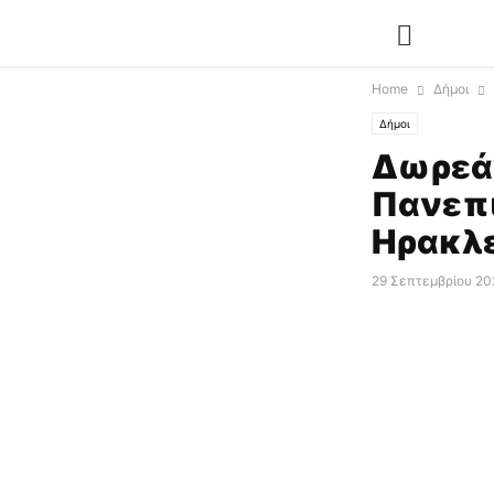
Home
Δήμοι
Δήμοι
Δωρεά
Πανεπι
Ηρακλε
29 Σεπτεμβρίου 20