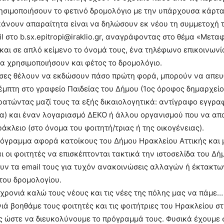
σιμοποιήσουν το φετινό δρομολόγιο με την υπάρχουσα κάρτα
κάνουν απαραίτητα είναι να δηλώσουν εκ νέου τη συμμετοχή 
l στο b.sx.epitropi@iraklio.gr, αναγράφοντας στο θέμα «Μετα
και σε απλό κείμενο το όνομά τους, ένα τηλέφωνο επικοινωνί
α χρησιμοποιήσουν και φέτος το δρομολόγιο.
 όσες θέλουν να εκδώσουν πάσο πρώτη φορά, μπορούν να απε
μπτη στο γραφείο Παιδείας του Δήμου (1ος όροφος δημαρχείου
κρατώντας μαζί τους τα εξής δικαιολογητικά: αντίγραφο εγγρα
α) και έναν λογαριασμό ΔΕΚΟ ή άλλου οργανισμού που να απο
ράκλειο (στο όνομα του φοιτητή/τριας ή της οικογένειας).
ρόγραμμα αφορά κατοίκους του Δήμου Ηρακλείου Αττικής και 
 οι φοιτητές να επισκέπτονται τακτικά την ιστοσελίδα του Δήμο
ουν τα email τους για τυχόν ανακοινώσεις αλλαγών ή έκτακτ
 του δρομολογίου.
 χρονιά καλώ τους νέους και τις νέες της πόλης μας να πάμε… 
ιά βοηθάμε τους φοιτητές και τις φοιτήτριες του Ηρακλείου σ
 ώστε να διευκολύνουμε το πρόγραμμά τους. Φυσικά έχουμε σ