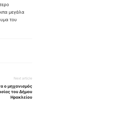
τερο
οιπα μεγάλα
νυμα του
Next article
τα ο μηχανισμός
σίας του Δήμου
Ηρακλείου