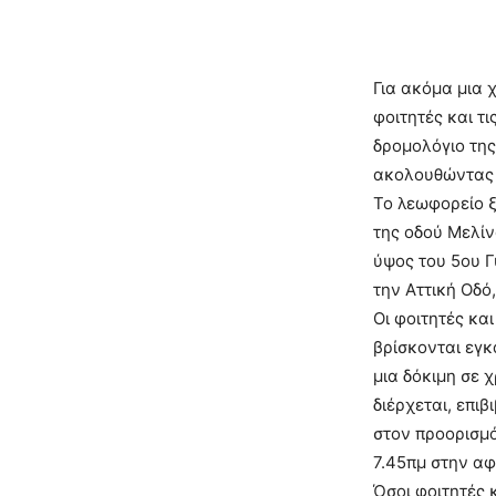
Για ακόμα μια 
φοιτητές και τ
δρομολόγιο της
ακολουθώντας 
Το λεωφορείο ξ
της οδού Μελί
ύψος του 5ου Γ
την Αττική Οδό
Οι φοιτητές κα
βρίσκονται εγκ
μια δόκιμη σε 
διέρχεται, επι
στον προορισμό
7.45πμ στην αφε
Όσοι φοιτητές 