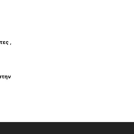
τες ,
 στην