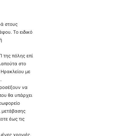
ρά στους
άφου. Το ειδικό
ή
Π της πόλης επί
λαπούτα στο
 Ηρακλείου με
.
προσέξουν να
που θα υπάρχει
λεωφορείο
οι μετάβασης
οτε έως τις
μένες χρονιές,