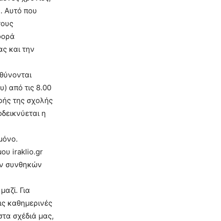
. Αυτό που
τους
φορά
ας και την
υθύνονται
) από τις 8.00
φής της σχολής
δεικνύεται η
μόνο.
υ iraklio.gr
ων συνθηκών
μαζί. Για
τις καθημερινές
τα σχέδιά μας,