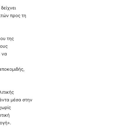
δείχνει
ιτών προς τη
ου της
δους
ε να
α
αποκομιδής,
ιτικής
άντα μέσα στην
χωρίς
οτική
ογή».