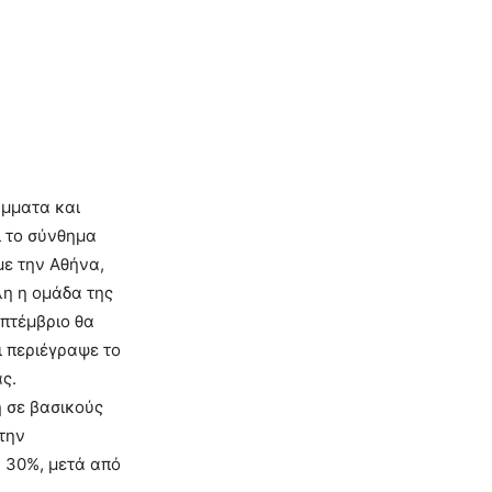
άμματα και
ι το σύνθημα
ε την Αθήνα,
λη η ομάδα της
πτέμβριο θα
 περιέγραψε το
ς.
η σε βασικούς
 την
 30%, μετά από