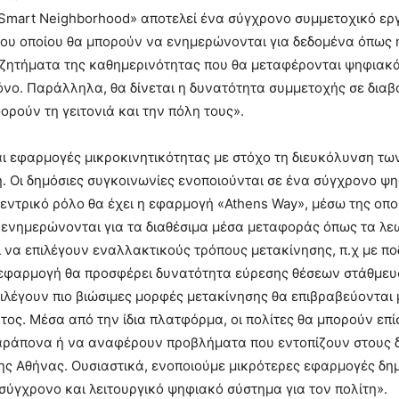
mart Neighborhood» αποτελεί ένα σύγχρονο συμμετοχικό εργ
του οποίου θα μπορούν να ενημερώνονται για δεδομένα όπως 
 ζητήματα της καθημερινότητας που θα μεταφέρονται ψηφιακ
νο. Παράλληλα, θα δίνεται η δυνατότητα συμμετοχής σε διαβ
ορούν τη γειτονιά και την πόλη τους».
ι εφαρμογές μικροκινητικότητας με στόχο τη διευκόλυνση τω
. Οι δημόσιες συγκοινωνίες ενοποιούνται σε ένα σύγχρονο ψ
εντρικό ρόλο θα έχει η εφαρμογή «Athens Way», μέσω της οποί
 ενημερώνονται για τα διαθέσιμα μέσα μεταφοράς όπως τα λε
 να επιλέγουν εναλλακτικούς τρόπους μετακίνησης, π.χ με π
εφαρμογή θα προσφέρει δυνατότητα εύρεσης θέσεων στάθμευσ
ιλέγουν πιο βιώσιμες μορφές μετακίνησης θα επιβραβεύονται
ατος. Μέσα από την ίδια πλατφόρμα, οι πολίτες θα μπορούν επί
ράπονα ή να αναφέρουν προβλήματα που εντοπίζουν στους 
 της Αθήνας. Ουσιαστικά, ενοποιούμε μικρότερες εφαρμογές δ
ο σύγχρονο και λειτουργικό ψηφιακό σύστημα για τον πολίτη».