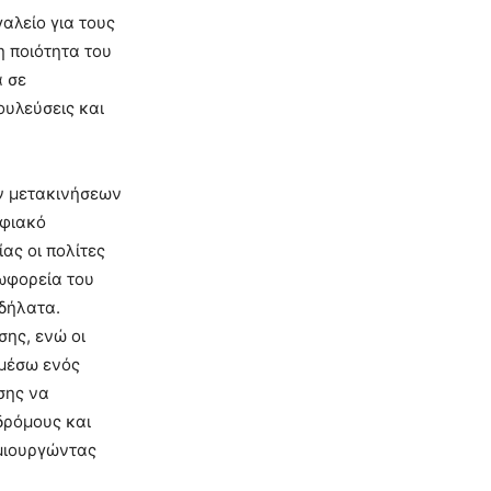
αλείο για τους
η ποιότητα του
ά σε
ουλεύσεις και
ν μετακινήσεων
ηφιακό
ας οι πολίτες
ωφορεία του
οδήλατα.
ης, ενώ οι
 μέσω ενός
σης να
δρόμους και
ημιουργώντας