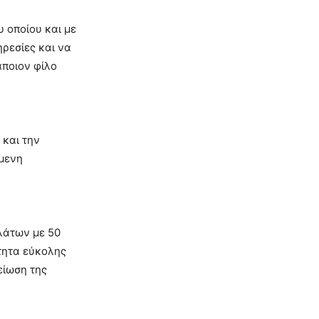
 οποίου και με
ηρεσίες και να
άποιον φίλο
 και την
όμενη
λάτων με 50
ότητα εύκολης
είωση της