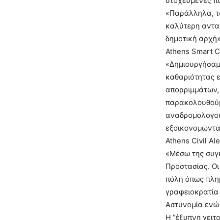
στοχευμένες πα
«Παράλληλα, τ
καλύτερη αντα
δημοτική αρχή»
Athens Smart C
«Δημιουργήσαμε
καθαριότητας 
απορριμμάτων,
παρακολουθούμε
αναδρομολογού
εξοικονομώντας
Athens Civil Ale
«Μέσω της συγκ
Προστασίας. Ο
πόλη όπως πλημ
γραφειοκρατία 
Αστυνομία ενώ 
Η ”έξυπνη γειτ