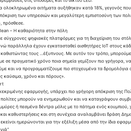
ρεμβάσεις στις υποδομές και το δίκτυο LED.
α ολοκληρωμένα αιτήματα αυξήθηκαν κατά 18%, γεγονός που 
πόκριση των υπηρεσιών και μεγαλύτερη εμπιστοσύνη των πολ
, πρόσθεσε.
lean – Η καθαριότητα στην πόλη
 σύγχρονες ψηφιακές πλατφόρμες για τη διαχείριση του στόλ
ενώ παράλληλα έχουν εγκατασταθεί αισθητήρες IoT στους κά
 καθιστώντας τους …έξυπνους. Με αυτόν τον τρόπο, μπορούμ
 σε πραγματικό χρόνο ποια σημεία γεμίζουν πιο γρήγορα, ν
με και να προγραμματίζουμε πιο στοχευμένα τα δρομολόγια 
 καύσιμα, χρόνο και πόρους».
rt
εκριμένης εφαρμογής, υπάρχει πιο γρήγορη απόκριση της Πολ
ι πολίτες μπορούν να ενημερωθούν και να καταγράψουν συμβ
μύρες ή πεσμένα δέντρα μόλις με το πάτημα ενός κουμπιού, 
και καθυστερήσεις και στη συνέχεια αναλαμβάνει δράση Δημ
εκείνοι ημερώνονται για την εξέλιξη μέσα από την ίδια εφαρμ
ονιά”