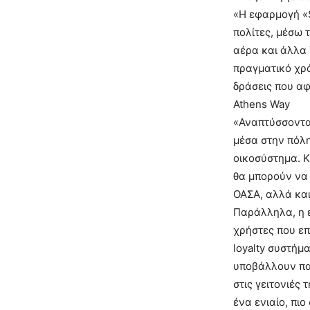
«Η εφαρμογή «S
πολίτες, μέσω 
αέρα και άλλα
πραγματικό χρό
δράσεις που αφ
Athens Way
«Αναπτύσσοντα
μέσα στην πόλη
οικοσύστημα. Κ
θα μπορούν να
ΟΑΣΑ, αλλά και
Παράλληλα, η 
χρήστες που επ
loyalty συστήμ
υποβάλλουν πα
στις γειτονιές
ένα ενιαίο, πι