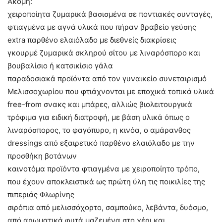
Ακόμη:
χειροποίητα ζυμαρικά βασισμένα σε ποντιακές συνταγές,
φτιαγμένα με αγνά υλικά που πήραν βραβείο γεύσης
extra παρθένο ελαιόλαδο με διεθνείς διακρίσεις
γκουρμέ ζυμαρικά σκληρού σίτου με λιναρόσπορο και
βουβαλίσιο ή κατσικίσιο γάλα
παραδοσιακά προϊόντα από τον γυναικείο συνεταιρισμό
Μελισσοχωρίου που φτιάχνονται με εποχικά τοπικά υλικά
free-from σνακς και μπάρες, αλλιώς βιολειτουργικά
τρόφιμα για ειδική διατροφή, με βάση υλικά όπως ο
λιναρόσπορος, το φαγόπυρο, η κινόα, ο αμάρανθος
dressings από εξαιρετικό παρθένο ελαιόλαδο με την
προσθήκη βοτάνων
καινοτόμα προϊόντα φτιαγμένα με χειροποίητο τρόπο,
που έχουν αποκλειστικά ως πρώτη ύλη τις ποικιλίες της
πιπεριάς Φλωρίνης
σιρόπια από μελισσόχορτο, σαμπούκο, λεβάντα, δυόσμο,
από αρωματικά φυτά μαζεμένα στο χέρι και