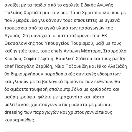
ανοίξει με τα παιδιά από το σχολείο Ειδικής Αγωγής
Πυλαίας Χορτιάτη και τον σεφ Τάσο Χριστόπουλο, που με
πολύ μεράκι θα γλυκάνουν τους επισκέπτες με υγιεινά
τρουφάκια από τα αγνά υλικά των παραγωγών της
Αγοράς. Στη συνέχεια, οι καταρτιζόμενοι του ΙΕΚ
Θεσσαλονίκης του Υπουργείου Τουρισμού, μαζί με τους
καθηγητές τους, τους chefs Αντώνη Μάστορα, Σταυρούλα
Κεσίδου, Σοφία Τέφτση, Βασιλική Στάικου και τους pastry
chef Πασχάλη Ζερβίδη, Νίκο Ποζουκίδη και Νίκο Αλεξιάδη
θα δημιουργήσουν παραδοσιακές συνταγές εδεσμάτων
και γλυκών με τα βιολογικά προϊόντα των εκθετών. Θα
δοκιμάσετε τρυφερή σπαλομπριζόλα με κριθαρότο και
μαύρη τρούφα, φιλέτο με τραχανότο και πάστα
μελιτζάνας, χριστουγεννιάτικη σαλάτα με ρόδι και
dressing των παραγωγών και χριστουγεννιάτικους
κουραμπιέδες.