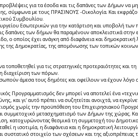
προβλέψεις για τα έσοδα και τις δαπάνες των Δήμων να μη
ης, σύμφωνα με τους ΠΡΑΣΙΝΟΥΣ -Οικολογία. Και εκφράζου
τικού Συμβουλίου.
ουργείου Εσωτερικών για την κατάρτιση και υποβολή τω
ι τις δαπάνες των δήμων θα παραμένουν αποκλειστικά στην
δο, ο οποίος έχει ανάγκη από διαφάνεια και δημοκρατική 
σης της Δημοκρατίας, της απομόνωσης των τοπικών κοιν
να τοποθετηθεί για τις στρατηγικές προτεραιότητες και 
η διαχείριση των πόρων.
οσωπούν άμεσα τους δημότες και οφείλουν να έχουν λόγο 
κός Προγραμματισμός δεν μπορεί να αποτελεί ένα «τεχνι
νης, και γι’ αυτό πρέπει να συζητείται ανοιχτά, να εγκρίν
τισμός χωρίς την προϋπόθεση του Επιχειρησιακού Προγρά
και συμμετοχικό μετασχηματισμό των Δήμων της χώρας. Κα
θμιση, κατοχυρώνοντας θεσμικά τη συμμετοχή του Δημοτ
θεί η ισοτιμία, η διαφάνεια και η δημοκρατική λειτουργ
αι συστατικό στοιχείο των σχέσεων και της αξιοπρέπειας 