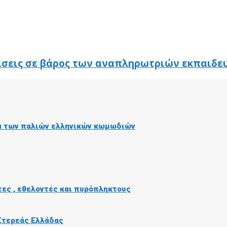
ίσεις σε βάρος των αναπληρωτριών εκπαιδε
ία των παλιών ελληνικών κωμωδιών
τες , εθελοντές και πυρόπληκτους
 Στερεάς Ελλάδας