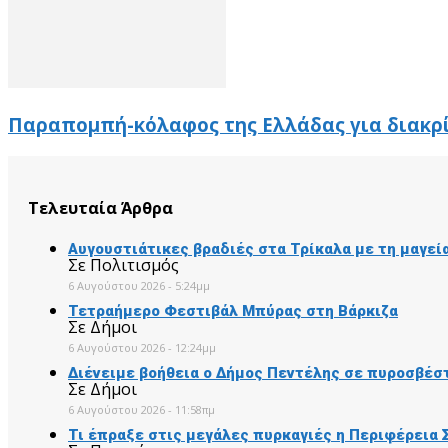
Παραπομπή-κόλαφος της Ελλάδας για διακρ
Τελευταία Άρθρα
Αυγουστιάτικες βραδιές στα Τρίκαλα με τη μαγε
Σε Πολιτισμός
6 Αυγούστου 2026 - 5:24μμ
Τετραήμερο Φεστιβάλ Μπύρας στη Βάρκιζα
Σε Δήμοι
6 Αυγούστου 2026 - 12:24μμ
Διένειμε βοήθεια ο Δήμος Πεντέλης σε πυροσβέσ
Σε Δήμοι
6 Αυγούστου 2026 - 11:58πμ
Τι έπραξε στις μεγάλες πυρκαγιές η Περιφέρεια