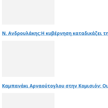
Ν. Ανδρουλάκης:Η κυβέρνηση καταδικάζει τη
Καμπανάκι Αρναούτογλου στην Κομισιόν: Οι