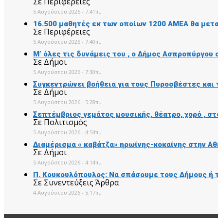
Σε Περιφέρειες
5 Αυγούστου 2026 - 7:41πμ
16.500 μαθητές εκ των οποίων 1200 ΑΜΕΑ θα μετ
Σε Περιφέρειες
5 Αυγούστου 2026 - 7:40πμ
Μ’ όλες τις δυνάμεις του , ο Δήμος Ασπροπύργου
Σε Δήμοι
5 Αυγούστου 2026 - 7:30πμ
Συγκεντρώνει βοήθεια για τους Πυροσβέστες και 
Σε Δήμοι
5 Αυγούστου 2026 - 5:28πμ
Σεπτέμβριος γεμάτος μουσικής, θέατρο, χορό , σ
Σε Πολιτισμός
5 Αυγούστου 2026 - 4:54πμ
Διαμέρισμα « καβάτζα» ηρωίνης-κοκαίνης στην Αθ
Σε Δήμοι
5 Αυγούστου 2026 - 4:14πμ
Π. Κουκουλόπουλος: Να σπάσουμε τους Δήμους ή 
Σε Συνεντεύξεις Άρθρα
4 Αυγούστου 2026 - 5:17πμ