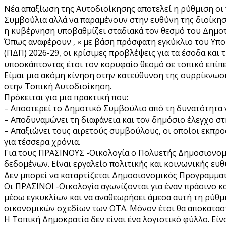
Νέα απαξίωση της Αυτοδιοίκησης αποτελεί η ρύθμιση οι 
Συμβούλια αλλά να παραμένουν στην ευθύνη της διοίκησ
η κυβέρνηση υποβαθμίζει σταδιακά τον θεσμό του Δημο
Όπως αναφέρουν , « με βάση πρόσφατη εγκύκλιο του Υπ
(ΠΔΠ) 2026-29, οι κρίσιμες προβλέψεις για τα έσοδα κα
υποσκάπτοντας έτσι τον κορυφαίο θεσμό σε τοπικό επίπε
Είμαι μια ακόμη κίνηση στην κατεύθυνση της συρρίκνω
στην Τοπική Αυτοδιοίκηση.
Πρόκειται για μια πρακτική που:
– Αποστερεί το Δημοτικό Συμβούλιο από τη δυνατότητα 
– Αποδυναμώνει τη διαφάνεια και τον δημόσιο έλεγχο στ
– Απαξιώνει τους αιρετούς συμβούλους, οι οποίοι εκπρ
για τέσσερα χρόνια.
Για τους ΠΡΑΣΙΝΟΥΣ -Οικολογία ο Πολυετής Δημοσιονομι
δεδομένων. Είναι εργαλείο πολιτικής και κοινωνικής ευθύ
Δεν μπορεί να καταρτίζεται Δημοσιονομικός Προγραμμα
Οι ΠΡΑΣΙΝΟΙ -Οικολογία αγωνίζονται για έναν πράσινο 
μέσω εγκυκλίων και να αναθεωρήσει άμεσα αυτή τη ρύ
οικονομικών σχεδίων των ΟΤΑ. Μόνον έτσι θα αποκαταστα
Η Τοπική Δημοκρατία δεν είναι ένα λογιστικό φύλλο. Είν