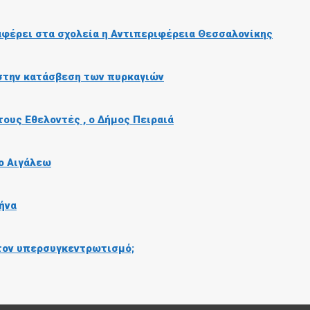
αφέρει στα σχολεία η Αντιπεριφέρεια Θεσσαλονίκης
 στην κατάσβεση των πυρκαγιών
τους Εθελοντές , ο Δήμος Πειραιά
το Αιγάλεω
ήνα
τον υπερσυγκεντρωτισμό;