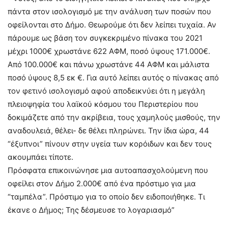
πάντα στον ισολογισμό με την ανάλυση των ποσών που
οφείλονται στο Δήμο. Θεωρούμε ότι δεν λείπει τυχαία. Αν
πάρουμε ως βάση τον συγκεκριμένο πίνακα του 2021
μέχρι 1000€ χρωστάνε 622 ΑΦΜ, ποσό ύψους 171.000€.
Από 100.000€ και πάνω χρωστάνε 44 ΑΦΜ και μάλιστα
ποσό ύψους 8,5 εκ €. Για αυτό λείπει αυτός ο πίνακας από
τον φετινό ισολογισμό αφού αποδεικνύει ότι η μεγάλη
πλειοψηφία του λαϊκού κόσμου του Περιστερίου που
δοκιμάζετε από την ακρίβεια, τους χαμηλούς μισθούς, την
αναδουλειά, θέλει- δε θέλει πληρώνει. Την ίδια ώρα, 44
“έξυπνοι” πίνουν στην υγεία των κορόιδων και δεν τους
ακουμπάει τίποτε.
Πρόσφατα επικοινώνησε μια αυτοαπασχολούμενη που
οφείλει στον Δήμο 2.000€ από ένα πρόστιμο για μια
“ταμπέλα”. Πρόστιμο για το οποίο δεν ειδοποιήθηκε. Τι
έκανε ο Δήμος; Της δέσμευσε το λογαριασμό”