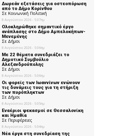
Δωρεάν εξετάσεις για οστεοπόρωση
από το Δήμο Κορίνθου
Σε Κοινωνική Πολιτική
8 Αυγούστου 2026 - 5:07πμ
Ολοκληρώθηκε σημαντικό έργο
ανάπλασης στο Δήμο Αμπελοκήπων-
Μενεμένης
Σε Δήμοι
8 Αυγούστου 2026 - 5:06πμ
Με 22 θέματα συνεδριάζει το
Δημοτικό Συμβούλιο
Αλεξανδρούπολης
Σε Δήμοι
8 Αυγούστου 2026 - 5:06πμ
Οι φορείς των Ιωαννίνων ενώνουν
τις δυνάμεις τους για τη στήριξη
των πυρόπληκτων
Σε Δήμοι
8 Αυγούστου 2026 - 5:05πμ
Εναέριοι ψεκασμοί σε Θεσσαλονίκη
και Ημαθία
Σε Περιφέρειες
8 Αυγούστου 2026 - 5:04πμ
Νέα έργα στη συνεδρίαση της