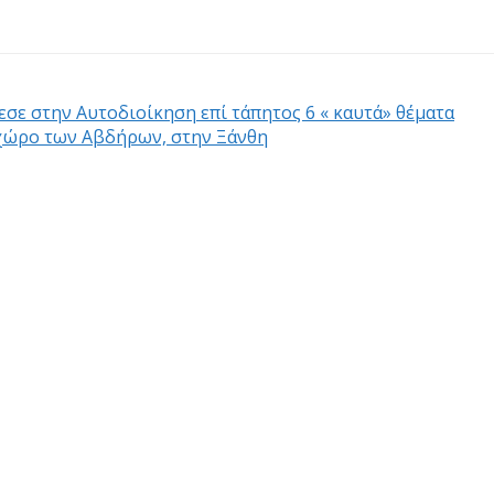
εσε στην Αυτοδιοίκηση επί τάπητος 6 « καυτά» θέματα
χώρο των Αβδήρων, στην Ξάνθη