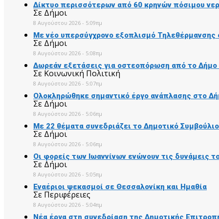
Δίκτυο περισσότερων από 60 κρηνών πόσιμου νερ
Σε Δήμοι
8 Αυγούστου 2026 - 5:09πμ
Με νέο υπερσύγχρονο εξοπλισμό Τηλεθέρμανσης 
Σε Δήμοι
8 Αυγούστου 2026 - 5:08πμ
Δωρεάν εξετάσεις για οστεοπόρωση από το Δήμο
Σε Κοινωνική Πολιτική
8 Αυγούστου 2026 - 5:07πμ
Ολοκληρώθηκε σημαντικό έργο ανάπλασης στο Δ
Σε Δήμοι
8 Αυγούστου 2026 - 5:06πμ
Με 22 θέματα συνεδριάζει το Δημοτικό Συμβούλι
Σε Δήμοι
8 Αυγούστου 2026 - 5:06πμ
Οι φορείς των Ιωαννίνων ενώνουν τις δυνάμεις τ
Σε Δήμοι
8 Αυγούστου 2026 - 5:05πμ
Εναέριοι ψεκασμοί σε Θεσσαλονίκη και Ημαθία
Σε Περιφέρειες
8 Αυγούστου 2026 - 5:04πμ
Νέα έργα στη συνεδρίαση της Δημοτικής Επιτροπ