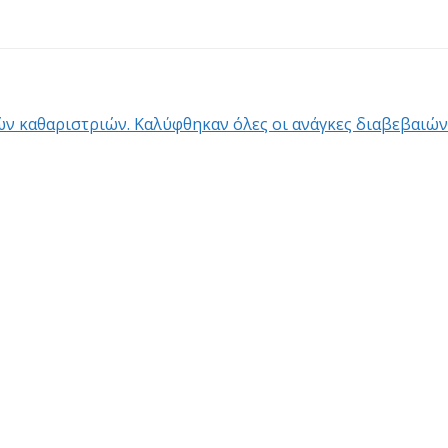
ών καθαριστριών. Καλύφθηκαν όλες οι ανάγκες διαβεβαιών