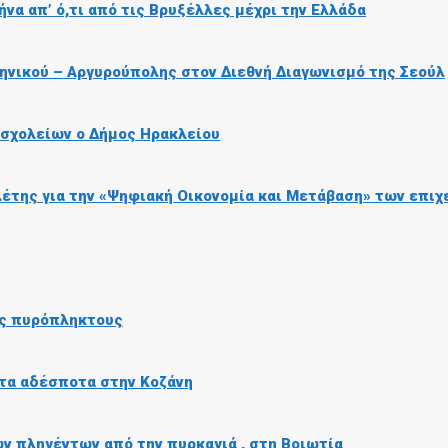
να απ’ ό,τι από τις Βρυξέλλες μέχρι την Ελλάδα
ληνικού – Αργυρούπολης στον Διεθνή Διαγωνισμό της Σεούλ
 σχολείων ο Δήμος Ηρακλείου
της για την «Ψηφιακή Οικονομία και Μετάβαση» των επιχ
υς πυρόπληκτους
 τα αδέσποτα στην Κοζάνη
 πληγέντων από την πυρκαγιά , στη Βοιωτία