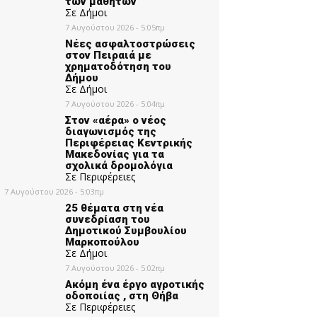
των μαθητών
Σε Δήμοι
7 Αυγούστου 2026 - 5:05πμ
Νέες ασφαλτοστρώσεις
στον Πειραιά με
χρηματοδότηση του
Δήμου
Σε Δήμοι
7 Αυγούστου 2026 - 5:04πμ
Στον «αέρα» ο νέος
διαγωνισμός της
Περιφέρειας Κεντρικής
Μακεδονίας για τα
σχολικά δρομολόγια
Σε Περιφέρειες
7 Αυγούστου 2026 - 5:03πμ
25 θέματα στη νέα
συνεδρίαση του
Δημοτικού Συμβουλίου
Μαρκοπούλου
Σε Δήμοι
7 Αυγούστου 2026 - 5:02πμ
Ακόμη ένα έργο αγροτικής
οδοποιίας , στη Θήβα
Σε Περιφέρειες