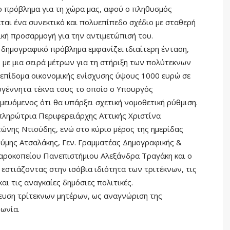
ο πρόβλημα για τη χώρα μας, αφού ο πληθυσμός
ζεται ένα συνεκτικό και πολυεπίπεδο σχέδιο με σταθερή
ική προσαρμογή για την αντιμετώπισή του.
 δημογραφικό πρόβλημα εμφανίζει ιδιαίτερη ένταση,
 με μια σειρά μέτρων για τη στήριξη των πολύτεκνων
ο επίδομα οικονομικής ενίσχυσης ύψους 1000 ευρώ σε
εογέννητα τέκνα τους το οποίο ο Υπουργός
μευόμενος ότι θα υπάρξει σχετική νομοθετική ρύθμιση.
πληρώτρια Περιφερειάρχης Αττικής Χριστίνα
ώνης Ντιούδης, ενώ στο κύριο μέρος της ημερίδας
ύμης Ατσαλάκης, Γεν. Γραμματέας Δημογραφικής &
Χαροκοπείου Πανεπιστήμιου Αλεξάνδρα Τραγάκη και ο
στιάζοντας στην ισόβια ιδιότητα των τριτέκνων, τις
αι τις αναγκαίες δημόσιες πολιτικές.
ευση τρίτεκνων μητέρων, ως αναγνώριση της
νωνία.