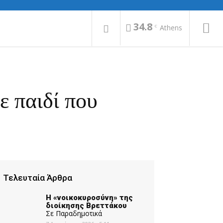
34.8
C
Athens
ε παιδί που
Τελευταία Άρθρα
Η «νοικοκυροσύνη» της
διοίκησης Βρεττάκου
Σε Παραδημοτικά