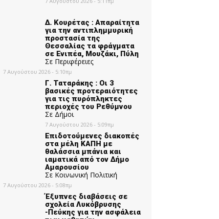
7 Αυγούστου 2026 - 5:11πμ
Δ. Κουρέτας : Απαραίτητα
για την αντιπλημμυρική
προστασία της
Θεσσαλίας τα φράγματα
σε Ενιπέα, Μουζάκι, Πύλη
Σε Περιφέρειες
7 Αυγούστου 2026 - 5:10πμ
Γ. Ταταράκης : Οι 3
βασικές προτεραιότητες
για τις πυρόπληκτες
περιοχές του Ρεθύμνου
Σε Δήμοι
7 Αυγούστου 2026 - 5:09πμ
Επιδοτούμενες διακοπές
στα μέλη ΚΑΠΗ με
θαλάσσια μπάνια και
ιαματικά από τον Δήμο
Αμαρουσίου
Σε Κοινωνική Πολιτική
7 Αυγούστου 2026 - 5:08πμ
Έξυπνες διαβάσεις σε
σχολεία Λυκόβρυσης
-Πεύκης για την ασφάλεια