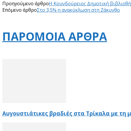
Προηγούμενο άρθρο
H Kουνδούρειος Δημοτική βιβλιοθήκ
Επόμενο άρθρο
Στο 3,5% η ανακύκλωση στη Ζάκυνθο
ΠΑΡΟΜΟΙΑ ΑΡΘΡΑ
Αυγουστιάτικες βραδιές στα Τρίκαλα με τη