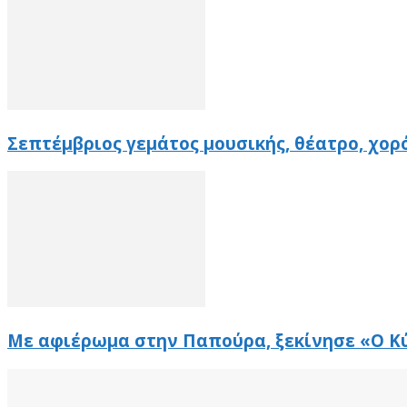
Σεπτέμβριος γεμάτος μουσικής, θέατρο, χορό
Με αφιέρωμα στην Παπούρα, ξεκίνησε «Ο Κ