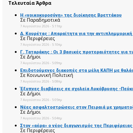
Τελευταία Άρθρα
Η «νοικοκυροσύνη» της διοίκησης Βρεττάκου
Σε Παραδημοτικά
7 Αυγούστου 2026 - 5:11πμ
Δ. Κουρέτας : Απαραίτητα για την αντιπλημμυρικ
Σε Περιφέρειες
7 Αυγούστου 2026 - 5:10πμ
Γ. Ταταράκης : Οι 3 βασικές προτεραιότητες για 
Σε Δήμοι
7 Αυγούστου 2026 - 5:09πμ
Επιδοτούμενες διακοπές στα μέλη ΚΑΠΗ με θαλάσ
Σε Κοινωνική Πολιτική
7 Αυγούστου 2026 - 5:08πμ
Έξυπνες διαβάσεις σε σχολεία Λυκόβρυσης -Πεύκ
Σε Δήμοι
7 Αυγούστου 2026 - 5:05πμ
Νέες ασφαλτοστρώσεις στον Πειραιά με χρηματο
Σε Δήμοι
7 Αυγούστου 2026 - 5:04πμ
Στον «αέρα» ο νέος διαγωνισμός της Περιφέρειας
Σε Περιφέρειες