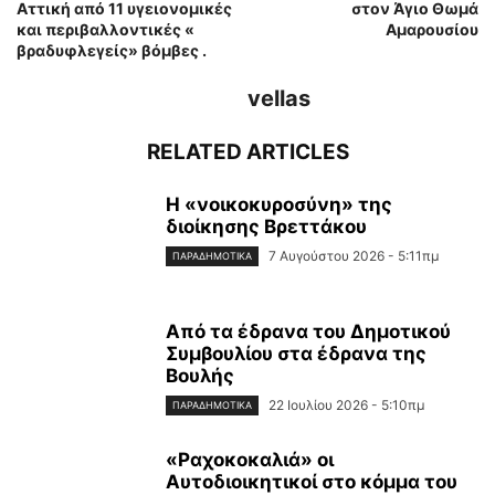
Αττική από 11 υγειονομικές
στον Άγιο Θωμά
και περιβαλλοντικές «
Αμαρουσίου
βραδυφλεγείς» βόμβες .
vellas
RELATED ARTICLES
Η «νοικοκυροσύνη» της
διοίκησης Βρεττάκου
7 Αυγούστου 2026 - 5:11πμ
ΠΑΡΑΔΗΜΟΤΙΚΆ
Από τα έδρανα του Δημοτικού
Συμβουλίου στα έδρανα της
Βουλής
22 Ιουλίου 2026 - 5:10πμ
ΠΑΡΑΔΗΜΟΤΙΚΆ
«Ραχοκοκαλιά» οι
Αυτοδιοικητικοί στο κόμμα του