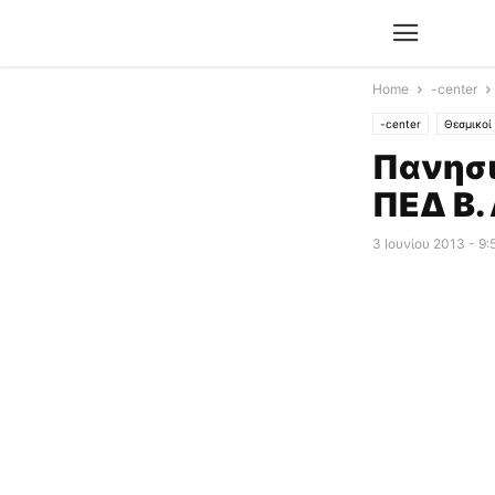
Home
-center
-center
Θεσμικοί 
Πανησι
ΠΕΔ Β.
3 Ιουνίου 2013 - 9