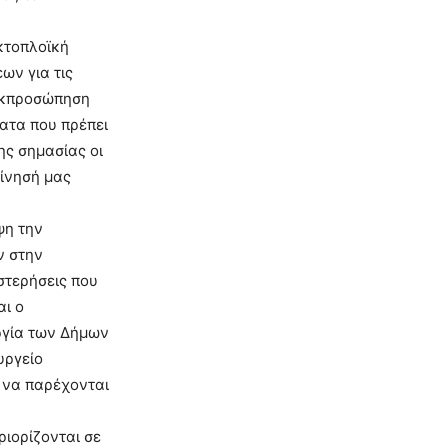
κτοπλοϊκή
ων για τις
 εκπροσώπηση
ατα που πρέπει
ης σημασίας οι
κίνησή μας
ψη την
ν στην
στερήσεις που
αι ο
ργία των Δήμων
υργείο
 να παρέχονται
ριορίζονται σε