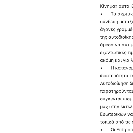
Κίνημα» αυτό θα
• Τα ακριτικά
σύνδεση μεταξύ
άγονες γραμμές
της αυτοδιοίκη
άμεσα να αντιμ
εξοντωτικές τι
ακόμη και για 
• Η κατανομή 
ιδιαιτερότητα 
Αυτοδιοίκηση 
παρατηρούνται
συγκεντρωτισμό
μας στην εκτέλ
Εσωτερικών να 
τοπικά από τις
• Οι Επίτροποι