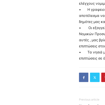
ελέγχους νομιμ
• Η γραφειοκρα
αποτέλεσμα να 
δημότες μας κα
• Οι εξαγγελίε
Νομικών Προσώ
αυτές , μας βρ
επιπτώσεις στο
• Τα νησιά μας
επιπτώσεις σε 
Previous article