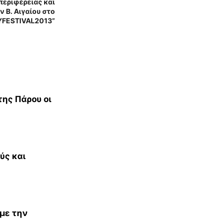
περιφέρειας και
 Β. Αιγαίου στο
FESTIVAL2013”
ης Πάρου οι
ύς και
 με την