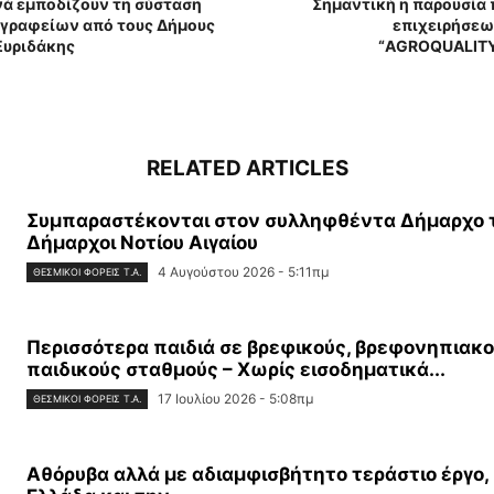
νά εμποδίζουν τη σύσταση
Σημαντική η παρουσία 
γραφείων από τους Δήμους
επιχειρήσεων
Ξυριδάκης
“AGROQUALITY
RELATED ARTICLES
Συμπαραστέκονται στον συλληφθέντα Δήμαρχο τ
Δήμαρχοι Νοτίου Αιγαίου
4 Αυγούστου 2026 - 5:11πμ
ΘΕΣΜΙΚΟΊ ΦΟΡΕΊΣ Τ.Α.
Περισσότερα παιδιά σε βρεφικούς, βρεφονηπιακο
παιδικούς σταθμούς – Χωρίς εισοδηματικά...
17 Ιουλίου 2026 - 5:08πμ
ΘΕΣΜΙΚΟΊ ΦΟΡΕΊΣ Τ.Α.
Αθόρυβα αλλά με αδιαμφισβήτητο τεράστιο έργο,