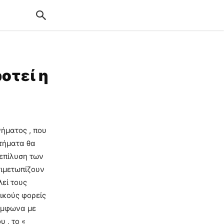
οτεί η
νήματος , που
ιτήματα θα
 επίλυση των
ιμετωπίζουν
λεί τους
ικούς φορείς
Σύμφωνα με
 , το «