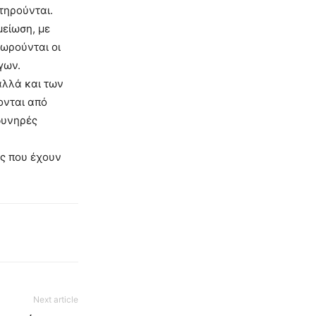
τηρούνται.
μείωση, με
πωρούνται οι
γων.
αλλά και των
ονται από
οδυνηρές
ες που έχουν
Next article