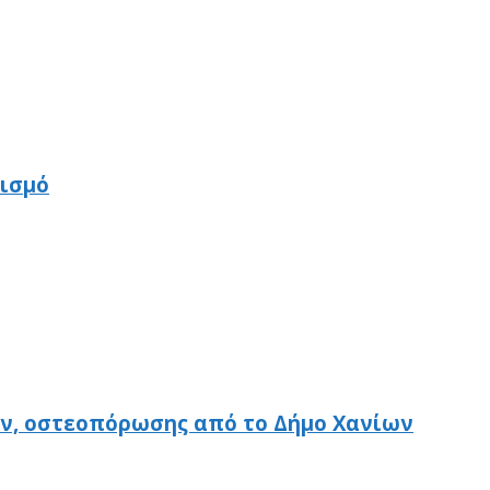
τισμό
ν, οστεοπόρωσης από το Δήμο Χανίων