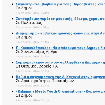
Συγκεντρώνει βοήθεια για τους Πυροσβέστες και 
Σε Δήμοι
5 Αυγούστου 2026 - 5:28πμ
Σεπτέμβριος γεμάτος μουσικής, θέατρο, χορό , σ
Σε Πολιτισμός
5 Αυγούστου 2026 - 4:54πμ
Διαμέρισμα « καβάτζα» ηρωίνης-κοκαίνης στην Αθ
Σε Δήμοι
5 Αυγούστου 2026 - 4:14πμ
Π. Κουκουλόπουλος: Να σπάσουμε τους Δήμους ή 
Σε Συνεντεύξεις Άρθρα
4 Αυγούστου 2026 - 5:17πμ
Συμπαραστέκονται στον συλληφθέντα Δήμαρχο της
Σε Θεσμικοί φορείς Τ.Α.
4 Αυγούστου 2026 - 5:11πμ
Βαθιά η ευγνωμοσύνη της Δ. Κεχαγιά στην ομογέν
Σε Δραστηριότητες Παρατάξεων
4 Αυγούστου 2026 - 5:07πμ
«Kalamaria Meets Youth Organisations»- Καμπάνι
Σε Δήμοι
4 Αυγούστου 2026 - 5:06πμ