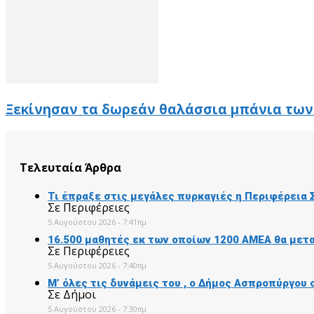
Ξεκίνησαν τα δωρεάν θαλάσσια μπάνια των
Τελευταία Άρθρα
Τι έπραξε στις μεγάλες πυρκαγιές η Περιφέρεια
Σε Περιφέρειες
5 Αυγούστου 2026 - 7:41πμ
16.500 μαθητές εκ των οποίων 1200 ΑΜΕΑ θα μετ
Σε Περιφέρειες
5 Αυγούστου 2026 - 7:40πμ
Μ’ όλες τις δυνάμεις του , ο Δήμος Ασπροπύργου
Σε Δήμοι
5 Αυγούστου 2026 - 7:30πμ