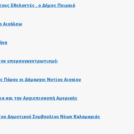
τους Εθελοντές , ο Δήμος Πειραιά
το Αιγάλεω
ήνα
τον υπερσυγκεντρωτισμό;
 Πάρου οι Δήμαρχοι Νοτίου Αιγαίου
εια και την Αρχιεπισκοπή Αμερικής
α του Δημοτικού Συμβουλίου Νέων Καλαμαριάς