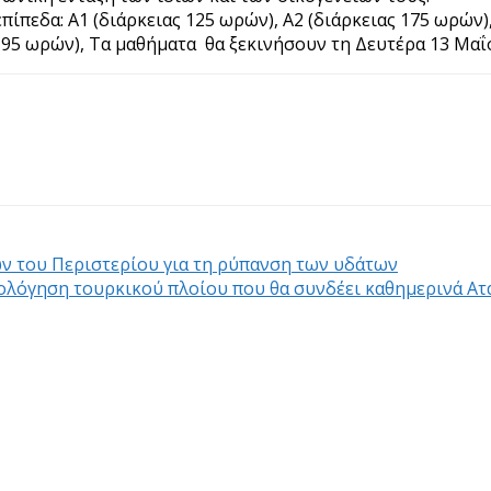
πεδα: Α1 (διάρκειας 125 ωρών), Α2 (διάρκειας 175 ωρών),
95 ωρών), Τα μαθήματα θα ξεκινήσουν τη Δευτέρα 13 Μαΐ
ν του Περιστερίου για τη ρύπανση των υδάτων
μολόγηση τουρκικού πλοίου που θα συνδέει καθημερινά Ατ